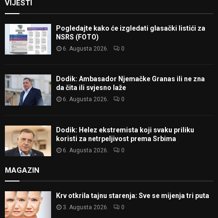
VIJESTI
Pogledajte kako će izgledati glasački listići za
NSRS (FOTO)
6. Augusta 2026.
0
Dodik: Ambasador Njemačke Granas ili ne zna
da čita ili svjesno laže
6. Augusta 2026.
0
Dodik: Helez ekstremista koji svaku priliku
koristi za netrpeljivost prema Srbima
6. Augusta 2026.
0
MAGAZIN
Krv otkrila tajnu starenja: Sve se mijenja tri puta
3. Augusta 2026.
0