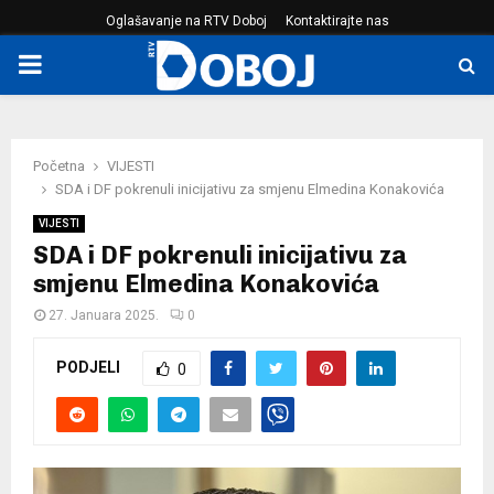
Oglašavanje na RTV Doboj
Kontaktirajte nas
PRIMARY
MENU
Početna
VIJESTI
SDA i DF pokrenuli inicijativu za smjenu Elmedina Konakovića
VIJESTI
SDA i DF pokrenuli inicijativu za
smjenu Elmedina Konakovića
27. Januara 2025.
0
PODJELI
0