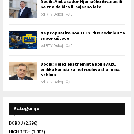
Dodik: Ambasador Njemačke Granas ili
ne zna da čita ili svjesno laže
od
RTV Doboj
0
Ne propustite novu FIS Plus sedmicu za
super uštede
od
RTV Doboj
0
Dodik: Helez ekstremista koji svaku
priliku koristi za netrpeljivost prema
Srbima
od
RTV Doboj
0
Kategorije
DOBOJ
(2.396)
HIGH TECH
(1.003)