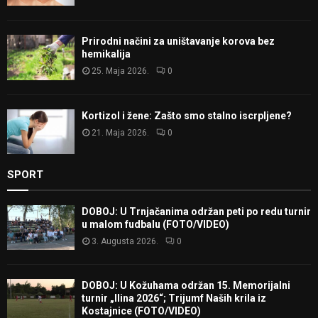
Prirodni načini za uništavanje korova bez
hemikalija
25. Maja 2026.
0
Kortizol i žene: Zašto smo stalno iscrpljene?
21. Maja 2026.
0
SPORT
DOBOJ: U Trnjačanima održan peti po redu turnir
u malom fudbalu (FOTO/VIDEO)
3. Augusta 2026.
0
DOBOJ: U Kožuhama održan 15. Memorijalni
turnir „Ilina 2026“; Trijumf Naših krila iz
Kostajnice (FOTO/VIDEO)