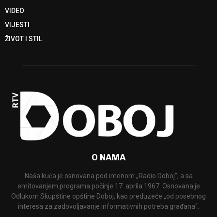
VIDEO
VIJESTI
ŽIVOT I STIL
O NAMA
Naša kuća je osnovana pod imenom „Radio Doboj“, a sa
emitovanjem programa počinje 17. aprila 1967. Osnovana je
Odlukom Skupštine opštine Doboj, kao preduzeće „od posebnog
interesa za zadovoljavanje informativnih potreba građana“.