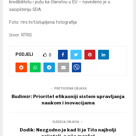
kredibilitetu i putu ka članstvu u EU – navedeno je u
saopštenju SDA.
Foto: rtrs.tv/Ustupljena fotografija
Izvor: RTRS
PODJELI
0
PRETHODNA OBJAVA
Budimir: Prioritet efikasniji sistem upravljanja
naukom i inovacijama
SLEDEĆA OBJAVA
Dodik: Nezgodno je kad ti je Tito najbolji