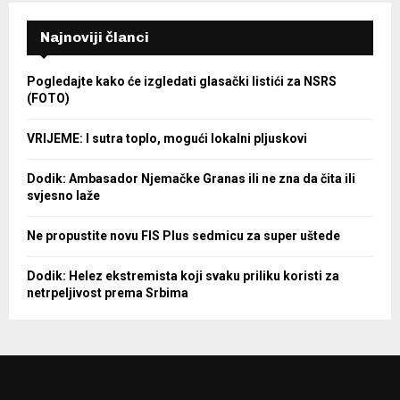
Najnoviji članci
Pogledajte kako će izgledati glasački listići za NSRS
(FOTO)
VRIJEME: I sutra toplo, mogući lokalni pljuskovi
Dodik: Ambasador Njemačke Granas ili ne zna da čita ili
svjesno laže
Ne propustite novu FIS Plus sedmicu za super uštede
Dodik: Helez ekstremista koji svaku priliku koristi za
netrpeljivost prema Srbima