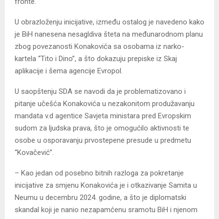
fronte.
U obrazloženju inicijative, između ostalog je navedeno kako
je BiH nanesena nesagldiva šteta na međunarodnom planu
zbog povezanosti Konakovića sa osobama iz narko-
kartela “Tito i Dino”, a što dokazuju prepiske iz Skaj
aplikacije i šema agencije Evropol.
U saopštenju SDA se navodi da je problematizovano i
pitanje učešća Konakovića u nezakonitom produžavanju
mandata v.d agentice Savjeta ministara pred Evropskim
sudom za ljudska prava, što je omogućilo aktivnosti te
osobe u osporavanju prvostepene presude u predmetu
“Kovačević”.
– Kao jedan od posebno bitnih razloga za pokretanje
inicijative za smjenu Konakovića je i otkazivanje Samita u
Neumu u decembru 2024. godine, a što je diplomatski
skandal koji je nanio nezapamćenu sramotu BiH i njenom