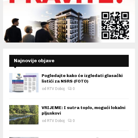
Najnovije objave
Pogledajte kako će izgledati glasački
listići za NSRS (FOTO)
od
RTV Doboj
0
VRIJEME: I sutra toplo, mogući lokalni
pljuskovi
od
RTV Doboj
0