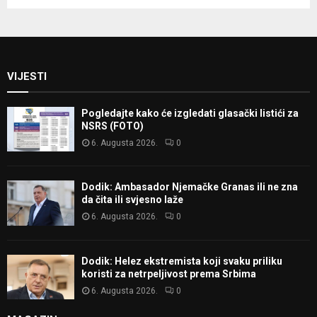
VIJESTI
Pogledajte kako će izgledati glasački listići za
NSRS (FOTO)
6. Augusta 2026.
0
Dodik: Ambasador Njemačke Granas ili ne zna
da čita ili svjesno laže
6. Augusta 2026.
0
Dodik: Helez ekstremista koji svaku priliku
koristi za netrpeljivost prema Srbima
6. Augusta 2026.
0