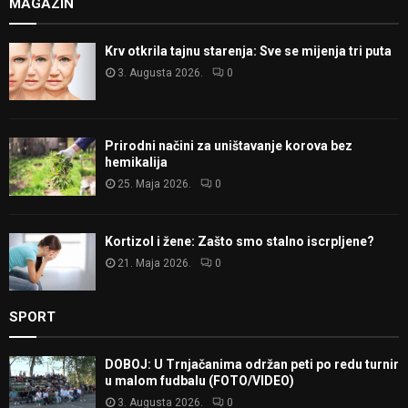
MAGAZIN
Krv otkrila tajnu starenja: Sve se mijenja tri puta
3. Augusta 2026.
0
Prirodni načini za uništavanje korova bez
hemikalija
25. Maja 2026.
0
Kortizol i žene: Zašto smo stalno iscrpljene?
21. Maja 2026.
0
SPORT
DOBOJ: U Trnjačanima održan peti po redu turnir
u malom fudbalu (FOTO/VIDEO)
3. Augusta 2026.
0