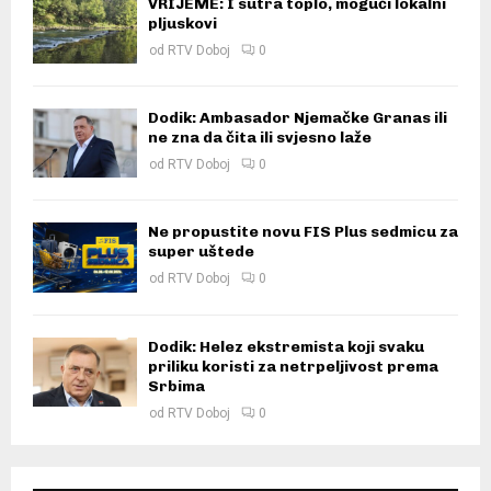
VRIJEME: I sutra toplo, mogući lokalni
pljuskovi
od
RTV Doboj
0
Dodik: Ambasador Njemačke Granas ili
ne zna da čita ili svjesno laže
od
RTV Doboj
0
Ne propustite novu FIS Plus sedmicu za
super uštede
od
RTV Doboj
0
Dodik: Helez ekstremista koji svaku
priliku koristi za netrpeljivost prema
Srbima
od
RTV Doboj
0