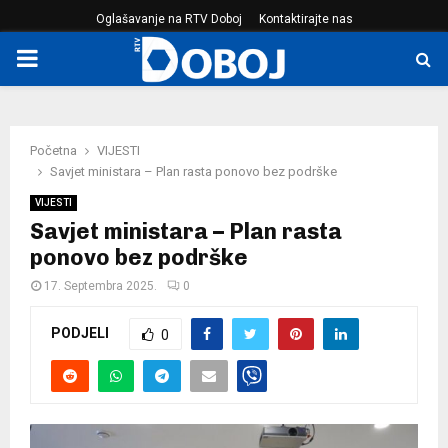
Oglašavanje na RTV Doboj
Kontaktirajte nas
PRIMARY
MENU
Početna
VIJESTI
Savjet ministara – Plan rasta ponovo bez podrške
VIJESTI
Savjet ministara – Plan rasta
ponovo bez podrške
17. Septembra 2025.
0
PODJELI
0