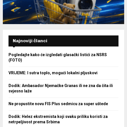
Najnoviji članci
Pogledajte kako će izgledati glasački listići za NSRS
(FOTO)
VRIJEME: I sutra toplo, mogući lokalni pljuskovi
Dodik: Ambasador Njemačke Granas ili ne zna da čita ili
svjesno laže
Ne propustite novu FIS Plus sedmicu za super uštede
Dodik: Helez ekstremista koji svaku priliku koristi za
netrpeljivost prema Srbima