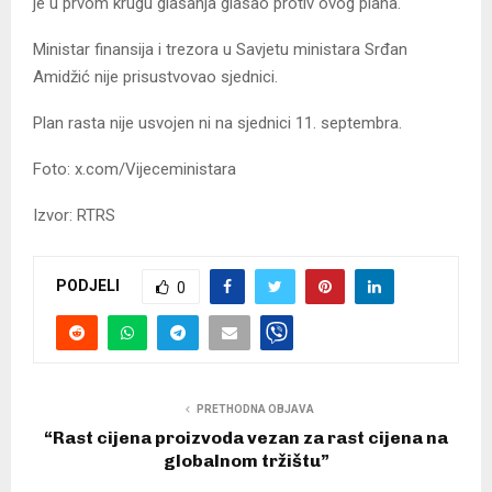
je u prvom krugu glasanja glasao protiv ovog plana.
Ministar finansija i trezora u Savjetu ministara Srđan
Amidžić nije prisustvovao sjednici.
Plan rasta nije usvojen ni na sjednici 11. septembra.
Foto: x.com/Vijeceministara
Izvor: RTRS
PODJELI
0
PRETHODNA OBJAVA
“Rast cijena proizvoda vezan za rast cijena na
globalnom tržištu”