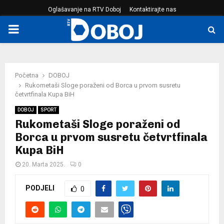
Oglašavanje na RTV Doboj
Kontaktirajte nas
PRIMARY
MENU
Početna
DOBOJ
Rukometaši Sloge poraženi od Borca u prvom susretu
četvrtfinala Kupa BiH
DOBOJ
SPORT
Rukometaši Sloge poraženi od
Borca u prvom susretu četvrtfinala
Kupa BiH
20. Marta 2025.
0
PODJELI
0