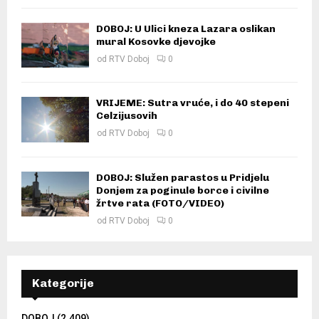
DOBOJ: U Ulici kneza Lazara oslikan
mural Kosovke djevojke
od
RTV Doboj
0
VRIJEME: Sutra vruće, i do 40 stepeni
Celzijusovih
od
RTV Doboj
0
DOBOJ: Služen parastos u Pridjelu
Donjem za poginule borce i civilne
žrtve rata (FOTO/VIDEO)
od
RTV Doboj
0
Kategorije
DOBOJ
(2.409)