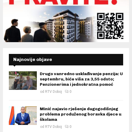
Najnovije objave
Drugo vanredno usklađivanje penzija: U
septembru, biće viša za 3,55 odsto;
Penzionerima i jednokratna pomoć
od
RTV Doboj
0
Minić najavio rješenje dugogodišnjeg
problema produženog boravka djece u
školama
od
RTV Doboj
0