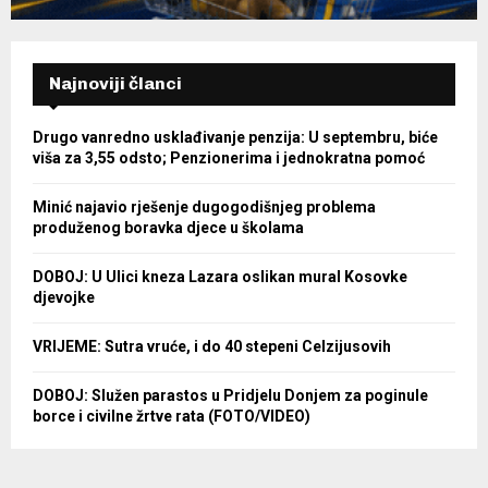
Najnoviji članci
Drugo vanredno usklađivanje penzija: U septembru, biće
viša za 3,55 odsto; Penzionerima i jednokratna pomoć
Minić najavio rješenje dugogodišnjeg problema
produženog boravka djece u školama
DOBOJ: U Ulici kneza Lazara oslikan mural Kosovke
djevojke
VRIJEME: Sutra vruće, i do 40 stepeni Celzijusovih
DOBOJ: Služen parastos u Pridjelu Donjem za poginule
borce i civilne žrtve rata (FOTO/VIDEO)