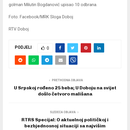
golman Milutin Bogdanović upisao 10 odbrana.
Foto: Facebook/MRK Sloga Doboj
RTV Doboj
PODJELI
0
PRETHODNA OBJAVA
U Srpskoj rođeno 25 beba; U Doboju na svijet
došlo četvoro mališana
SLEDEĆA OBJAVA
RTRS Specijal: O aktuelnoj političkoj i
bezbjednosnoj situaciji sa najvišim