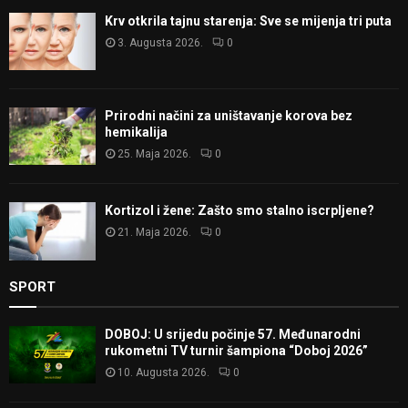
Krv otkrila tajnu starenja: Sve se mijenja tri puta
3. Augusta 2026.
0
Prirodni načini za uništavanje korova bez
hemikalija
25. Maja 2026.
0
Kortizol i žene: Zašto smo stalno iscrpljene?
21. Maja 2026.
0
SPORT
DOBOJ: U srijedu počinje 57. Međunarodni
rukometni TV turnir šampiona “Doboj 2026”
10. Augusta 2026.
0