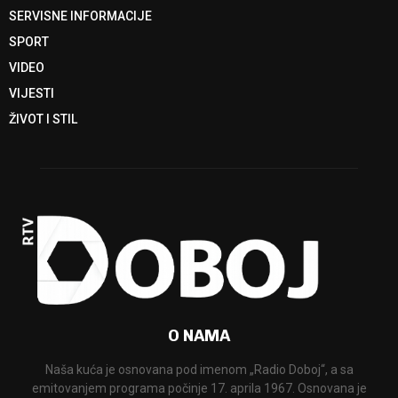
SERVISNE INFORMACIJE
SPORT
VIDEO
VIJESTI
ŽIVOT I STIL
O NAMA
Naša kuća je osnovana pod imenom „Radio Doboj“, a sa
emitovanjem programa počinje 17. aprila 1967. Osnovana je