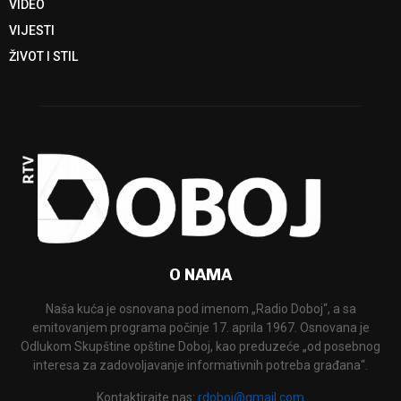
VIDEO
VIJESTI
ŽIVOT I STIL
O NAMA
Naša kuća je osnovana pod imenom „Radio Doboj“, a sa
emitovanjem programa počinje 17. aprila 1967. Osnovana je
Odlukom Skupštine opštine Doboj, kao preduzeće „od posebnog
interesa za zadovoljavanje informativnih potreba građana“.
Kontaktirajte nas:
rdoboj@gmail.com