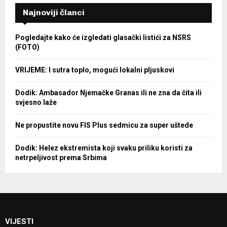
Najnoviji članci
Pogledajte kako će izgledati glasački listići za NSRS
(FOTO)
VRIJEME: I sutra toplo, mogući lokalni pljuskovi
Dodik: Ambasador Njemačke Granas ili ne zna da čita ili
svjesno laže
Ne propustite novu FIS Plus sedmicu za super uštede
Dodik: Helez ekstremista koji svaku priliku koristi za
netrpeljivost prema Srbima
VIJESTI