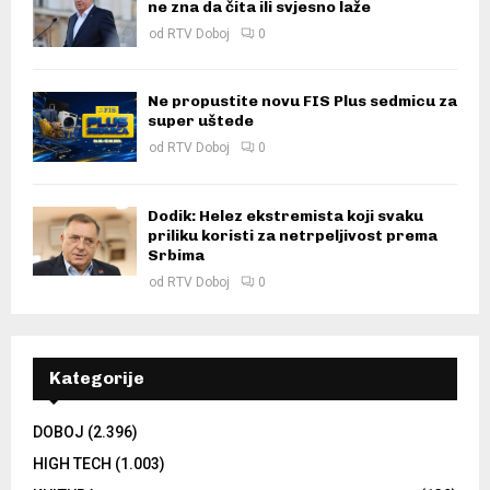
ne zna da čita ili svjesno laže
od
RTV Doboj
0
Ne propustite novu FIS Plus sedmicu za
super uštede
od
RTV Doboj
0
Dodik: Helez ekstremista koji svaku
priliku koristi za netrpeljivost prema
Srbima
od
RTV Doboj
0
Kategorije
DOBOJ
(2.396)
HIGH TECH
(1.003)