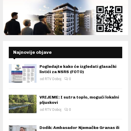
Najnovije objave
Pogledajte kako će izgledati glasački
listići za NSRS (FOTO)
od
RTV Doboj
0
VRIJEME: I sutra toplo, mogući lokalni
pljuskovi
od
RTV Doboj
0
Dodik: Ambasador Njemačke Granas ili