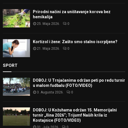
Prirodni načini za uništavanje korova bez
hemikalija
25. Maja 2026.
0
Kortizol i žene: Zašto smo stalno iscrpljene?
21. Maja 2026.
0
SPORT
DOBOJ: U Trnjačanima održan peti po redu turnir
u malom fudbalu (FOTO/VIDEO)
3. Augusta 2026.
0
DOBOJ: U Kožuhama održan 15. Memorijalni
turnir „Ilina 2026“; Trijumf Naših krila iz
Kostajnice (FOTO/VIDEO)
31. Jula 2026.
0