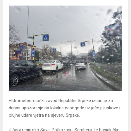
Hidrometeorološki zavod Republike Srpske izdao je za
danas upozorenje na lokalne nepogode uz jače pljuskove i
olujne udare vjetra na sjeveru Srpske.
U široj regiji oko Save, Potkozarju, Semberiji, te banjalučkoj