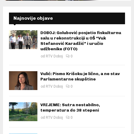
Najnovije objave
DOBOJ: Golubović posjetio fiskulturnu
salu u rekonstrukciji u OŠ “Vuk
Stefanović Karadžić” i uručio
udžbenike (FOTO)
od
RTV Doboj
0
Vulić: Pismo Krišoku je lično, a ne stav
Parlamentarne skupštine
od
RTV Doboj
0
VRIJEME: Sutra nestabilno,
temperatura do 38 stepeni
od
RTV Doboj
0