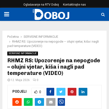
Oglašavanje na RTV Doboj
Kontaktirajte nas
PRIMARY
MENU
Početna
SERVISNE INFORMACIJE
RHMZ RS: Upozorenje na nepogode – olujni vjetar, kiša i nagli
pad temperature (VIDEO)
SERVISNE INFORMACIJE
RHMZ RS: Upozorenje na nepogode
– olujni vjetar, kiša i nagli pad
temperature (VIDEO)
12. Maja 2026.
0
PODJELI
0