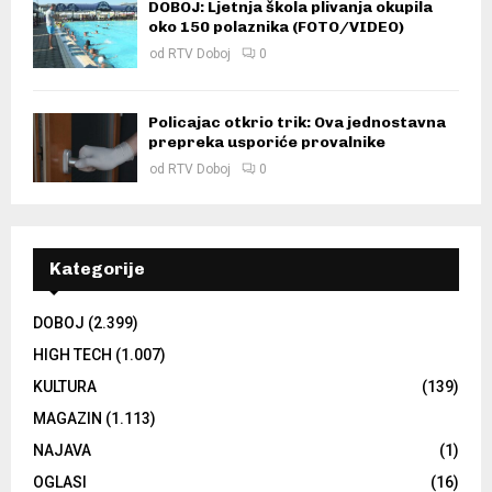
DOBOJ: Ljetnja škola plivanja okupila
oko 150 polaznika (FOTO/VIDEO)
od
RTV Doboj
0
Policajac otkrio trik: Ova jednostavna
prepreka usporiće provalnike
od
RTV Doboj
0
Kategorije
DOBOJ
(2.399)
HIGH TECH
(1.007)
KULTURA
(139)
MAGAZIN
(1.113)
NAJAVA
(1)
OGLASI
(16)