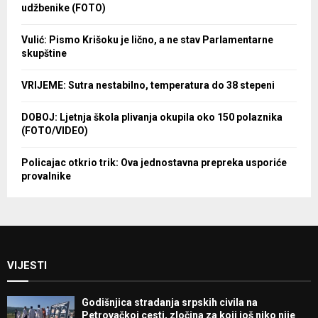
udžbenike (FOTO)
Vulić: Pismo Krišoku je lično, a ne stav Parlamentarne
skupštine
VRIJEME: Sutra nestabilno, temperatura do 38 stepeni
DOBOJ: Ljetnja škola plivanja okupila oko 150 polaznika
(FOTO/VIDEO)
Policajac otkrio trik: Ova jednostavna prepreka usporiće
provalnike
VIJESTI
Godišnjica stradanja srpskih civila na
Petrovačkoj cesti, zločina za koji još niko nije