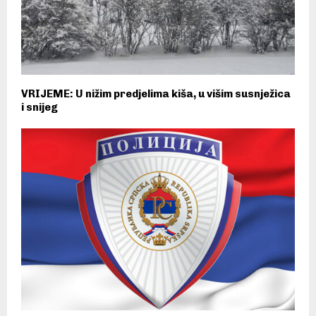
VRIJEME: U nižim predjelima kiša, u višim susnježica
i snijeg