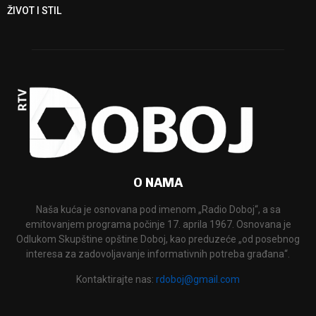
ŽIVOT I STIL
O NAMA
Naša kuća je osnovana pod imenom „Radio Doboj“, a sa
emitovanjem programa počinje 17. aprila 1967. Osnovana je
Odlukom Skupštine opštine Doboj, kao preduzeće „od posebnog
interesa za zadovoljavanje informativnih potreba građana“.
Kontaktirajte nas:
rdoboj@gmail.com