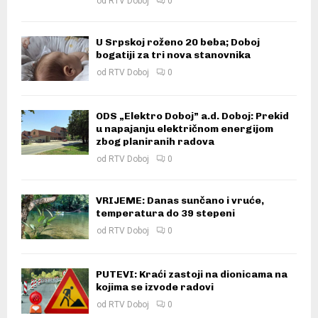
od
RTV Doboj
0
U Srpskoj roženo 20 beba; Doboj
bogatiji za tri nova stanovnika
od
RTV Doboj
0
ODS „Elektro Doboj” a.d. Doboj: Prekid
u napajanju električnom energijom
zbog planiranih radova
od
RTV Doboj
0
VRIJEME: Danas sunčano i vruće,
temperatura do 39 stepeni
od
RTV Doboj
0
PUTEVI: Kraći zastoji na dionicama na
kojima se izvode radovi
od
RTV Doboj
0