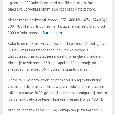
uglom od 90° kako bi se snizilo težište motora, što
olakšava ugradnju i optimizuje raspored katalizatora.
Motor može proizvesti između 350–400 kW (476–544 KS) i
600–700 Nm obrtnog momenta, uz maksimalnu brzinu od
8000 o/min, prenosi
Autoblog.rs
.
Kako bi se maksimizirala efikasnost i ekonomičnost goriva,
HORSE W30 ima integrisane izduvne kolektore s
turbopunjačima postavljenim direktno na glave cilindara.
Motor je težak samo 160 kg, otprilike 10 kg manje od
sljedećeg najlakšeg V6 motora na tržištu danas.
Horse W30 je namijenjen za primjenu u blagim hibridnim
vozilima i hibridnim vozilima, a prvi modeli s tim motorom
stižu na puteve 2028. godine. U hibridnoj konfiguraciji motor
ide uz novi četvorostepeni hibridni mjenjač Horse 4LDHT.
Mjenjač je težak samo 199 kg i dizajniran je za ugradnju u