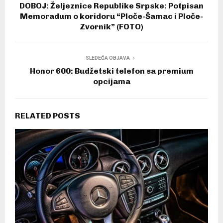
DOBOJ: Željeznice Republike Srpske: Potpisan
Memoradum o koridoru “Ploče-Šamac i Ploče-
Zvornik” (FOTO)
SLEDEĆA OBJAVA
Honor 600: Budžetski telefon sa premium
opcijama
RELATED POSTS