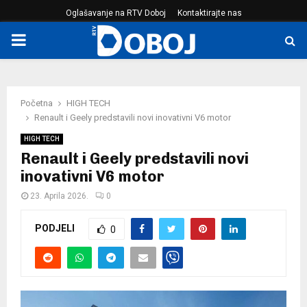
Oglašavanje na RTV Doboj
Kontaktirajte nas
PRIMARY
MENU
Početna
HIGH TECH
Renault i Geely predstavili novi inovativni V6 motor
HIGH TECH
Renault i Geely predstavili novi
inovativni V6 motor
23. Aprila 2026.
0
PODJELI
0