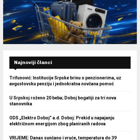
Najnoviji članci
Trifunović: Institucije Srpske brinu o penzionerima, uz
avgustovsku penziju i jednokratna novčana pomoć
U Srpskoj roženo 20 beba; Doboj bogatiji za tri nova
stanovnika
ODS „Elektro Doboj” a.d. Doboj: Prekid u napajanju
električnom energijom zbog planiranih radova
VRIJEME: Danas sunčano i vruće, temperatura do 39