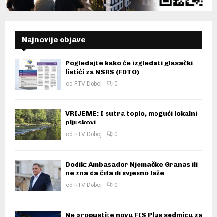
Najnovije objave
Pogledajte kako će izgledati glasački
listići za NSRS (FOTO)
od
RTV Doboj
0
VRIJEME: I sutra toplo, mogući lokalni
pljuskovi
od
RTV Doboj
0
Dodik: Ambasador Njemačke Granas ili
ne zna da čita ili svjesno laže
od
RTV Doboj
0
Ne propustite novu FIS Plus sedmicu za