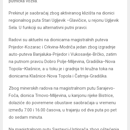
putnička vozila.
Prekinut je saobraćaj zbog aktiviranog klizišta na dionici
regionalnog puta Stari Ugljevik –Glavičice, u rejonu Ugljevik
Sela. U funkciji su alternativni putni pravci.
Radovi su aktuelni na dionicama magistralnih puteva
Prijedor-Kozarac i Crkvina-Modriča jedan zbog izgradnje
auto-puteva Banjaluka-Prijedor i Vukosavlje-Brčko, zatim
na putnom pravcu Dobro Polje-Miljevina, Gradiška–Nova
Topola–Klašnice, a u toku je i gradnja tri kružna toka na
dionicama Klašnice-Nova Topola i Čatrnja-Gradiška.
Zbog minerskih radova na magistralnom putu Sarajevo-
Foča, dionica Trnovo-Miljevina, u kanjonu rijeke Bistrice,
dolaziće do povremene obustave saobraćaja u vremenu
između 7.00 i 16.00 časova, u trajanju od dva puta po pet
do sedam minuta.
Na magistralnom putu Sastavci-Ustiprača zbog oštećenja