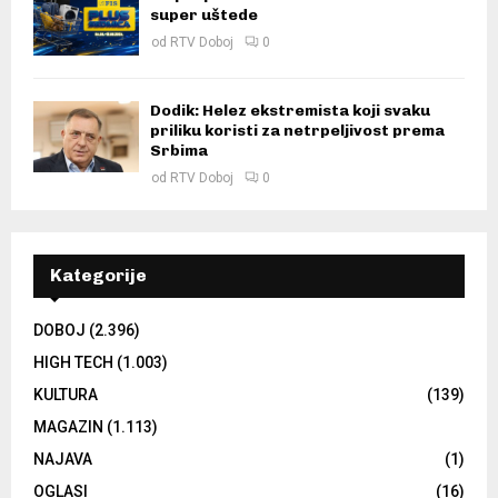
super uštede
od
RTV Doboj
0
Dodik: Helez ekstremista koji svaku
priliku koristi za netrpeljivost prema
Srbima
od
RTV Doboj
0
Kategorije
DOBOJ
(2.396)
HIGH TECH
(1.003)
KULTURA
(139)
MAGAZIN
(1.113)
NAJAVA
(1)
OGLASI
(16)