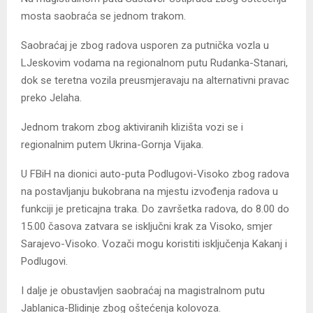
mosta saobraća se jednom trakom.
Saobraćaj je zbog radova usporen za putnička vozla u
LJeskovim vodama na regionalnom putu Rudanka-Stanari,
dok se teretna vozila preusmjeravaju na alternativni pravac
preko Jelaha.
Jednom trakom zbog aktiviranih klizišta vozi se i
regionalnim putem Ukrina-Gornja Vijaka.
U FBiH na dionici auto-puta Podlugovi-Visoko zbog radova
na postavljanju bukobrana na mjestu izvođenja radova u
funkciji je preticajna traka. Do završetka radova, do 8.00 do
15.00 časova zatvara se isključni krak za Visoko, smjer
Sarajevo-Visoko. Vozači mogu koristiti isključenja Kakanj i
Podlugovi.
I dalje je obustavljen saobraćaj na magistralnom putu
Jablanica-Blidinje zbog oštećenja kolovoza.