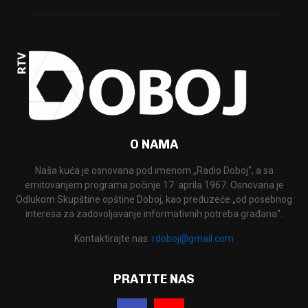
O NAMA
Naša kuća je osnovana pod imenom „Radio Doboj“, a sa
emitovanjem programa počinje 17. aprila 1967. Osnovana je
Odlukom Skupštine opštine Doboj, kao preduzeće „od posebnog
interesa za zadovoljavanje informativnih potreba građana“.
Kontaktirajte nas:
rdoboj@gmail.com
PRATITE NAS