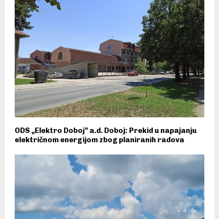
ODS „Elektro Doboj” a.d. Doboj: Prekid u napajanju
električnom energijom zbog planiranih radova