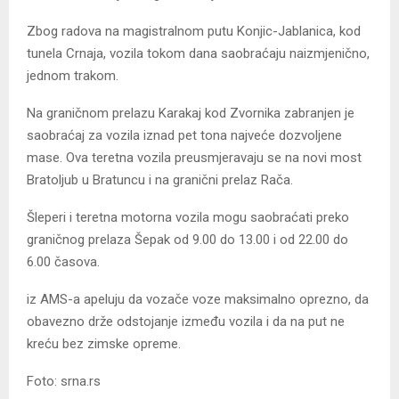
Zbog radova na magistralnom putu Konjic-Jablanica, kod
tunela Crnaja, vozila tokom dana saobraćaju naizmjenično,
jednom trakom.
Na graničnom prelazu Karakaj kod Zvornika zabranjen je
saobraćaj za vozila iznad pet tona najveće dozvoljene
mase. Ova teretna vozila preusmjeravaju se na novi most
Bratoljub u Bratuncu i na granični prelaz Rača.
Šleperi i teretna motorna vozila mogu saobraćati preko
graničnog prelaza Šepak od 9.00 do 13.00 i od 22.00 do
6.00 časova.
iz AMS-a apeluju da vozače voze maksimalno oprezno, da
obavezno drže odstojanje između vozila i da na put ne
kreću bez zimske opreme.
Foto: srna.rs