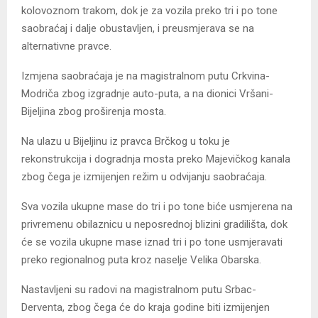
kolovoznom trakom, dok je za vozila preko tri i po tone
saobraćaj i dalje obustavljen, i preusmjerava se na
alternativne pravce.
Izmjena saobraćaja je na magistralnom putu Crkvina-
Modriča zbog izgradnje auto-puta, a na dionici Vršani-
Bijeljina zbog proširenja mosta.
Na ulazu u Bijeljinu iz pravca Brčkog u toku je
rekonstrukcija i dogradnja mosta preko Majevičkog kanala
zbog čega je izmijenjen režim u odvijanju saobraćaja.
Sva vozila ukupne mase do tri i po tone biće usmjerena na
privremenu obilaznicu u neposrednoj blizini gradilišta, dok
će se vozila ukupne mase iznad tri i po tone usmjeravati
preko regionalnog puta kroz naselje Velika Obarska.
Nastavljeni su radovi na magistralnom putu Srbac-
Derventa, zbog čega će do kraja godine biti izmijenjen