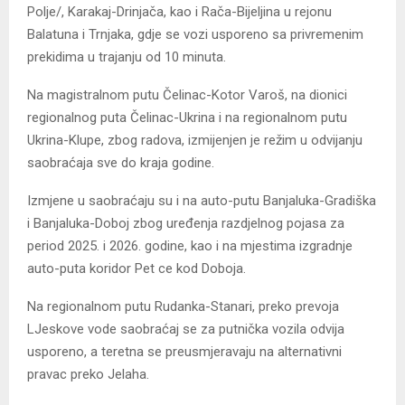
Polje/, Karakaj-Drinjača, kao i Rača-Bijeljina u rejonu
Balatuna i Trnjaka, gdje se vozi usporeno sa privremenim
prekidima u trajanju od 10 minuta.
Na magistralnom putu Čelinac-Kotor Varoš, na dionici
regionalnog puta Čelinac-Ukrina i na regionalnom putu
Ukrina-Klupe, zbog radova, izmijenjen je režim u odvijanju
saobraćaja sve do kraja godine.
Izmjene u saobraćaju su i na auto-putu Banjaluka-Gradiška
i Banjaluka-Doboj zbog uređenja razdjelnog pojasa za
period 2025. i 2026. godine, kao i na mjestima izgradnje
auto-puta koridor Pet ce kod Doboja.
Na regionalnom putu Rudanka-Stanari, preko prevoja
LJeskove vode saobraćaj se za putnička vozila odvija
usporeno, a teretna se preusmjeravaju na alternativni
pravac preko Jelaha.