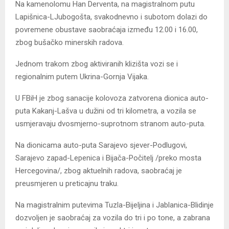
Na kamenolomu Han Derventa, na magistralnom putu
Lapišnica-LJubogošta, svakodnevno i subotom dolazi do
povremene obustave saobraćaja između 12.00 i 16.00,
zbog bušačko minerskih radova.
Jednom trakom zbog aktiviranih klizišta vozi se i
regionalnim putem Ukrina-Gornja Vijaka.
U FBiH je zbog sanacije kolovoza zatvorena dionica auto-
puta Kakanj-Lašva u dužini od tri kilometra, a vozila se
usmjeravaju dvosmjerno-suprotnom stranom auto-puta.
Na dionicama auto-puta Sarajevo sjever-Podlugovi,
Sarajevo zapad-Lepenica i Bijača-Počitelj /preko mosta
Hercegovina/, zbog aktuelnih radova, saobraćaj je
preusmjeren u preticajnu traku.
Na magistralnim putevima Tuzla-Bijeljina i Jablanica-Blidinje
dozvoljen je saobraćaj za vozila do tri i po tone, a zabrana