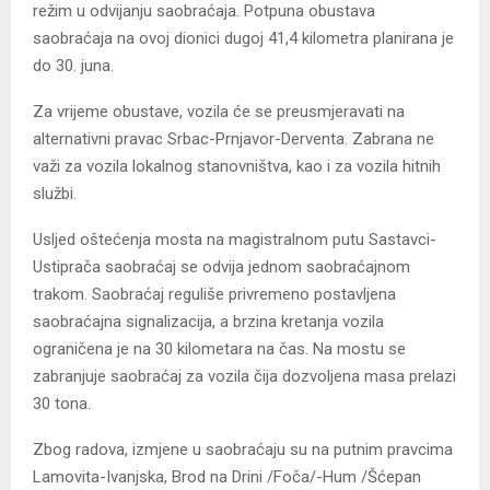
režim u odvijanju saobraćaja. Potpuna obustava
saobraćaja na ovoj dionici dugoj 41,4 kilometra planirana je
do 30. juna.
Za vrijeme obustave, vozila će se preusmjeravati na
alternativni pravac Srbac-Prnjavor-Derventa. Zabrana ne
važi za vozila lokalnog stanovništva, kao i za vozila hitnih
službi.
Usljed oštećenja mosta na magistralnom putu Sastavci-
Ustiprača saobraćaj se odvija jednom saobraćajnom
trakom. Saobraćaj reguliše privremeno postavljena
saobraćajna signalizacija, a brzina kretanja vozila
ograničena je na 30 kilometara na čas. Na mostu se
zabranjuje saobraćaj za vozila čija dozvoljena masa prelazi
30 tona.
Zbog radova, izmjene u saobraćaju su na putnim pravcima
Lamovita-Ivanjska, Brod na Drini /Foča/-Hum /Šćepan