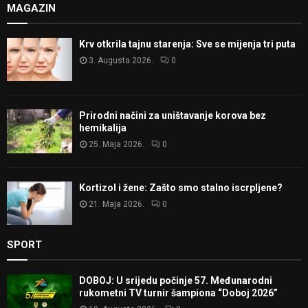
MAGAZIN
Krv otkrila tajnu starenja: Sve se mijenja tri puta
3. Augusta 2026.
0
Prirodni načini za uništavanje korova bez
hemikalija
25. Maja 2026.
0
Kortizol i žene: Zašto smo stalno iscrpljene?
21. Maja 2026.
0
SPORT
DOBOJ: U srijedu počinje 57. Međunarodni
rukometni TV turnir šampiona “Doboj 2026”