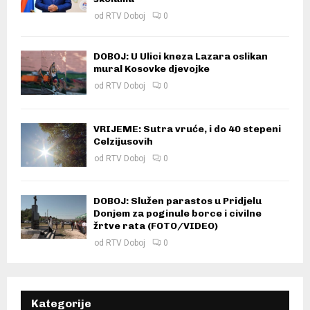
od
RTV Doboj
0
DOBOJ: U Ulici kneza Lazara oslikan
mural Kosovke djevojke
od
RTV Doboj
0
VRIJEME: Sutra vruće, i do 40 stepeni
Celzijusovih
od
RTV Doboj
0
DOBOJ: Služen parastos u Pridjelu
Donjem za poginule borce i civilne
žrtve rata (FOTO/VIDEO)
od
RTV Doboj
0
Kategorije