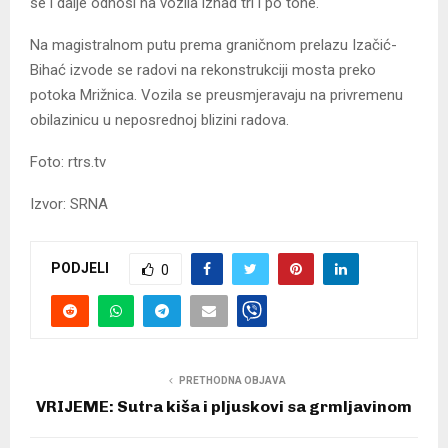
se i dalje odnosi na vozila iznad tri i po tone.
Na magistralnom putu prema graničnom prelazu Izačić-
Bihać izvode se radovi na rekonstrukciji mosta preko
potoka Mrižnica. Vozila se preusmjeravaju na privremenu
obilazinicu u neposrednoj blizini radova.
Foto: rtrs.tv
Izvor: SRNA
PODJELI
0
PRETHODNA OBJAVA
VRIJEME: Sutra kiša i pljuskovi sa grmljavinom