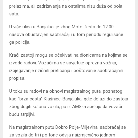
prelazima, ali zadržavanja na ostalima nisu duža od pola
sata.
U više ulica u Banjaluci je zbog Moto-festa do 12.00
časova obustavljen saobraćaj i u tom periodu regulisaće
ga policija.
Kraći zastoji mogu se očekivati na dionicama na kojima se
izvode radovi. Vozačima se savjetuje oprezna vožnja,
izbjegavanje rizičnih preticanja i poštovanje saobraćajnih
propisa.
U toku su radovi na obnovi magistralnog puta, poznatog
kao “brza cesta” Klašnice-Banjaluka, gdje dolazi do zastoja
zbog dugih kolona vozila, pa iz AMS-a apeluju da vozači
budu strpljivi.
Na magistralnom putu Dobro Polje-Miljevina, saobraćaj se
za vozila do tri i po tone odvija naizmjenično jednom