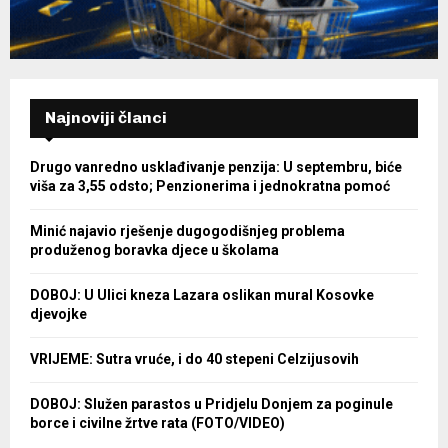
Najnoviji članci
Drugo vanredno usklađivanje penzija: U septembru, biće
viša za 3,55 odsto; Penzionerima i jednokratna pomoć
Minić najavio rješenje dugogodišnjeg problema
produženog boravka djece u školama
DOBOJ: U Ulici kneza Lazara oslikan mural Kosovke
djevojke
VRIJEME: Sutra vruće, i do 40 stepeni Celzijusovih
DOBOJ: Služen parastos u Pridjelu Donjem za poginule
borce i civilne žrtve rata (FOTO/VIDEO)