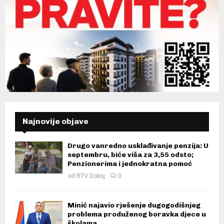
Najnovije objave
Drugo vanredno usklađivanje penzija: U
septembru, biće viša za 3,55 odsto;
Penzionerima i jednokratna pomoć
od
RTV Doboj
0
Minić najavio rješenje dugogodišnjeg
problema produženog boravka djece u
školama