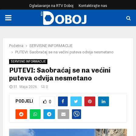
Oglašavanje na RTV Doboj
Kontaktirajte nas
PRIMARY
MENU
Početna
SERVISNE INFORMACIJE
PUTEVI: Saobraćaj se na većini puteva odvija nesmetano
SERVISNE INFORMACIJE
PUTEVI: Saobraćaj se na većini
puteva odvija nesmetano
31. Maja 2026.
0
PODJELI
0