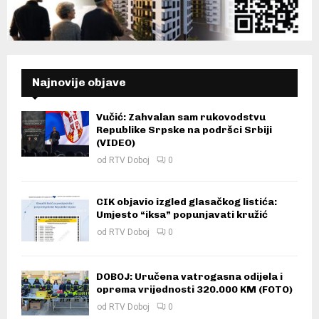
Najnovije objave
Vučić: Zahvalan sam rukovodstvu
Republike Srpske na podršci Srbiji
(VIDEO)
od
RTV Doboj
0
CIK objavio izgled glasačkog listića:
Umjesto “iksa” popunjavati kružić
od
RTV Doboj
0
DOBOJ: Uručena vatrogasna odijela i
oprema vrijednosti 320.000 KM (FOTO)
od
RTV Doboj
0