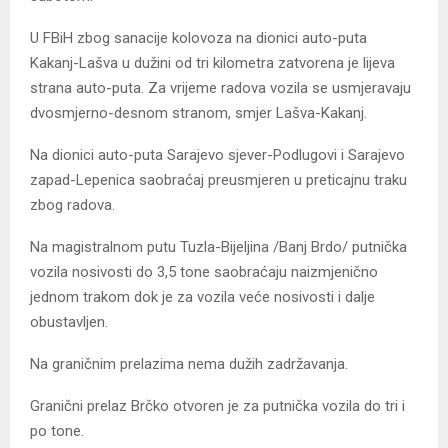
U FBiH zbog sanacije kolovoza na dionici auto-puta
Kakanj-Lašva u dužini od tri kilometra zatvorena je lijeva
strana auto-puta. Za vrijeme radova vozila se usmjeravaju
dvosmjerno-desnom stranom, smjer Lašva-Kakanj.
Na dionici auto-puta Sarajevo sjever-Podlugovi i Sarajevo
zapad-Lepenica saobraćaj preusmjeren u preticajnu traku
zbog radova.
Na magistralnom putu Tuzla-Bijeljina /Banj Brdo/ putnička
vozila nosivosti do 3,5 tone saobraćaju naizmjenično
jednom trakom dok je za vozila veće nosivosti i dalje
obustavljen.
Na graničnim prelazima nema dužih zadržavanja.
Granični prelaz Brčko otvoren je za putnička vozila do tri i
po tone.