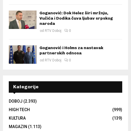
Goganović: Dok Helez širi mržnju,
Vučića i Dodika čuva ljubav srpskog
naroda
od
RTV Doboj
0
Goganović i Holms za nastavak
partnerskih odnosa
od
RTV Doboj
0
Kategorije
DOBOJ
(2.393)
HIGH TECH
(999)
KULTURA
(139)
MAGAZIN
(1.113)