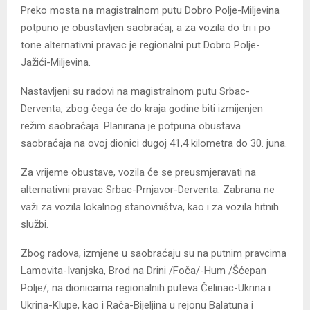
Preko mosta na magistralnom putu Dobro Polje-Miljevina
potpuno je obustavljen saobraćaj, a za vozila do tri i po
tone alternativni pravac je regionalni put Dobro Polje-
Jažići-Miljevina.
Nastavljeni su radovi na magistralnom putu Srbac-
Derventa, zbog čega će do kraja godine biti izmijenjen
režim saobraćaja. Planirana je potpuna obustava
saobraćaja na ovoj dionici dugoj 41,4 kilometra do 30. juna.
Za vrijeme obustave, vozila će se preusmjeravati na
alternativni pravac Srbac-Prnjavor-Derventa. Zabrana ne
važi za vozila lokalnog stanovništva, kao i za vozila hitnih
službi.
Zbog radova, izmjene u saobraćaju su na putnim pravcima
Lamovita-Ivanjska, Brod na Drini /Foča/-Hum /Šćepan
Polje/, na dionicama regionalnih puteva Čelinac-Ukrina i
Ukrina-Klupe, kao i Rača-Bijeljina u rejonu Balatuna i