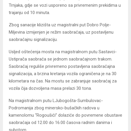
Trnjaka, gdje se vozi usporeno sa privremenim prekidima u
trajanju od 10 minuta.
Zbog sanacije klizišta uz magistralni put Dobro Polje-
Miljevina izmijenjen je režim saobraćaja, uz postavljenu
saobraćajnu signalizaciju.
Usljed oštećenja mosta na magistralnom putu Sastavci-
Ustiprača saobraća se jednom saobraćajnom trakom.
Saobraćaj reguliše privremeno postavljena saobraćajna
signalizacija, a brzina kretanja vozila ograničena je na 30
kilometara na čas. Na mostu se zabranjuje saobraćaj za
vozila čija dozvoljena masa prelazi 30 tona.
Na magistralnom putu LJubogošta-Sumbulovac-
Podromanija zbog minersko-bušačkih radova u
kamenolomu “Rogoušići” dolaziće do povremene obustave
saobraćaja od 12.00 do 16.00 časova radnim danima i
subotom.