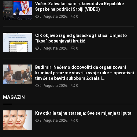
Vučić: Zahvalan sam rukovodstvu Republike
Srpske na podršci Srbiji (VIDEO)
5. Augusta 2026.
0
CIK objavio izgled glasačkog listića: Umjesto
“iksa” popunjavati kružić
5. Augusta 2026.
0
Budimir: Nećemo dozovoliti da organizovani
kriminal preuzme stavri u svoje ruke – operativni
tim će se baviti sukobom Ždrala i...
5. Augusta 2026.
0
MAGAZIN
Krv otkrila tajnu starenja: Sve se mijenja tri puta
3. Augusta 2026.
0