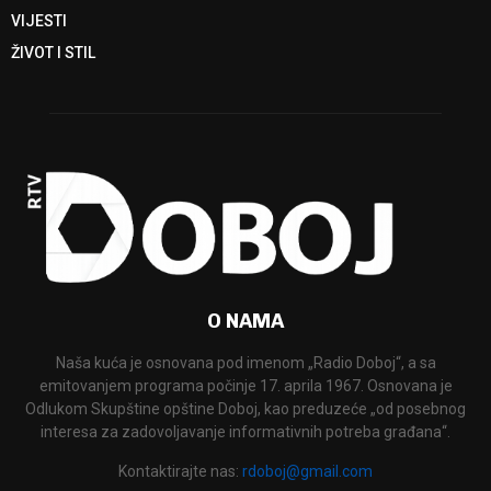
VIJESTI
ŽIVOT I STIL
O NAMA
Naša kuća je osnovana pod imenom „Radio Doboj“, a sa
emitovanjem programa počinje 17. aprila 1967. Osnovana je
Odlukom Skupštine opštine Doboj, kao preduzeće „od posebnog
interesa za zadovoljavanje informativnih potreba građana“.
Kontaktirajte nas:
rdoboj@gmail.com