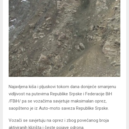
Najavljena kiša i pljuskovi tokom dana donijeće smanjenu
vidljivost na putevima Republike Srpske i Federacije BiH
/FBiH/ pa se vozačima savjetuje maksimalan oprez,
saopšteno je iz Auto-moto saveza Republike Srpske.
Vozači se savjetuju na oprez i zbog povećanog broja
aktiviranih klizišta i česte pojave odrona.