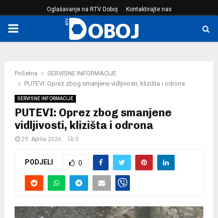
Oglašavanje na RTV Doboj
Kontaktirajte nas
PRIMARY
MENU
Početna
SERVISNE INFORMACIJE
PUTEVI: Oprez zbog smanjene vidljivosti, klizišta i odrona
SERVISNE INFORMACIJE
PUTEVI: Oprez zbog smanjene
vidljivosti, klizišta i odrona
29. Aprila 2026.
0
PODJELI
0