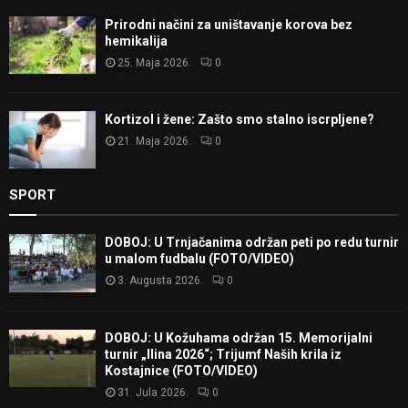
Prirodni načini za uništavanje korova bez
hemikalija
25. Maja 2026.
0
Kortizol i žene: Zašto smo stalno iscrpljene?
21. Maja 2026.
0
SPORT
DOBOJ: U Trnjačanima održan peti po redu turnir
u malom fudbalu (FOTO/VIDEO)
3. Augusta 2026.
0
DOBOJ: U Kožuhama održan 15. Memorijalni
turnir „Ilina 2026“; Trijumf Naših krila iz
Kostajnice (FOTO/VIDEO)
31. Jula 2026.
0