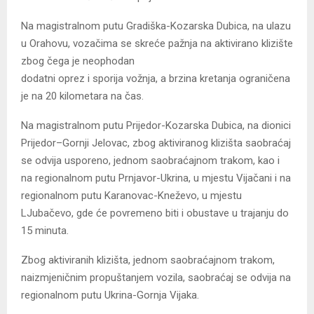
Na magistralnom putu Gradiška-Kozarska Dubica, na ulazu
u Orahovu, vozačima se skreće pažnja na aktivirano klizište
zbog čega je neophodan
dodatni oprez i sporija vožnja, a brzina kretanja ograničena
je na 20 kilometara na čas.
Na magistralnom putu Prijedor-Kozarska Dubica, na dionici
Prijedor–Gornji Jelovac, zbog aktiviranog klizišta saobraćaj
se odvija usporeno, jednom saobraćajnom trakom, kao i
na regionalnom putu Prnjavor-Ukrina, u mjestu Vijačani i na
regionalnom putu Karanovac-Kneževo, u mjestu
LJubačevo, gde će povremeno biti i obustave u trajanju do
15 minuta.
Zbog aktiviranih klizišta, jednom saobraćajnom trakom,
naizmjeničnim propuštanjem vozila, saobraćaj se odvija na
regionalnom putu Ukrina-Gornja Vijaka.