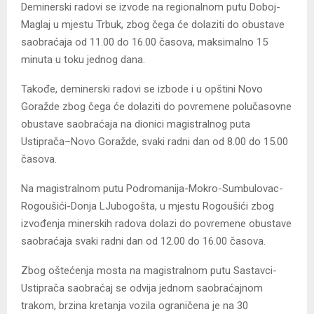
Deminerski radovi se izvode na regionalnom putu Doboj-
Maglaj u mjestu Trbuk, zbog čega će dolaziti do obustave
saobraćaja od 11.00 do 16.00 časova, maksimalno 15
minuta u toku jednog dana.
Takođe, deminerski radovi se izbode i u opštini Novo
Goražde zbog čega će dolaziti do povremene polučasovne
obustave saobraćaja na dionici magistralnog puta
Ustiprača–Novo Goražde, svaki radni dan od 8.00 do 15.00
časova.
Na magistralnom putu Podromanija-Mokro-Sumbulovac-
Rogoušići-Donja LJubogošta, u mjestu Rogoušići zbog
izvođenja minerskih radova dolazi do povremene obustave
saobraćaja svaki radni dan od 12.00 do 16.00 časova.
Zbog oštećenja mosta na magistralnom putu Sastavci-
Ustiprača saobraćaj se odvija jednom saobraćajnom
trakom, brzina kretanja vozila ograničena je na 30