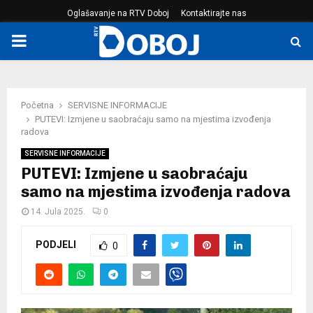
Oglašavanje na RTV Doboj
Kontaktirajte nas
PRIMARY
MENU
Početna
SERVISNE INFORMACIJE
PUTEVI: Izmjene u saobraćaju samo na mjestima izvođenja
radova
SERVISNE INFORMACIJE
PUTEVI: Izmjene u saobraćaju
samo na mjestima izvođenja radova
14. Jula 2025.
0
PODJELI
0