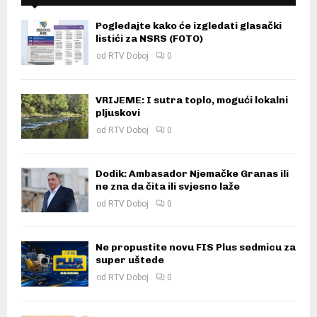
Pogledajte kako će izgledati glasački
listići za NSRS (FOTO)
od
RTV Doboj
0
VRIJEME: I sutra toplo, mogući lokalni
pljuskovi
od
RTV Doboj
0
Dodik: Ambasador Njemačke Granas ili
ne zna da čita ili svjesno laže
od
RTV Doboj
0
Ne propustite novu FIS Plus sedmicu za
super uštede
od
RTV Doboj
0