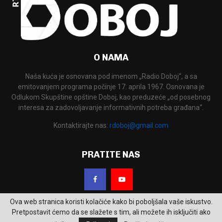
O NAMA
Naša kuća je osnovana pod imenom „Radio Doboj“, a sa
emitovanjem programa počinje 17. aprila 1967. Osnovana je
Odlukom Skupštine opštine Doboj, kao preduzeće „od posebnog
interesa za zadovoljavanje informativnih potreba građana“.
Kontaktirajte nas:
rdoboj@gmail.com
PRATITE NAS
Ova web stranica koristi kolačiće kako bi poboljšala vaše iskustvo.
Pretpostavit ćemo da se slažete s tim, ali možete ih isključiti ako