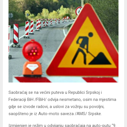
Saobraćaj se na većini puteva u Republici Srpskoj i
Federaciji BiH /FBiH/ odvija nesmetano, osim na mjestima
gdje se izvode radovi, a uslovi za vožnju su povoljni,
saopšteno je iz Auto-moto saveza /AMS/ Srpske.
Izmijenjen je režim u odvijanju saobraćaja na auto-putu “9.