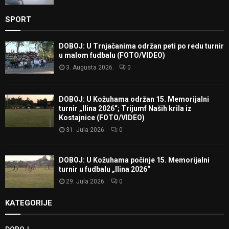
SPORT
DOBOJ: U Trnjačanima održan peti po redu turnir
u malom fudbalu (FOTO/VIDEO)
3. Augusta 2026.
0
DOBOJ: U Kožuhama održan 15. Memorijalni
turnir „Ilina 2026“; Trijumf Naših krila iz
Kostajnice (FOTO/VIDEO)
31. Jula 2026.
0
DOBOJ: U Kožuhama počinje 15. Memorijalni
turnir u fudbalu „Ilina 2026“
29. Jula 2026.
0
KATEGORIJE