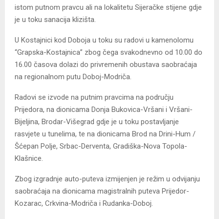
istom putnom pravcu ali na lokalitetu Sijeračke stijene gdje
je u toku sanacija klizišta.
U Kostajnici kod Doboja u toku su radovi u kamenolomu
“Grapska-Kostajnica” zbog čega svakodnevno od 10.00 do
16.00 časova dolazi do privremenih obustava saobraćaja
na regionalnom putu Doboj-Modriča.
Radovi se izvode na putnim pravcima na području
Prijedora, na dionicama Donja Bukovica-Vršani i Vršani-
Bijeljina, Brodar-Višegrad gdje je u toku postavljanje
rasvjete u tunelima, te na dionicama Brod na Drini-Hum /
Šćepan Polje, Srbac-Derventa, Gradiška-Nova Topola-
Klašnice.
Zbog izgradnje auto-puteva izmijenjen je režim u odvijanju
saobraćaja na dionicama magistralnih puteva Prijedor-
Kozarac, Crkvina-Modriča i Rudanka-Doboj.