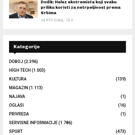
Dodik: Helez ekstremista koji svaku
priliku koristi za netrpeljivost prema
Srbima
od
RTV Doboj
0
Kategorije
DOBOJ
(2.396)
HIGH TECH
(1.003)
KULTURA
(139)
MAGAZIN
(1.113)
NAJAVA
(1)
OGLASI
(16)
PRIVREDA
(1)
SERVISNE INFORMACIJE
(1.786)
SPORT
(473)