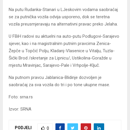
Na putu Rudanka-Stanari u LJeskovim vodama saobraćaj
se za putnička vozila odvija usporeno, dok se teretna
vozila preusmjeravaju na alternativni pravac preko Jelaha.
U FBiH radovi su aktuelni na auto-putu Podlugovi-Sarajevo
sjever, kao i na magistralnim putnim pravcima Zenica-
Žepče u Topčić Polju, Kladanj-Vlasenice u Vitalju, Tuzla-
Šićki Brod /skretanje za Lipnicu/, Ustikolina-Goražde u
mjestu Mravinjac, Sarajevo-Pale i Vrhpolje-Ključ.
Na putnom pravcu Jablanica-Blidinje dozvoljen je
saobraćaj za sva vozila do tri i po tone ukupne mase.
Foto: srna.rs
Izvor: SRNA
PODJELI
0