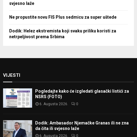
svjesno laže
Ne propustite novu FIS Plus sedmicu za super uštede
Dodik: Helez ekstremista koji svaku priliku koristi za
netrpeljivost prema Srbima
VIJESTI
Pogledajte kako će izgledati glasački listići za
NSRS (FOTO)
6. Augusta 2026.
0
Dodik: Ambasador Njemačke Granas ili ne zna
da čita ili svjesno laže
6. Augusta 2026.
0