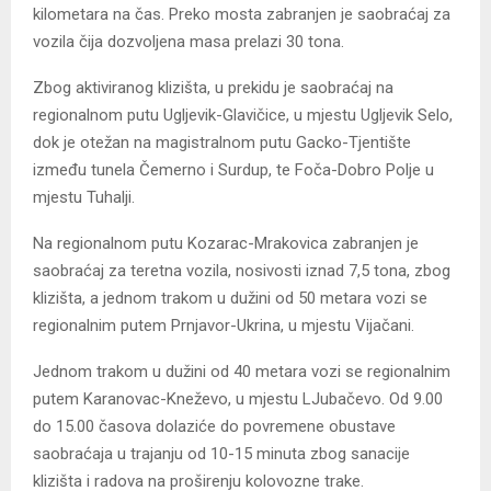
kilometara na čas. Preko mosta zabranjen je saobraćaj za
vozila čija dozvoljena masa prelazi 30 tona.
Zbog aktiviranog klizišta, u prekidu je saobraćaj na
regionalnom putu Ugljevik-Glavičice, u mjestu Ugljevik Selo,
dok je otežan na magistralnom putu Gacko-Tjentište
između tunela Čemerno i Surdup, te Foča-Dobro Polje u
mjestu Tuhalji.
Na regionalnom putu Kozarac-Mrakovica zabranjen je
saobraćaj za teretna vozila, nosivosti iznad 7,5 tona, zbog
klizišta, a jednom trakom u dužini od 50 metara vozi se
regionalnim putem Prnjavor-Ukrina, u mjestu Vijačani.
Jednom trakom u dužini od 40 metara vozi se regionalnim
putem Karanovac-Kneževo, u mjestu LJubačevo. Od 9.00
do 15.00 časova dolaziće do povremene obustave
saobraćaja u trajanju od 10-15 minuta zbog sanacije
klizišta i radova na proširenju kolovozne trake.