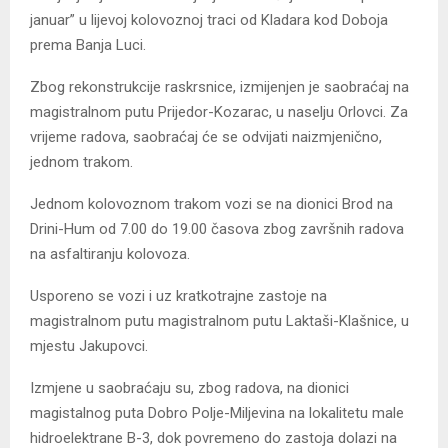
januar” u lijevoj kolovoznoj traci od Kladara kod Doboja
prema Banja Luci.
Zbog rekonstrukcije raskrsnice, izmijenjen je saobraćaj na
magistralnom putu Prijedor-Kozarac, u naselju Orlovci. Za
vrijeme radova, saobraćaj će se odvijati naizmjenično,
jednom trakom.
Jednom kolovoznom trakom vozi se na dionici Brod na
Drini-Hum od 7.00 do 19.00 časova zbog završnih radova
na asfaltiranju kolovoza.
Usporeno se vozi i uz kratkotrajne zastoje na
magistralnom putu magistralnom putu Laktaši-Klašnice, u
mjestu Jakupovci.
Izmjene u saobraćaju su, zbog radova, na dionici
magistalnog puta Dobro Polje-Miljevina na lokalitetu male
hidroelektrane B-3, dok povremeno do zastoja dolazi na