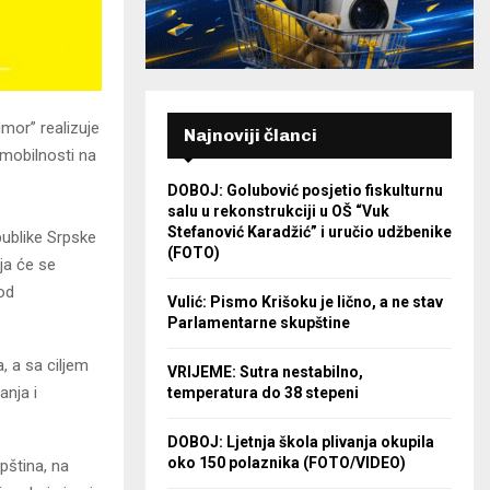
mor” realizuje
Najnoviji članci
 mobilnosti na
DOBOJ: Golubović posjetio fiskulturnu
salu u rekonstrukciji u OŠ “Vuk
Stefanović Karadžić” i uručio udžbenike
publike Srpske
(FOTO)
ja će se
kod
Vulić: Pismo Krišoku je lično, a ne stav
Parlamentarne skupštine
, a sa ciljem
VRIJEME: Sutra nestabilno,
anja i
temperatura do 38 stepeni
DOBOJ: Ljetnja škola plivanja okupila
oko 150 polaznika (FOTO/VIDEO)
pština, na