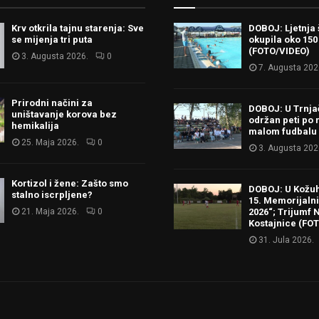
Krv otkrila tajnu starenja: Sve
DOBOJ: Ljetnja 
se mijenja tri puta
okupila oko 150
(FOTO/VIDEO)
3. Augusta 2026.
0
7. Augusta 202
Prirodni načini za
DOBOJ: U Trnj
uništavanje korova bez
održan peti po 
hemikalija
malom fudbalu
25. Maja 2026.
0
3. Augusta 202
Kortizol i žene: Zašto smo
DOBOJ: U Kožu
stalno iscrpljene?
15. Memorijalni 
21. Maja 2026.
0
2026“; Trijumf N
Kostajnice (FO
31. Jula 2026.