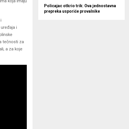
ima koja imaju
Policajac otkrio trik: Ova jednostavna
prepreka usporiće provalnike
i
 uređaja i
plinske
la tečnosti za
li, a za koje