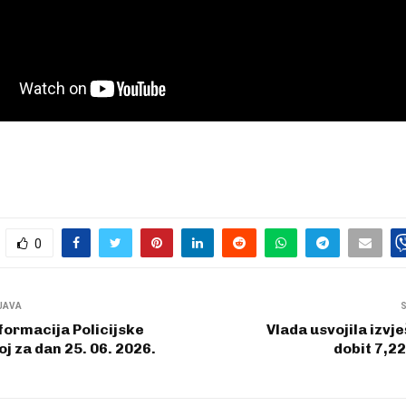
0
JAVA
formacija Policijske
Vlada usvojila izvj
j za dan 25. 06. 2026.
dobit 7,2