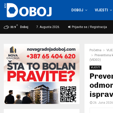
DOBOJ
VIJESTI
C
Doboj
7. Augusta 2026.
Prijavite se / Registracija
33.9
Početna
VIJE
Preventivna 
(VIDEO)
VIJESTI
Preve
odmor”
isprav
26. Juna 2026