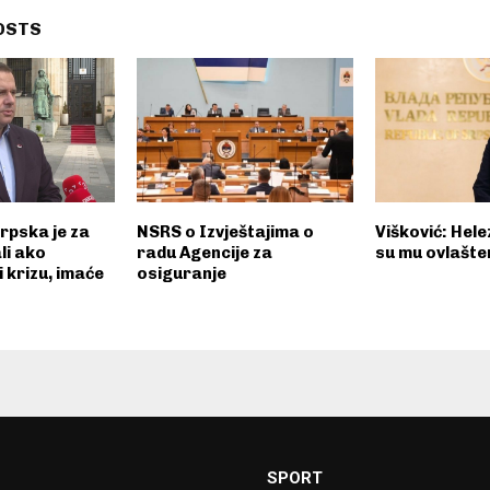
OSTS
rpska je za
NSRS o Izvještajima o
Višković: Hele
li ako
radu Agencije za
su mu ovlašte
i krizu, imaće
osiguranje
SPORT