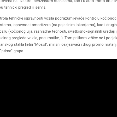
tovima na “Nestro” benzinskim stanicama, kao i u auto-moto društv
 tehnički pregled ili servis.
trola tehničke ispravnosti vozila podrazumijevaće kontrolu kočionog 
stema, ispravnost amortizera (na pojedinim lokacijama), kao i drugih
zilu (kočionog ulja, rashladne tečnosti, svjetlosno-signalnih uređaji, 
izuelnog pregleda vozila, pneumatike,..). Tom prilikom vršiće se i podje
anskog stakla ljetni “Mosol”, mirisni osvježivači i drugi promo materija
Optima” grupa.