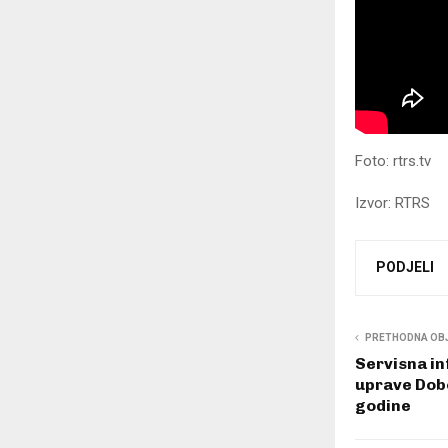
Foto: rtrs.tv
Izvor: RTRS
PODJELI
PRETHODNA OB
Servisna in
uprave Dobo
godine