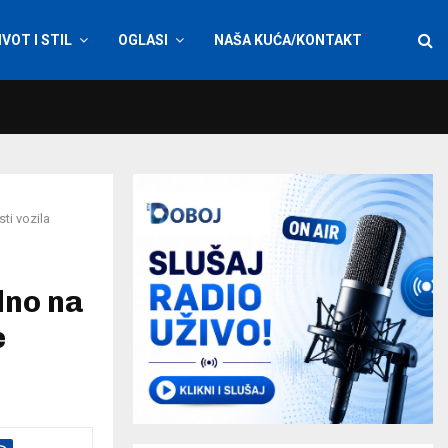
IVOT I STIL
OGLASI
NAŠA KUĆA/KONTAKT
ti vozila
dno na
e