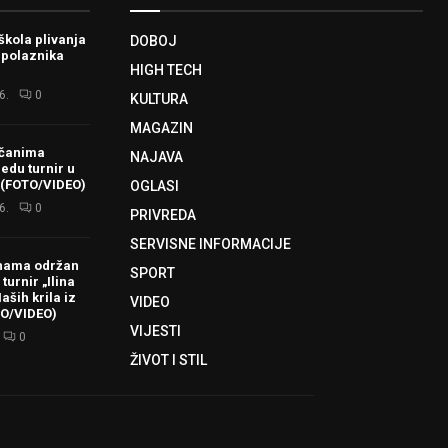
škola plivanja
DOBOJ
 polaznika
HIGH TECH
6.
0
KULTURA
MAGAZIN
ačanima
NAJAVA
redu turnir u
 (FOTO/VIDEO)
OGLASI
6.
0
PRIVREDA
SERVISNE INFORMACIJE
hama održan
SPORT
turnir „Ilina
aših krila iz
VIDEO
TO/VIDEO)
VIJESTI
0
ŽIVOT I STIL