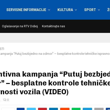
SERVISNE INFORMACIJE
KULTURA
SPORT
Ž
Oglašavanje na RTV Doboj
Kontaktirajte nas
STI
kampanja “Putuj bezbjedno na odmor” – besplatne kontrole tehničke ispravnos
ntivna kampanja “Putuj bezbje
 – besplatne kontrole tehničk
nosti vozila (VIDEO)
.
0