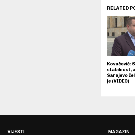
RELATED P
Kovačević: S
stabilnost, a
Sarajevo žel
je (VIDEO)
VIJESTI
MAGAZIN