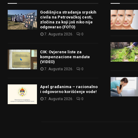
Godišnjica stradanja srpskih
civila na Petrovačkoj cesti,
zločina za koji još niko nije
odgovarao (FOTO)
7. Augusta 2026.
0
CIK: Ovjerene liste za
kompenzacione mandate
(VIDEO)
7. Augusta 2026.
0
Apel građanima – racionalno
i odgovorno korišćenje vode!
7. Augusta 2026.
0