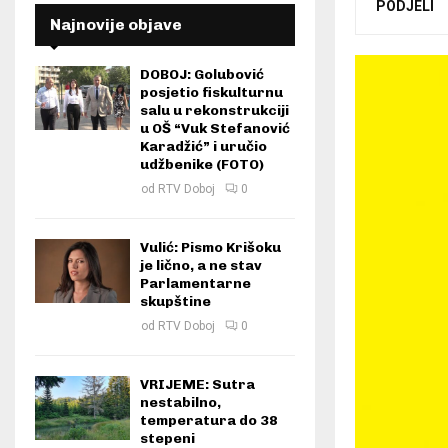
PODJELI
Najnovije objave
DOBOJ: Golubović
posjetio fiskulturnu
salu u rekonstrukciji
u OŠ “Vuk Stefanović
Karadžić” i uručio
udžbenike (FOTO)
od
RTV Doboj
0
Vulić: Pismo Krišoku
je lično, a ne stav
Parlamentarne
skupštine
od
RTV Doboj
0
VRIJEME: Sutra
nestabilno,
temperatura do 38
stepeni