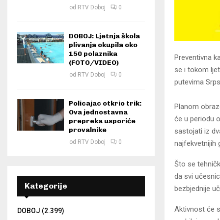
od
RTV Doboj
0
DOBOJ: Ljetnja škola
plivanja okupila oko
150 polaznika
Preventivna k
(FOTO/VIDEO)
se i tokom lje
od
RTV Doboj
0
putevima Srpsk
Policajac otkrio trik:
Planom obrazo
Ova jednostavna
će u periodu o
prepreka usporiće
provalnike
sastojati iz d
od
RTV Doboj
0
najfekvetnijih
Što se tehničk
da svi učesnic
Kategorije
bezbjednije u
Aktivnost će s
DOBOJ
(2.399)