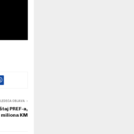
SLEDEĆA OBJAVA
eštaj PREF-a,
2 miliona KM