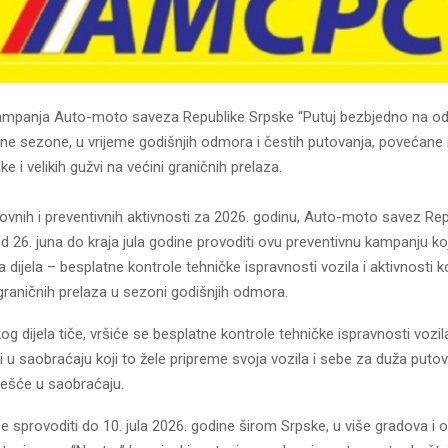
ampanja Auto-moto saveza Republike Srpske “Putuj bezbjedno na od
tne sezone, u vrijeme godišnjih odmora i čestih putovanja, povećane
e i velikih gužvi na većini graničnih prelaza.
vnih i preventivnih aktivnosti za 2026. godinu, Auto-moto savez Re
d 26. juna do kraja jula godine provoditi ovu preventivnu kampanju ko
va dijela – besplatne kontrole tehničke ispravnosti vozila i aktivnosti 
 graničnih prelaza u sezoni godišnjih odmora.
og dijela tiče, vršiće se besplatne kontrole tehničke ispravnosti vozila
i u saobraćaju koji to žele pripreme svoja vozila i sebe za duža putov
češće u saobraćaju.
e sprovoditi do 10. jula 2026. godine širom Srpske, u više gradova i o