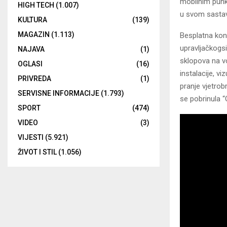
mobilnim punk
HIGH TECH
(1.007)
u svom sastavu
KULTURA
(139)
MAGAZIN
(1.113)
Besplatna kon
upravljačkogsi
NAJAVA
(1)
sklopova na vo
OGLASI
(16)
instalacije, v
PRIVREDA
(1)
pranje vjetrobr
SERVISNE INFORMACIJE
(1.793)
se pobrinula “
SPORT
(474)
VIDEO
(3)
VIJESTI
(5.921)
ŽIVOT I STIL
(1.056)