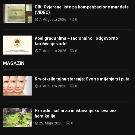
CIK: Ovjerene liste za kompenzacione mandate
(VIDEO)
7. Augusta 2026.
0
Apel građanima – racionalno i odgovorno
korišćenje vode!
7. Augusta 2026.
0
MAGAZIN
Krv otkrila tajnu starenja: Sve se mijenja tri puta
3. Augusta 2026.
0
Prirodni načini za uništavanje korova bez
hemikalija
25. Maja 2026.
0