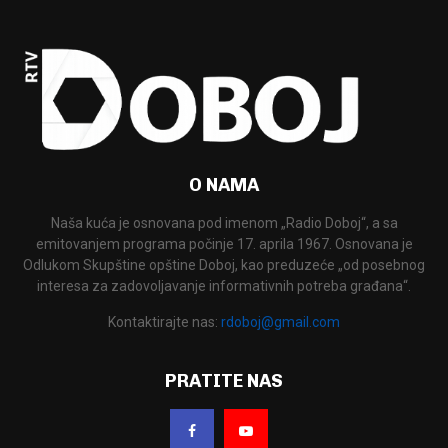
O NAMA
Naša kuća je osnovana pod imenom „Radio Doboj“, a sa
emitovanjem programa počinje 17. aprila 1967. Osnovana je
Odlukom Skupštine opštine Doboj, kao preduzeće „od posebnog
interesa za zadovoljavanje informativnih potreba građana“.
Kontaktirajte nas:
rdoboj@gmail.com
PRATITE NAS