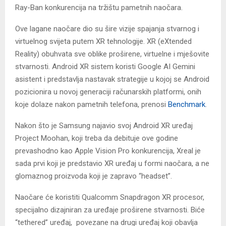
Ray-Ban konkurencija na tržištu pametnih naočara.
Ove lagane naočare dio su šire vizije spajanja stvarnog i
virtuelnog svijeta putem XR tehnologije. XR (eXtended
Reality) obuhvata sve oblike proširene, virtuelne i mješovite
stvarnosti. Android XR sistem koristi Google AI Gemini
asistent i predstavlja nastavak strategije u kojoj se Android
pozicionira u novoj generaciji računarskih platformi, onih
koje dolaze nakon pametnih telefona, prenosi
Benchmark
.
Nakon što je Samsung najavio svoj Android XR uređaj
Project Moohan, koji treba da debituje ove godine
prevashodno kao Apple Vision Pro konkurencija, Xreal je
sada prvi koji je predstavio XR uređaj u formi naočara, a ne
glomaznog proizvoda koji je zapravo “headset”.
Naočare će koristiti Qualcomm Snapdragon XR procesor,
specijalno dizajniran za uređaje proširene stvarnosti. Biće
“tethered” uređaj, povezane na drugi uređaj koji obavlja