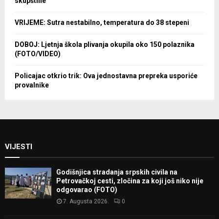
skupštine
VRIJEME: Sutra nestabilno, temperatura do 38 stepeni
DOBOJ: Ljetnja škola plivanja okupila oko 150 polaznika
(FOTO/VIDEO)
Policajac otkrio trik: Ova jednostavna prepreka usporiće
provalnike
VIJESTI
Godišnjica stradanja srpskih civila na
Petrovačkoj cesti, zločina za koji još niko nije
odgovarao (FOTO)
7. Augusta 2026.
0