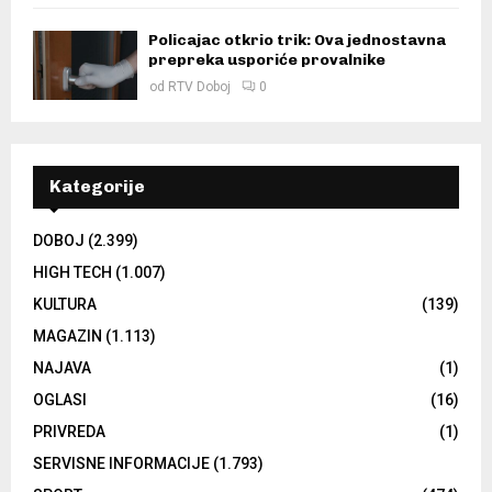
Policajac otkrio trik: Ova jednostavna
prepreka usporiće provalnike
od
RTV Doboj
0
Kategorije
DOBOJ
(2.399)
HIGH TECH
(1.007)
KULTURA
(139)
MAGAZIN
(1.113)
NAJAVA
(1)
OGLASI
(16)
PRIVREDA
(1)
SERVISNE INFORMACIJE
(1.793)