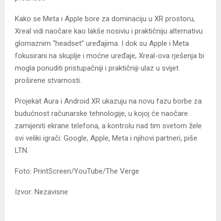
Kako se Meta i Apple bore za dominaciju u XR prostoru,
Xreal vidi naočare kao lakše nosiviu i praktičniju alternativu
glomaznim “headset” uređajima. I dok su Apple i Meta
fokusirani na skuplje i moćne uređaje, Xreal-ova rješenja bi
mogla ponuditi pristupačniji i praktičniji ulaz u svijet
proširene stvarnosti.
Projekat Aura i Android XR ukazuju na novu fazu borbe za
budućnost računarske tehnologije, u kojoj će naočare
zamijeniti ekrane telefona, a kontrolu nad tim svetom žele
svi veliki igrači: Google, Apple, Meta i njihovi partneri, piše
LTN.
Foto: PrintScreen/YouTube/The Verge
Izvor: Nezavisne