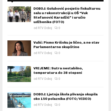
DOBOJ: Golubović posjetio fiskulturnu
salu u rekonstrukciji u OŠ “Vuk
Stefanović Karadžić” i uručio
udžbenike (FOTO)
od
RTV Doboj
0
Vulić: Pismo Krišoku je lično, a ne stav
Parlamentarne skupštine
od
RTV Doboj
0
VRIJEME: Sutra nestabilno,
temperatura do 38 stepeni
od
RTV Doboj
0
DOBOJ: Ljetnja škola plivanja okupila
oko 150 polaznika (FOTO/VIDEO)
od
RTV Doboj
0