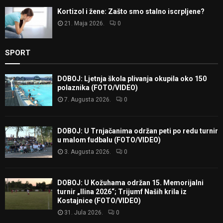
Kortizol i žene: Zašto smo stalno iscrpljene?
21. Maja 2026.
0
SPORT
DOBOJ: Ljetnja škola plivanja okupila oko 150
polaznika (FOTO/VIDEO)
7. Augusta 2026.
0
DOBOJ: U Trnjačanima održan peti po redu turnir
u malom fudbalu (FOTO/VIDEO)
3. Augusta 2026.
0
DOBOJ: U Kožuhama održan 15. Memorijalni
turnir „Ilina 2026“; Trijumf Naših krila iz
Kostajnice (FOTO/VIDEO)
31. Jula 2026.
0