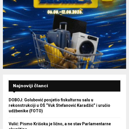
Najnoviji članci
DOBOJ: Golubović posjetio fiskulturnu salu u
rekonstrukciji u OŠ “Vuk Stefanović Karadžić” i uručio
udžbenike (FOTO)
Vulić: Pismo Krišoku je lično, a ne stav Parlamentarne