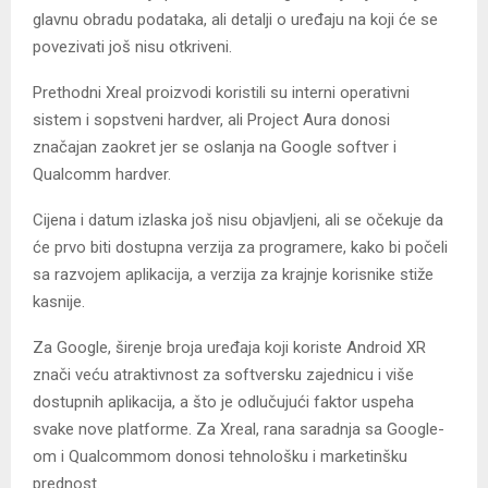
glavnu obradu podataka, ali detalji o uređaju na koji će se
povezivati još nisu otkriveni.
Prethodni Xreal proizvodi koristili su interni operativni
sistem i sopstveni hardver, ali Project Aura donosi
značajan zaokret jer se oslanja na Google softver i
Qualcomm hardver.
Cijena i datum izlaska još nisu objavljeni, ali se očekuje da
će prvo biti dostupna verzija za programere, kako bi počeli
sa razvojem aplikacija, a verzija za krajnje korisnike stiže
kasnije.
Za Google, širenje broja uređaja koji koriste Android XR
znači veću atraktivnost za softversku zajednicu i više
dostupnih aplikacija, a što je odlučujući faktor uspeha
svake nove platforme. Za Xreal, rana saradnja sa Google-
om i Qualcommom donosi tehnološku i marketinšku
prednost.