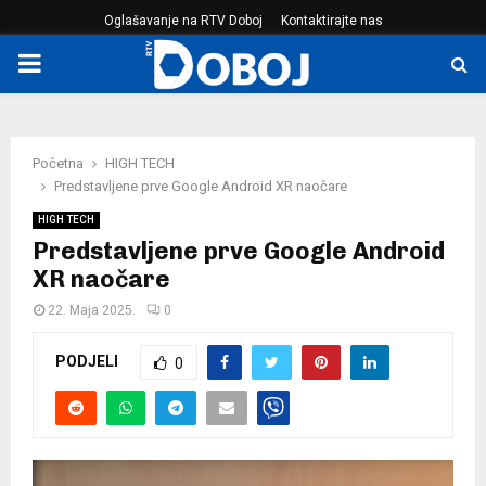
Oglašavanje na RTV Doboj
Kontaktirajte nas
PRIMARY
MENU
Početna
HIGH TECH
Predstavljene prve Google Android XR naočare
HIGH TECH
Predstavljene prve Google Android
XR naočare
22. Maja 2025.
0
PODJELI
0