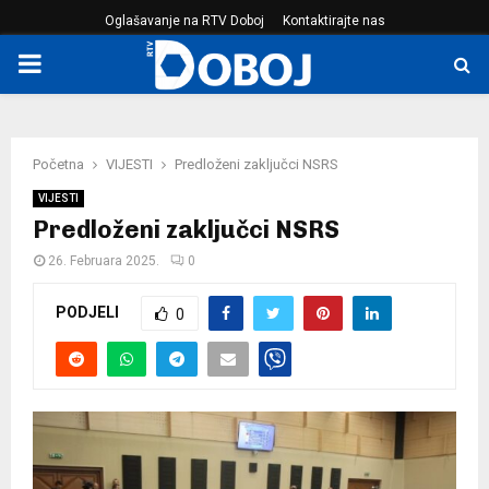
Oglašavanje na RTV Doboj
Kontaktirajte nas
PRIMARY
MENU
Početna
VIJESTI
Predloženi zaključci NSRS
VIJESTI
Predloženi zaključci NSRS
26. Februara 2025.
0
PODJELI
0