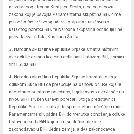
neizabranog stranca Kristijana Šmita, a ne na osnovu
zakona koji je usvojila Parlamentarna skupština BiH, čime
je izvršio čin državnog udara i potpunog urušavanja
ustavnog poretka BiH, te Narodna skupština odbacuje i ne
prihvata sve odluke Kristijana Šmita.
3.
Narodna skupština Republike Srpske smatra ništavim
sve odluke organa koji nisu definisani Ustavom BiH, samim
tim i Suda BiH.
4.
Narodna skupština Republike Srpske konstatuje da je
odlukom Suda BiH da presuđuje na osnovu odluke koja je
nametnuta od strane pojedinca, legalizovano dvovlašće na
nivou BiH i srušen ustavni poredak. Stoga predstavnici
Republike Srpske smatraju bespredmetnim učešće u radu
Parlamentarne skupštine BiH do trenutka donošenja odluke
Ustavnog suda BiH kojom će se definisati ko je
zakonodavac u BiH. Јedna zemlja, a dva zakonodavca