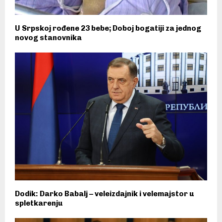
U Srpskoj rođene 23 bebe; Doboj bogatiji za jednog
novog stanovnika
Dodik: Darko Babalj – veleizdajnik i velemajstor u
spletkarenju