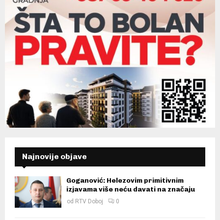
Najnovije objave
Goganović: Helezovim primitivnim
izjavama više neću davati na značaju
od
RTV Doboj
0