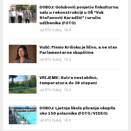
DOBOJ: Golubović posjetio fiskulturnu
salu u rekonstrukciji u OŠ “Vuk
Stefanović Karadžić” i uručio
udžbenike (FOTO)
od
RTV Doboj
0
Vulić: Pismo Krišoku je lično, a ne stav
Parlamentarne skupštine
od
RTV Doboj
0
VRIJEME: Sutra nestabilno,
temperatura do 38 stepeni
od
RTV Doboj
0
DOBOJ: Ljetnja škola plivanja okupila
oko 150 polaznika (FOTO/VIDEO)
od
RTV Doboj
0