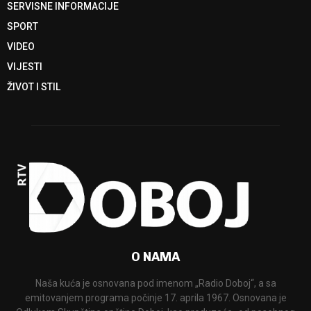
SERVISNE INFORMACIJE
SPORT
VIDEO
VIJESTI
ŽIVOT I STIL
O NAMA
Naša kuća je osnovana pod imenom „Radio Doboj“, a sa
emitovanjem programa počinje 17. aprila 1967. Osnovana je