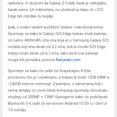
radionice. S obzirom da Galaxy Z Fold6, kada je otklopljen,
tanak samo 5,6 milimetara, za očekivati je kako će i S25
Edge biti otprilike tu negdje.
Ipak, s ovako tankim kućištem dolaze i neki kompromisi.
Spominje se kako bi Galaxy S25 Edge trebao imati bateriju
od samo 4000mAh, ista ona koja je u Samsung Galaxy S25
modelu koji ima ekran od 6,2 inča, dok bi model S25 Edge
trebao imati ekran od 6,7 inča, tako da bi ova baterija
mogla biti preslaba, prenosi
Računalo.com
.
Spominje se kako će raditi na Snapdragon 8 Elite
procesoru što je i očekivano, a trebao bi imati 12GB RAM-a
i 256GB interne memorije. Zanimljivo, o kamerama baš i
nema detalja, no izvori bliski kompaniji spominju dvostruku
stražnju od 200MP + 12MP. Saznajemo kako će podržavati
Bluetooth 5.4, radit će na novom Android 15 OS-u i One UI
7.0 sučelju.