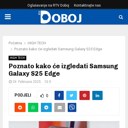
Oglašavanje na RTV Doboj
Kontaktirajte nas
PRIMARY
MENU
Početna
HIGH TECH
Poznato kako će izgledati Samsung Galaxy S25 Edge
HIGH TECH
Poznato kako će izgledati Samsung
Galaxy S25 Edge
26. Februara 2025.
0
PODJELI
0