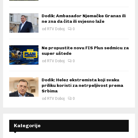
Dodik: Ambasador Njemačke Granas ili
ne zna da čita ili svjesno laže
od
RTV Doboj
0
Ne propustite novu FIS Plus sedmicu za
super uštede
od
RTV Doboj
0
Dodik: Helez ekstremista koji svaku
priliku koristi za netrpeljivost prema
Srbima
od
RTV Doboj
0
Kategorije