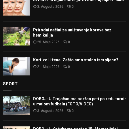
3. Augusta 2026.
0
Prirodni načini za uništavanje korova bez
hemikalija
25. Maja 2026.
0
Kortizol i žene: Zašto smo stalno iscrpljene?
21. Maja 2026.
0
SPORT
DOBOJ: U Trnjačanima održan peti po redu turnir
u malom fudbalu (FOTO/VIDEO)
3. Augusta 2026.
0
DOBOJ: U Kožuhama održan 15. Memorijalni