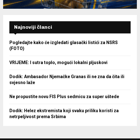
Najnoviji članci
Pogledajte kako će izgledati glasački listići za NSRS
(FOTO)
VRIJEME: I sutra toplo, mogući lokalni pljuskovi
Dodik: Ambasador Njemačke Granas ili ne zna da čita ili
svjesno laže
Ne propustite novu FIS Plus sedmicu za super uštede
Dodik: Helez ekstremista koji svaku priliku koristi za
netrpeljivost prema Srbima