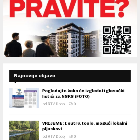
Najnovije objave
Pogledajte kako će izgledati glasački
listići za NSRS (FOTO)
od
RTV Doboj
0
VRIJEME: I sutra toplo, mogući lokalni
pljuskovi
od
RTV Doboj
0