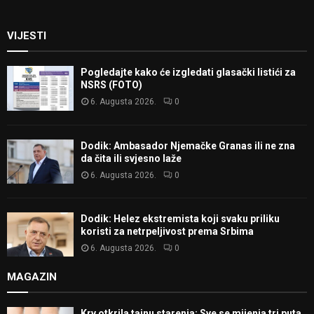
VIJESTI
Pogledajte kako će izgledati glasački listići za
NSRS (FOTO)
6. Augusta 2026.
0
Dodik: Ambasador Njemačke Granas ili ne zna
da čita ili svjesno laže
6. Augusta 2026.
0
Dodik: Helez ekstremista koji svaku priliku
koristi za netrpeljivost prema Srbima
6. Augusta 2026.
0
MAGAZIN
Krv otkrila tajnu starenja: Sve se mijenja tri puta