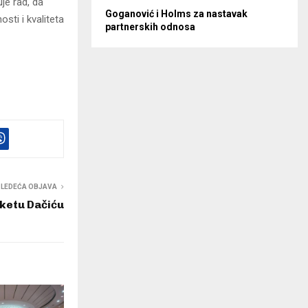
je rad, da
Goganović i Holms za nastavak
ti i kvaliteta
partnerskih odnosa
SLEDEĆA OBJAVA
aketu Dačiću