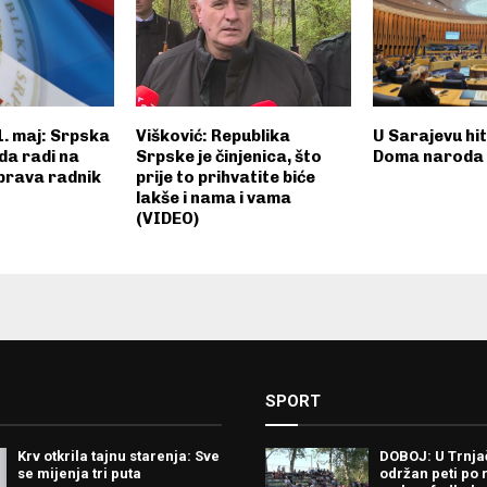
1. maj: Srpska
Višković: Republika
U Sarajevu hi
 da radi na
Srpske je činjenica, što
Doma naroda 
prava radnik
prije to prihvatite biće
lakše i nama i vama
(VIDEO)
SPORT
Krv otkrila tajnu starenja: Sve
DOBOJ: U Trnj
se mijenja tri puta
održan peti po 