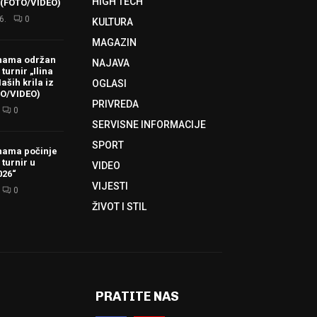
HIGH TECH
 (FOTO/VIDEO)
6.
0
KULTURA
MAGAZIN
hama održan
NAJAVA
turnir „Ilina
aših krila iz
OGLASI
TO/VIDEO)
PRIVREDA
0
SERVISNE INFORMACIJE
SPORT
hama počinje
 turnir u
VIDEO
026“
VIJESTI
0
ŽIVOT I STIL
PRATITE NAS