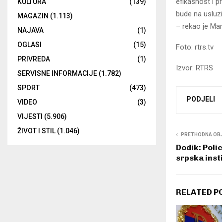
efikasnost i p
KULTURA
(139)
bude na usluz
MAGAZIN
(1.113)
– rekao je Mar
NAJAVA
(1)
OGLASI
(15)
Foto: rtrs.tv
PRIVREDA
(1)
Izvor: RTRS
SERVISNE INFORMACIJE
(1.782)
SPORT
(473)
PODJELI
VIDEO
(3)
VIJESTI
(5.906)
ŽIVOT I STIL
(1.046)
PRETHODNA OB
Dodik: Poli
srpska inst
RELATED P