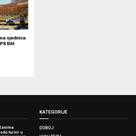
tna sjednica
PS BiH
KATEGORIJE
ačanima
DOBOJ
redu turnir u