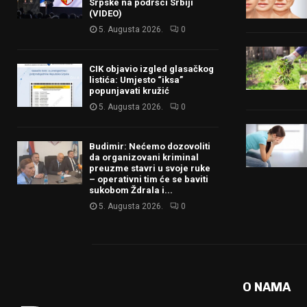
Srpske na podršci Srbiji
(VIDEO)
5. Augusta 2026.
0
CIK objavio izgled glasačkog
listića: Umjesto “iksa”
popunjavati kružić
5. Augusta 2026.
0
Budimir: Nećemo dozovoliti
da organizovani kriminal
preuzme stavri u svoje ruke
– operativni tim će se baviti
sukobom Ždrala i...
5. Augusta 2026.
0
O NAMA