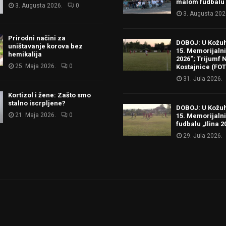
malom fudbalu
3. Augusta 2026.
0
3. Augusta 202
Prirodni načini za
DOBOJ: U Kožu
uništavanje korova bez
15. Memorijalni 
hemikalija
2026“; Trijumf N
25. Maja 2026.
0
Kostajnice (FO
31. Jula 2026.
Kortizol i žene: Zašto smo
stalno iscrpljene?
DOBOJ: U Kožu
21. Maja 2026.
0
15. Memorijalni
fudbalu „Ilina 2
29. Jula 2026.