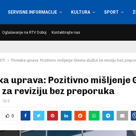
SERVISNE INFORMACIJE
KULTURA
SPORT
Ž
Oglašavanje na RTV Doboj
Kontaktirajte nas
STI
Poreska uprava: Pozitivno mišljenje Glavne službe za reviziju bez prepo
a uprava: Pozitivno mišljenje 
 za reviziju bez preporuka
0
0