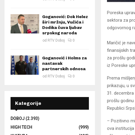
Poreska uprava
Goganović: Dok Helez
sektora za pro
širi mržnju, Vučića i
odgovornog rad
Dodika čuva ljubav
srpskog naroda
od
RTV Doboj
0
Maričić je nave
finansijskih t
za prošlu godi
Goganović i Holms za
nastavak
iz Poreske up
partnerskih odnosa
od
RTV Doboj
0
Prema mišljenju
prikazuju, u s
31. decembra p
prošlu godinu 
Kategorije
Republici Srps
DOBOJ
(2.393)
– Pozitivno m
HIGH TECH
(999)
ova institucij