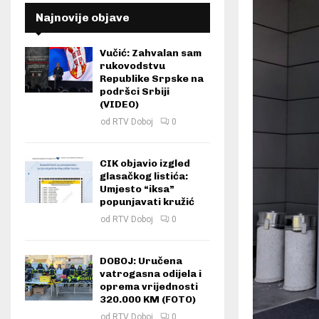
Najnovije objave
Vučić: Zahvalan sam
rukovodstvu
Republike Srpske na
podršci Srbiji
(VIDEO)
od
RTV Doboj
0
CIK objavio izgled
glasačkog listića:
Umjesto “iksa”
popunjavati kružić
od
RTV Doboj
0
DOBOJ: Uručena
vatrogasna odijela i
oprema vrijednosti
320.000 KM (FOTO)
od
RTV Doboj
0