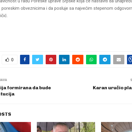
ravičnost u radu Poreske uprave Srpske koja će nastaviti da unapređu
i poreskim obveznicima i da posluje sa najvećim stepenom odgovornos
ičić.
0
JAVA
cija formirana da bude
Karan uručio pl
itucija
OSTS