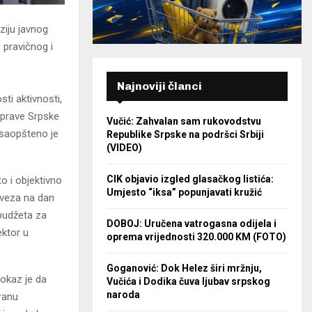
ziju javnog
 pravičnog i
Najnoviji članci
sti aktivnosti,
 uprave Srpske
Vučić: Zahvalan sam rukovodstvu
 saopšteno je
Republike Srpske na podršci Srbiji
(VIDEO)
CIK objavio izgled glasačkog listića:
to i objektivno
Umjesto “iksa” popunjavati kružić
aveza na dan
 budžeta za
DOBOJ: Uručena vatrogasna odijela i
ektor u
oprema vrijednosti 320.000 KM (FOTO)
Goganović: Dok Helez širi mržnju,
okaz je da
Vučića i Dodika čuva ljubav srpskog
naroda
iranu