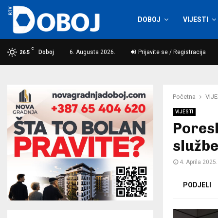
DOBOJ
VIJESTI
C
Doboj
6. Augusta 2026.
Prijavite se / Registracija
26.5
Početna
VIJE
VIJESTI
Poresk
službe
4. Aprila 2025.
PODJELI