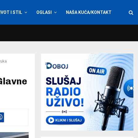
IVOT I STIL
OGLASI
NAŠA KUĆA/KONTAKT
ruka
Glavne