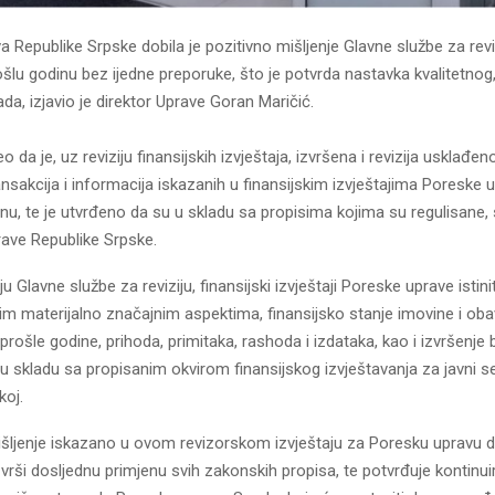
 Republike Srpske dobila je pozitivno mišljenje Glavne službe za revi
šlu godinu bez ijedne preporuke, što je potvrda nastavka kvalitetnog,
a, izjavio je direktor Uprave Goran Maričić.
o da je, uz reviziju finansijskih izvještaja, izvršena i revizija usklađeno
ransakcija i informacija iskazanih u finansijskim izvještajima Poreske
nu, te je utvrđeno da su u skladu sa propisima kojima su regulisane,
rave Republike Srpske.
 Glavne službe za reviziju, finansijski izvještaji Poreske uprave istini
vim materijalno značajnim aspektima, finansijsko stanje imovine i ob
rošle godine, prihoda, primitaka, rashoda i izdataka, kao i izvršenje
u skladu sa propisanim okvirom finansijskog izvještavanja za javni s
koj.
išljenje iskazano u ovom revizorskom izvještaju za Poresku upravu d
a vrši dosljednu primjenu svih zakonskih propisa, te potvrđuje kontinu