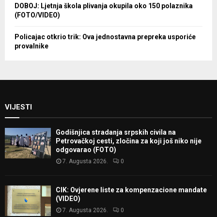
DOBOJ: Ljetnja škola plivanja okupila oko 150 polaznika
(FOTO/VIDEO)
Policajac otkrio trik: Ova jednostavna prepreka usporiće
provalnike
VIJESTI
Godišnjica stradanja srpskih civila na
Petrovačkoj cesti, zločina za koji još niko nije
odgovarao (FOTO)
7. Augusta 2026.
0
CIK: Ovjerene liste za kompenzacione mandate
(VIDEO)
7. Augusta 2026.
0