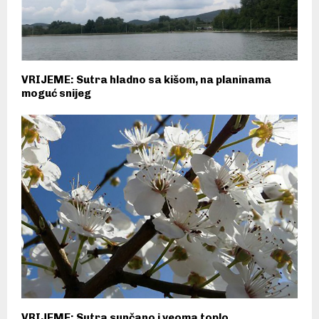
VRIJEME: Sutra hladno sa kišom, na planinama
moguć snijeg
VRIJEME: Sutra sunčano i veoma toplo