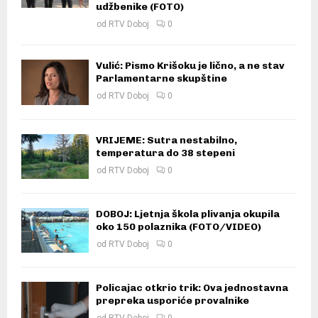
udžbenike (FOTO)
od
RTV Doboj
0
Vulić: Pismo Krišoku je lično, a ne stav
Parlamentarne skupštine
od
RTV Doboj
0
VRIJEME: Sutra nestabilno,
temperatura do 38 stepeni
od
RTV Doboj
0
DOBOJ: Ljetnja škola plivanja okupila
oko 150 polaznika (FOTO/VIDEO)
od
RTV Doboj
0
Policajac otkrio trik: Ova jednostavna
prepreka usporiće provalnike