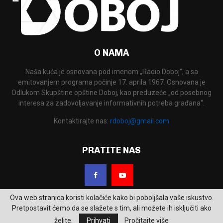
O NAMA
Naša kuća je osnovana pod imenom „Radio Doboj“, a sa
emitovanjem programa počinje 17. aprila 1967. Osnovana je
Odlukom Skupštine opštine Doboj, kao preduzeće „od posebnog
interesa za zadovoljavanje informativnih potreba građana“.
Kontaktirajte nas:
rdoboj@gmail.com
PRATITE NAS
Ova web stranica koristi kolačiće kako bi poboljšala vaše iskustvo.
Pretpostavit ćemo da se slažete s tim, ali možete ih isključiti ako
želite.
Prihvati
Pročitajte više
2026 - RTV Doboj. Sva prava zadržana.