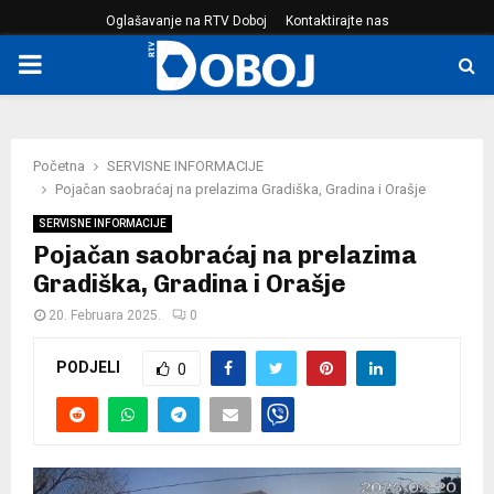
Oglašavanje na RTV Doboj
Kontaktirajte nas
PRIMARY
MENU
Početna
SERVISNE INFORMACIJE
Pojačan saobraćaj na prelazima Gradiška, Gradina i Orašje
SERVISNE INFORMACIJE
Pojačan saobraćaj na prelazima
Gradiška, Gradina i Orašje
20. Februara 2025.
0
PODJELI
0