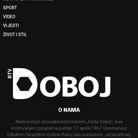
SPORT
VIDEO
VIJESTI
ŽIVOT I STIL
O NAMA
Naša kuća je osnovana pod imenom „Radio Doboj“, a sa
emitovanjem programa počinje 17. aprila 1967. Osnovana je
Odlukom Skupštine opštine Doboj, kao preduzeće „od posebnog