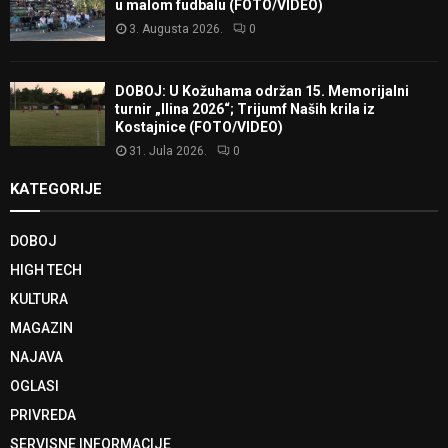
u malom fudbalu (FOTO/VIDEO)
3. Augusta 2026.
0
DOBOJ: U Kožuhama održan 15. Memorijalni
turnir „Ilina 2026“; Trijumf Naših krila iz
Kostajnice (FOTO/VIDEO)
31. Jula 2026.
0
KATEGORIJE
DOBOJ
HIGH TECH
KULTURA
MAGAZIN
NAJAVA
OGLASI
PRIVREDA
SERVISNE INFORMACIJE