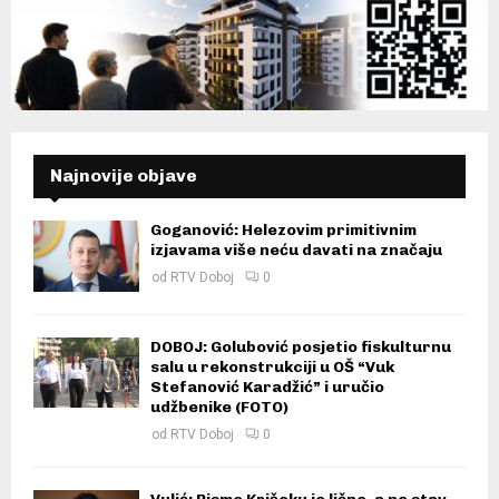
Najnovije objave
Goganović: Helezovim primitivnim
izjavama više neću davati na značaju
od
RTV Doboj
0
DOBOJ: Golubović posjetio fiskulturnu
salu u rekonstrukciji u OŠ “Vuk
Stefanović Karadžić” i uručio
udžbenike (FOTO)
od
RTV Doboj
0