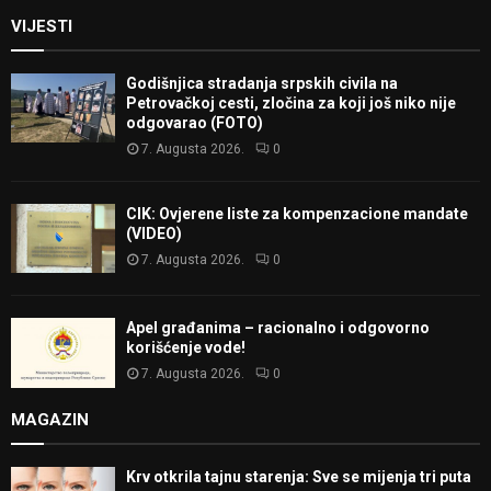
VIJESTI
Godišnjica stradanja srpskih civila na
Petrovačkoj cesti, zločina za koji još niko nije
odgovarao (FOTO)
7. Augusta 2026.
0
CIK: Ovjerene liste za kompenzacione mandate
(VIDEO)
7. Augusta 2026.
0
Apel građanima – racionalno i odgovorno
korišćenje vode!
7. Augusta 2026.
0
MAGAZIN
Krv otkrila tajnu starenja: Sve se mijenja tri puta