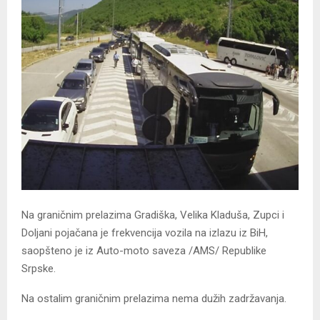
Na graničnim prelazima Gradiška, Velika Kladuša, Zupci i
Doljani pojačana je frekvencija vozila na izlazu iz BiH,
saopšteno je iz Auto-moto saveza /AMS/ Republike
Srpske.
Na ostalim graničnim prelazima nema dužih zadržavanja.