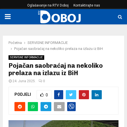
Oglašavanje na RTV Doboj
Kontaktirajte nas
PRIMARY
MENU
Početna
SERVISNE INFORMACIJE
Pojačan saobraćaj na nekoliko prelaza na izlazu iz BiH
SERVISNE INFORMACIJE
Pojačan saobraćaj na nekoliko
prelaza na izlazu iz BiH
24. Juna 2025.
0
PODJELI
0