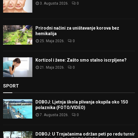
3. Augusta 2026.
0
Prirodni načini za uništavanje korova bez
hemikalija
25. Maja 2026.
0
Kortizol i žene: Zašto smo stalno iscrpljene?
21. Maja 2026.
0
SPORT
DOBOJ: Ljetnja škola plivanja okupila oko 150
polaznika (FOTO/VIDEO)
7. Augusta 2026.
0
DOBOJ: U Trnjačanima održan peti po redu turnir