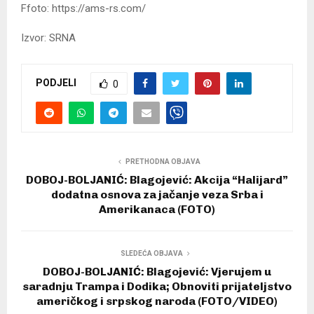
Ffoto: https://ams-rs.com/
Izvor: SRNA
PODJELI
0
PRETHODNA OBJAVA
DOBOJ-BOLJANIĆ: Blagojević: Akcija “Halijard”
dodatna osnova za jačanje veza Srba i
Amerikanaca (FOTO)
SLEDEĆA OBJAVA
DOBOJ-BOLJANIĆ: Blagojević: Vjerujem u
saradnju Trampa i Dodika; Obnoviti prijateljstvo
američkog i srpskog naroda (FOTO/VIDEO)