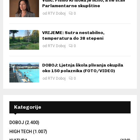
Vulić: Pismo Krišoku je lično, a ne stav
Parlamentarne skupštine
od
RTV Doboj
0
VRIJEME: Sutra nestabilno,
temperatura do 38 stepeni
od
RTV Doboj
0
DOBOJ: Ljetnja škola plivanja okupila
oko 150 polaznika (FOTO/VIDEO)
od
RTV Doboj
0
Kategorije
DOBOJ
(2.400)
HIGH TECH
(1.007)