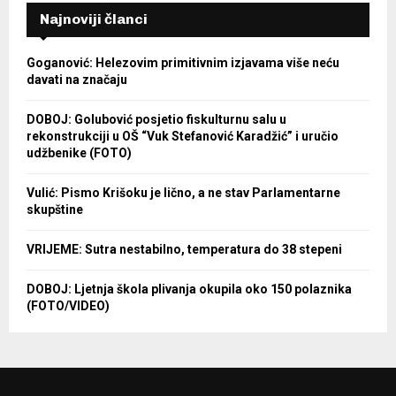
Najnoviji članci
Goganović: Helezovim primitivnim izjavama više neću
davati na značaju
DOBOJ: Golubović posjetio fiskulturnu salu u
rekonstrukciji u OŠ “Vuk Stefanović Karadžić” i uručio
udžbenike (FOTO)
Vulić: Pismo Krišoku je lično, a ne stav Parlamentarne
skupštine
VRIJEME: Sutra nestabilno, temperatura do 38 stepeni
DOBOJ: Ljetnja škola plivanja okupila oko 150 polaznika
(FOTO/VIDEO)