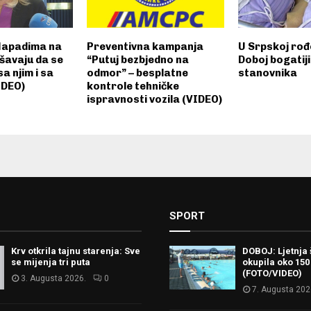
 Napadima na
Preventivna kampanja
U Srpskoj rođ
šavaju da se
“Putuj bezbjedno na
Doboj bogatiji
a njim i sa
odmor” – besplatne
stanovnika
IDEO)
kontrole tehničke
ispravnosti vozila (VIDEO)
SPORT
Krv otkrila tajnu starenja: Sve
DOBOJ: Ljetnja 
se mijenja tri puta
okupila oko 150
(FOTO/VIDEO)
3. Augusta 2026.
0
7. Augusta 202