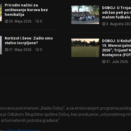
Prirodni načini za
DOBOJ: U Trnj
uništavanje korova bez
održan peti po 
hemikalija
malom fudbalu
25. Maja 2026.
0
3. Augusta 202
Kortizol i žene: Zašto smo
DOBOJ: U Kožu
stalno iscrpljene?
15. Memorijalni 
21. Maja 2026.
0
2026“; Trijumf N
Kostajnice (FO
31. Jula 2026.
snovana pod imenom „Radio Doboj“, a sa emitovanjem programa počinje 
 je Odlukom Skupštine opštine Doboj, kao preduzeće „od posebnog int
 informativnih potreba građana“.
as:
rdoboj@gmail.com