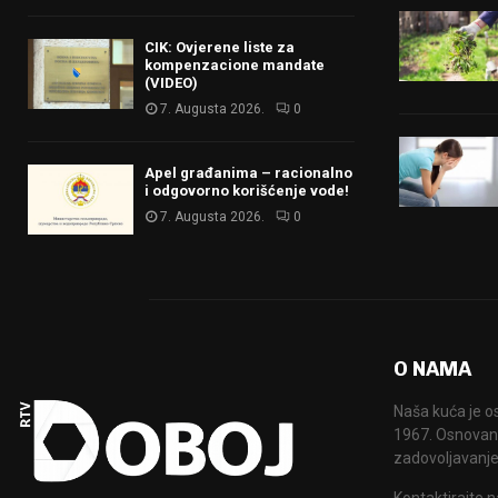
CIK: Ovjerene liste za
kompenzacione mandate
(VIDEO)
7. Augusta 2026.
0
Apel građanima – racionalno
i odgovorno korišćenje vode!
7. Augusta 2026.
0
O NAMA
Naša kuća je o
1967. Osnovana
zadovoljavanje
Kontaktirajte n