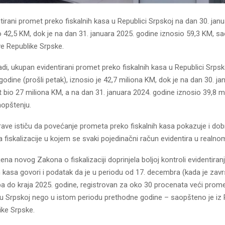
irani promet preko fiskalnih kasa u Republici Srpskoj na dan 30. jan
 42,5 KM, dok je na dan 31. januara 2025. godine iznosio 59,3 KM, sa
e Republike Srpske.
di, ukupan evidentirani promet preko fiskalnih kasa u Republici Srpsk
godine (prošli petak), iznosio je 42,7 miliona KM, dok je na dan 30. ja
 bio 27 miliona KM, a na dan 31. januara 2024. godine iznosio 39,8 m
aopštenju.
rave ističu da povećanje prometa preko fiskalnih kasa pokazuje i dob
fiskalizacije u kojem se svaki pojedinačni račun evidentira u realn
jena novog Zakona o fiskalizaciji doprinjela boljoj kontroli evidentira
h kasa govori i podatak da je u periodu od 17. decembra (kada je zavr
, pa do kraja 2025. godine, registrovan za oko 30 procenata veći prom
a u Srpskoj nego u istom periodu prethodne godine – saopšteno je iz
ike Srpske.