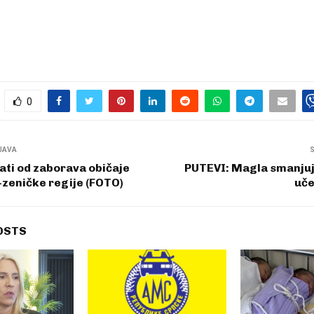
0
JAVA
ti od zaborava običaje
PUTEVI: Magla smanjuje
zeničke regije (FOTO)
uče
OSTS