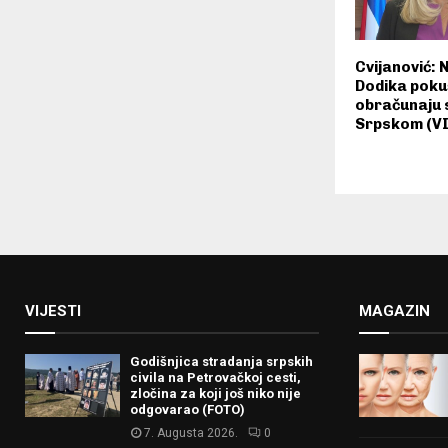
Cvijanović:
Dodika poku
obračunaju s
Srpskom (V
VIJESTI
MAGAZIN
Godišnjica stradanja srpskih
civila na Petrovačkoj cesti,
zločina za koji još niko nije
odgovarao (FOTO)
7. Augusta 2026.
0