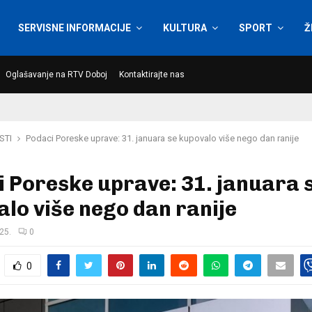
SERVISNE INFORMACIJE
KULTURA
SPORT
Ž
Oglašavanje na RTV Doboj
Kontaktirajte nas
STI
Podaci Poreske uprave: 31. januara se kupovalo više nego dan ranije
 Poreske uprave: 31. januara 
lo više nego dan ranije
25.
0
0