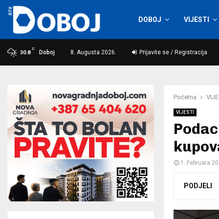
DOBOJ
VIJESTI
C
Doboj
8. Augusta 2026.
Prijavite se / Registracija
30.8
Početna
VIJE
VIJESTI
Podaci
kupova
1. Februara 20
PODJELI