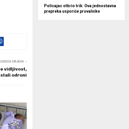
Policajac otkrio trik: Ova jednostavna
prepreka usporiće provalnike
SLEDEĆA OBJAVA
 vidljivost,
stali odroni