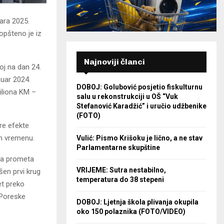
uara 2025.
opšteno je iz
Najnoviji članci
oj na dan 24.
nuar 2024.
DOBOJ: Golubović posjetio fiskulturnu
iliona KM –
salu u rekonstrukciji u OŠ “Vuk
Stefanović Karadžić” i uručio udžbenike
(FOTO)
re efekte
om vremenu.
Vulić: Pismo Krišoku je lično, a ne stav
Parlamentarne skupštine
nja prometa
VRIJEME: Sutra nestabilno,
šen prvi krug
temperatura do 38 stepeni
et preko
 Poreske
DOBOJ: Ljetnja škola plivanja okupila
oko 150 polaznika (FOTO/VIDEO)