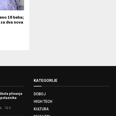
eno 19 beba;
 za dva nova
KATEGORIJE
škola plivanja
DOBOJ
 polaznika
HIGH TECH
6.
0
KULTURA