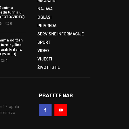
MAGAZIN
ačanima
NAJAVA
redu turnir u
 (FOTO/VIDEO)
OGLASI
6.
0
PRIVREDA
SERVISNE INFORMACIJE
hama održan
SPORT
turnir „Ilina
aših krila iz
VIDEO
TO/VIDEO)
VIJESTI
0
ŽIVOT I STIL
PRATITE NAS
17. aprila
eresa za