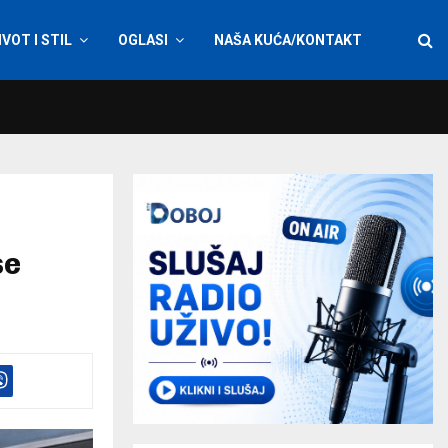
IVOT I STIL
OGLASI
NAŠA KUĆA/KONTAKT
se