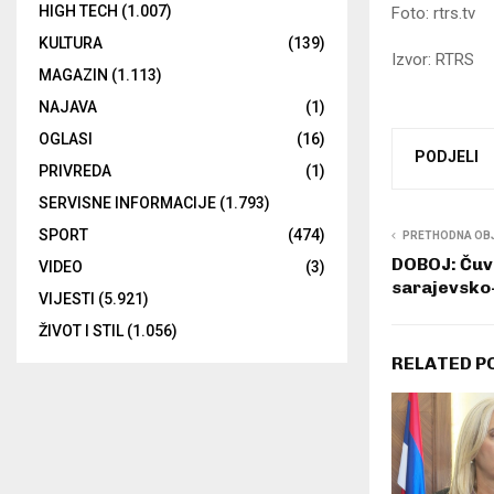
HIGH TECH
(1.007)
Foto: rtrs.tv
KULTURA
(139)
Izvor: RTRS
MAGAZIN
(1.113)
NAJAVA
(1)
OGLASI
(16)
PODJELI
PRIVREDA
(1)
SERVISNE INFORMACIJE
(1.793)
SPORT
(474)
PRETHODNA OB
DOBOJ: Čuva
VIDEO
(3)
sarajevsko-
VIJESTI
(5.921)
ŽIVOT I STIL
(1.056)
RELATED P