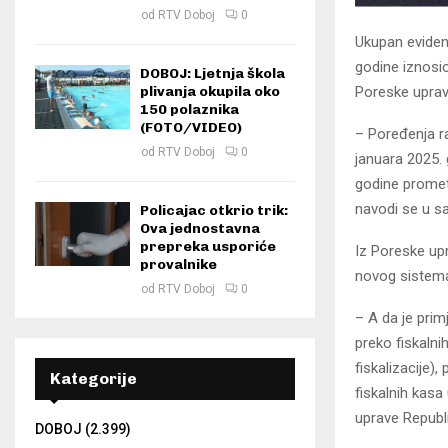
od
RTV Doboj
0
Ukupan evident
godine iznosio
DOBOJ: Ljetnja škola
Poreske uprav
plivanja okupila oko
150 polaznika
(FOTO/VIDEO)
– Poređenja ra
od
RTV Doboj
0
januara 2025. 
godine promet
navodi se u s
Policajac otkrio trik:
Ova jednostavna
prepreka usporiće
Iz Poreske up
provalnike
novog sistema 
od
RTV Doboj
0
– A da je prim
preko fiskalni
fiskalizacije)
Kategorije
fiskalnih kas
uprave Republ
DOBOJ
(2.399)