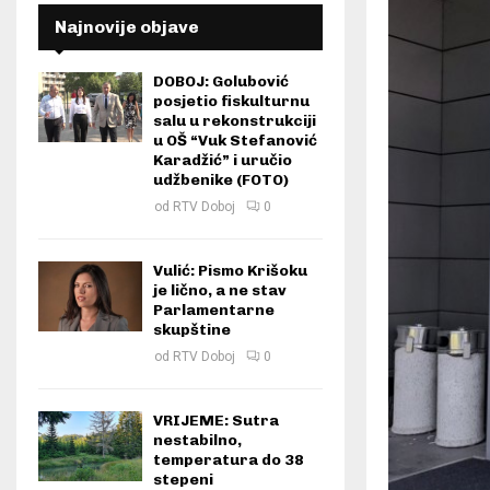
Najnovije objave
DOBOJ: Golubović
posjetio fiskulturnu
salu u rekonstrukciji
u OŠ “Vuk Stefanović
Karadžić” i uručio
udžbenike (FOTO)
od
RTV Doboj
0
Vulić: Pismo Krišoku
je lično, a ne stav
Parlamentarne
skupštine
od
RTV Doboj
0
VRIJEME: Sutra
nestabilno,
temperatura do 38
stepeni