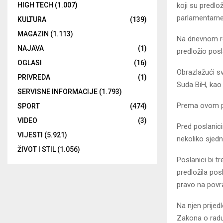
koji su predlo
HIGH TECH
(1.007)
parlamentarne
KULTURA
(139)
MAGAZIN
(1.113)
Na dnevnom re
NAJAVA
(1)
predložio posl
OGLASI
(16)
Obrazlažući sv
PRIVREDA
(1)
Suda BiH, kao
SERVISNE INFORMACIJE
(1.793)
Prema ovom pri
SPORT
(474)
VIDEO
(3)
Pred poslanic
VIJESTI
(5.921)
nekoliko sjedn
ŽIVOT I STIL
(1.056)
Poslanici bi t
predložila posl
pravo na povr
Na njen prijed
Zakona o radu