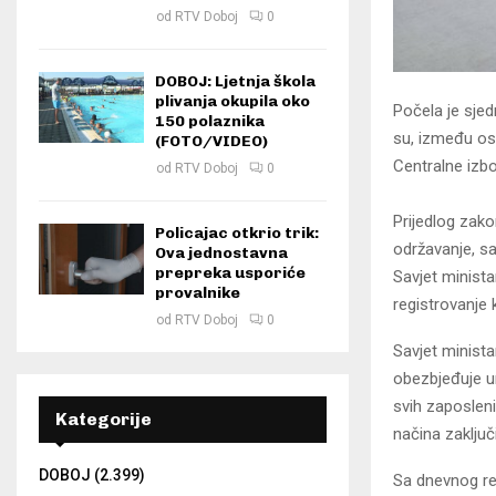
od
RTV Doboj
0
DOBOJ: Ljetnja škola
plivanja okupila oko
Počela je sje
150 polaznika
su, između ost
(FOTO/VIDEO)
Centralne izbo
od
RTV Doboj
0
Prijedlog zako
Policajac otkrio trik:
održavanje, sa
Ova jednostavna
prepreka usporiće
Savjet minist
provalnike
registrovanje k
od
RTV Doboj
0
Savjet minista
obezbjeđuje u
svih zaposleni
Kategorije
načina zaključ
DOBOJ
(2.399)
Sa dnevnog re