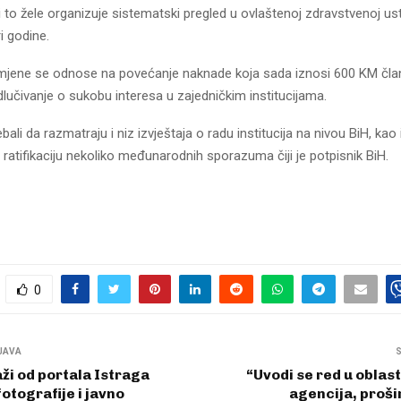
 to žele organizuje sistematski pregled u ovlaštenoj zdravstvenoj us
i godine.
mjene se odnose na povećanje naknade koja sada iznosi 600 KM čl
lučivanje o sukobu interesa u zajedničkim institucijama.
ebali da razmatraju i niz izvještaja o radu institucija na nivou BiH, kao 
ratifikaciju nekoliko međunarodnih sporazuma čiji je potpisnik BiH.
0
JAVA
aži od portala Istraga
“Uvodi se red u oblast
otografije i javno
agencija, proši