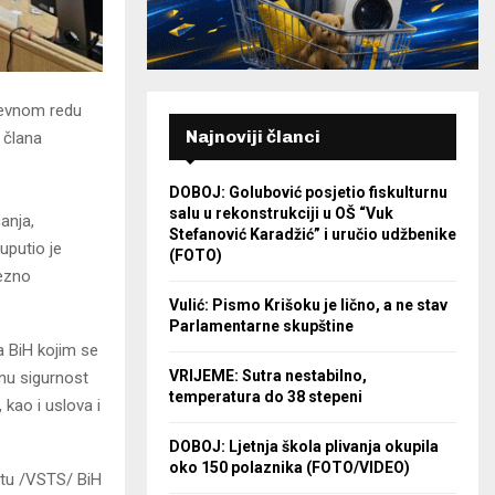
nevnom redu
Najnoviji članci
 člana
DOBOJ: Golubović posjetio fiskulturnu
salu u rekonstrukciji u OŠ “Vuk
anja,
Stefanović Karadžić” i uručio udžbenike
uputio je
(FOTO)
vezno
Vulić: Pismo Krišoku je lično, a ne stav
Parlamentarne skupštine
a BiH kojim se
VRIJEME: Sutra nestabilno,
nu sigurnost
temperatura do 38 stepeni
 kao i uslova i
DOBOJ: Ljetnja škola plivanja okupila
oko 150 polaznika (FOTO/VIDEO)
etu /VSTS/ BiH