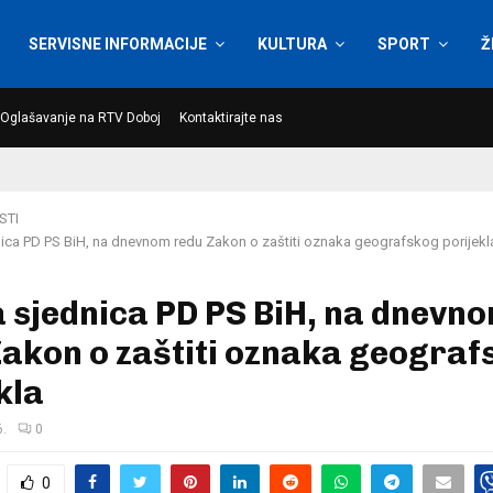
SERVISNE INFORMACIJE
KULTURA
SPORT
Ž
Oglašavanje na RTV Doboj
Kontaktirajte nas
STI
ica PD PS BiH, na dnevnom redu Zakon o zaštiti oznaka geografskog porijekl
 sjednica PD PS BiH, na dnevn
akon o zaštiti oznaka geograf
kla
6.
0
0