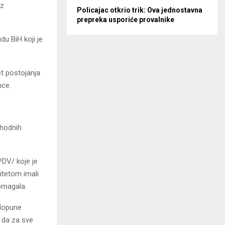
iz
Policajac otkrio trik: Ova jednostavna
prepreka usporiće provalnike
u BiH koji je
et postojanja
nce.
thodnih
PDV/ koje je
ditetom imali
omagala.
 dopune
 da za sve