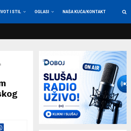
IVOT I STIL
OGLASI
NAŠA KUĆA/KONTAKT
a
om
skog