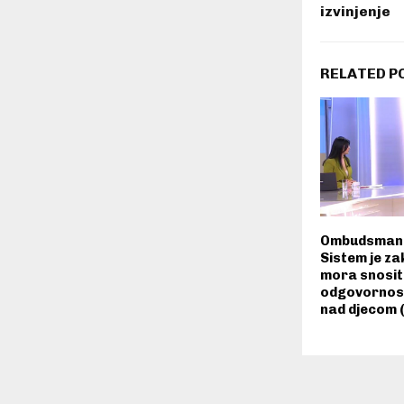
izvinjenje
RELATED P
Ombudsman 
Sistem je za
mora snosit
odgovornost
nad djecom 