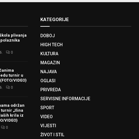
KATEGORIJE
škola plivanja
DOBOJ
 polaznika
HIGH TECH
6.
0
KULTURA
MAGAZIN
ačanima
NAJAVA
redu turnir u
 (FOTO/VIDEO)
OGLASI
6.
0
PRIVREDA
SERVISNE INFORMACIJE
hama održan
SPORT
turnir „Ilina
aših krila iz
VIDEO
TO/VIDEO)
VIJESTI
0
ŽIVOT I STIL