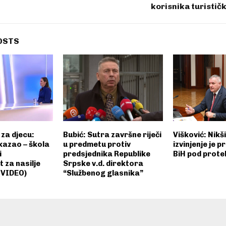
korisnika turistič
OSTS
za djecu:
Bubić: Sutra završne riječi
Višković: Nikš
kazao – škola
u predmetu protiv
izvinjenje je p
i
predsjednika Republike
BiH pod prot
 za nasilje
Srpske v.d. direktora
(VIDEO)
“Službenog glasnika”