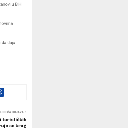
tanovi u BiH
anovima
i da daju
SLEDEĆA OBJAVA
i turističkih
ruje se krug