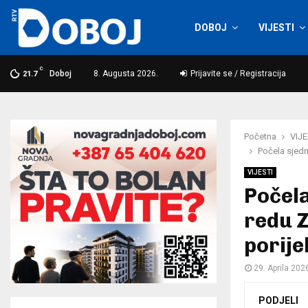
DOBOJ
VIJESTI
C
Doboj
8. Augusta 2026.
Prijavite se / Registracija
21.7
Početna
VIJE
Počela sjedn
VIJESTI
Počela
redu Z
porije
29. Aprila 202
PODJELI