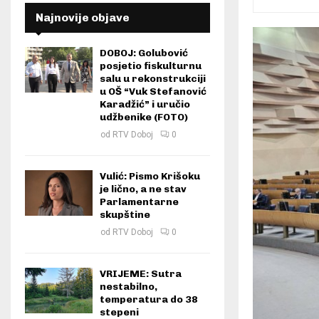
Najnovije objave
DOBOJ: Golubović
posjetio fiskulturnu
salu u rekonstrukciji
u OŠ “Vuk Stefanović
Karadžić” i uručio
udžbenike (FOTO)
od
RTV Doboj
0
Vulić: Pismo Krišoku
je lično, a ne stav
Parlamentarne
skupštine
od
RTV Doboj
0
VRIJEME: Sutra
nestabilno,
temperatura do 38
stepeni