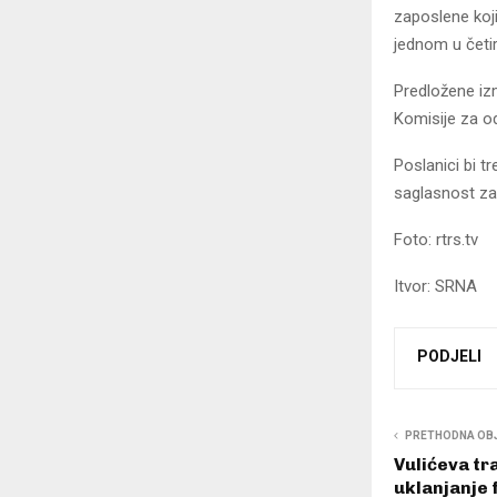
zaposlene koji
jednom u četir
Predložene iz
Komisije za od
Poslanici bi tr
saglasnost za 
Foto: rtrs.tv
Itvor: SRNA
PODJELI
PRETHODNA OB
Vulićeva tr
uklanjanje f