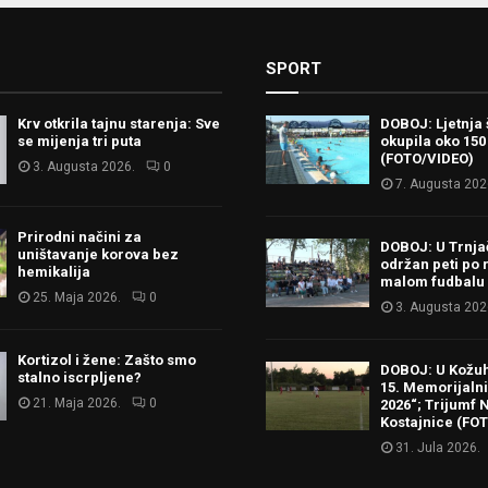
SPORT
Krv otkrila tajnu starenja: Sve
DOBOJ: Ljetnja 
se mijenja tri puta
okupila oko 150
(FOTO/VIDEO)
3. Augusta 2026.
0
7. Augusta 202
Prirodni načini za
DOBOJ: U Trnj
uništavanje korova bez
održan peti po 
hemikalija
malom fudbalu
25. Maja 2026.
0
3. Augusta 202
Kortizol i žene: Zašto smo
DOBOJ: U Kožu
stalno iscrpljene?
15. Memorijalni 
21. Maja 2026.
0
2026“; Trijumf N
Kostajnice (FO
31. Jula 2026.