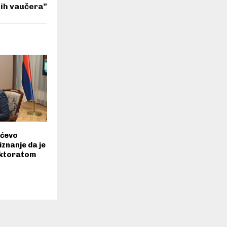
kih vaučera”
ićevo
riznanje da je
ektoratom