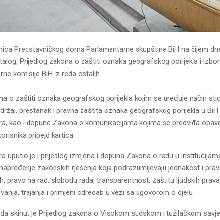
dnica Predstavničkog doma Parlamentarne skupštine BiH na čijem d
alog, Prijedlog zakona o zaštiti oznaka geografskog porijekla i izbor
rne komisije BiH iz reda ostalih.
na o zaštiti oznaka geografskog porijekla kojim se uređuje način stic
držaj, prestanak i pravna zaštita oznaka geografskog porijekla u BiH 
ara, kao i dopune Zakona o komunikacijama kojima se predviđa oba
orisnika pripejd kartica.
ra uputio je i prijedlog izmjena i dopuna Zakona o radu u institucijam
napređenje zakonskih rješenja koja podrazumijevaju jednakost i prav
h, pravo na rad, slobodu rada, transparentnost, zaštitu ljudskih prava,
ivanja, trajanja i primjeni odredab u vezi sa ugovorom o djelu.
da skinut je Prijedlog zakona o Visokom sudskom i tužilačkom savj