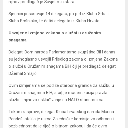
njihov predlagač je Savjet ministara.
Sjednici prisustvuje 14 delegata, po pet iz Kluba Srba i
Kluba Bošnjaka, te četiri delegata iz Kluba Hrvata.
Usvojene izmjene zakona o službi u oružanim
snagama
Delegati Dom naroda Parlamentarne skupštine BiH danas
su jednoglasno usvojili Prijedlog zakona o izmjena Zakona
o službi u Oružanim snagama BiH čiji je predlagač delegat
DŽemal Smajić.
Ovim izmjenama se podiže starosna granica za službu u
Oružanim snagama BiH, a cilj je modernizacija pravila
službe i njihovo usklađivanje sa NATO standardima.
Tokom rasprave, delegat Kluba hrvatskog naroda Marina
Pendeš istakla je u ime Zajedničke komisije za odbranu i
bezbjednost da je riječ o bitnom zakonu i da će ovim