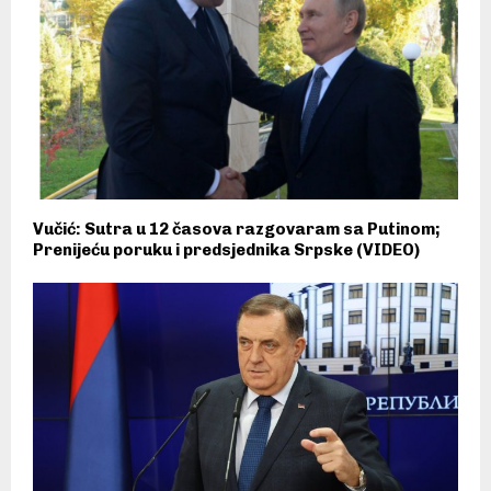
Vučić: Sutra u 12 časova razgovaram sa Putinom;
Prenijeću poruku i predsjednika Srpske (VIDEO)