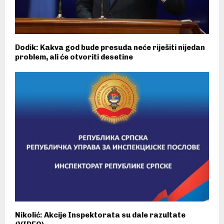
Dodik: Kakva god bude presuda neće riješiti nijedan
problem, ali će otvoriti desetine
Nikolić: Akcije Inspektorata su dale razultate