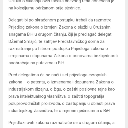
Odluka o skidanju ovih tačaka dnevnog reda donesena je
na kolegijumu održanom prije sjednice.
Delegati bi po skraćenom postupku trebali da razmotre
Prijedlog zakona o izmjeni Zakona o službi u Oružanim
snagama BiH u drugom čitanju, čiji je predlagač delegat
DŽemal Smajić, te zahtjev Predstavničkog doma za
razmatranje po hitnom postupku Prijedloga zakona o
izmjenama i dopunama Zakona o osnovama bezbjednosti
saobraćaja na putevima u BiH.
Pred delegatima će se naći i set prijedloga evropskih
zakona – o patentu, o izmjenama i dopunama Zakona o
industrijskom dizajnu, o žigu, o zaštiti poslovne tajne kao
prava intelektualnog vlasništva, o zaštiti topografija
poluprovodničkih proizvoda, o zastupanju u oblasti prava
industrijskog vlasništva, te o mjernim jedinicama u BiH.
Prijedlozi ovih zakona razmatraće se u drugom čitanju, a