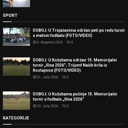
SPORT
DOBOJ: U Trnjačanima održan peti po redu turnir
u malom fudbalu (FOTO/VIDEO)
3. Augusta 2026.
0
DOBOJ: U Kožuhama održan 15. Memorijalni
turnir „Ilina 2026“; Trijumf Naših krila iz
Kostajnice (FOTO/VIDEO)
31. Jula 2026.
0
DOBOJ: U Kožuhama počinje 15. Memorijalni
turnir u fudbalu „Ilina 2026“
29. Jula 2026.
0
KATEGORIJE