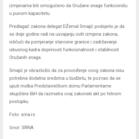
izmjenama biti omogućeno da Oružane snage funkcionišu
u punom kapacitetu.
Predlagač zakona delegat DŽemal Smajić podsjetio je da
se dvije godine radi na usvajanju ovih izmjena zakona,
ističući da pomjeranje starosne granice i zadržavanje
iskusnog kadra doprinosti funkcionalnosti i stabilnosti
Oružanih snaga.
Smajić je obrazložio da za provođenje ovog zakona nisu
potrebna dodatna sredstva u budžetu, te pozvao da se
uputi molba Predstavničkom domu Parlamentarne
skupštine BiH da razmatra ovaj zakonski akt po hitnom
postupku.
Foto: srna.rs
Izvor: SRNA