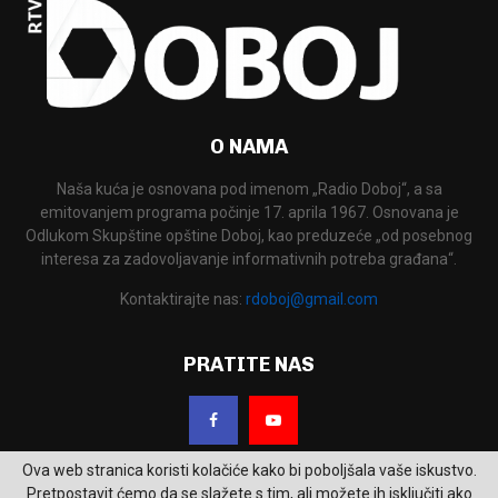
O NAMA
Naša kuća je osnovana pod imenom „Radio Doboj“, a sa
emitovanjem programa počinje 17. aprila 1967. Osnovana je
Odlukom Skupštine opštine Doboj, kao preduzeće „od posebnog
interesa za zadovoljavanje informativnih potreba građana“.
Kontaktirajte nas:
rdoboj@gmail.com
PRATITE NAS
Ova web stranica koristi kolačiće kako bi poboljšala vaše iskustvo.
Pretpostavit ćemo da se slažete s tim, ali možete ih isključiti ako