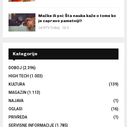
Mačke ili psi: Šta nauka kaže o tome ko
je zapravo pametniji?
od
RTV Doboj
0
Kategorije
DOBOJ
(2.396)
HIGH TECH
(1.003)
KULTURA
(139)
MAGAZIN
(1.113)
NAJAVA
(1)
OGLASI
(16)
PRIVREDA
(1)
SERVISNE INFORMACIJE
(1.785)