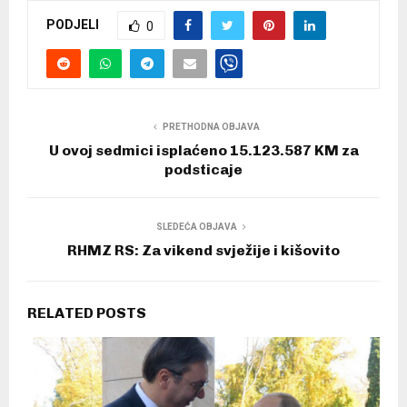
PODJELI
0
PRETHODNA OBJAVA
U ovoj sedmici isplaćeno 15.123.587 KM za
podsticaje
SLEDEĆA OBJAVA
RHMZ RS: Za vikend svježije i kišovito
RELATED POSTS