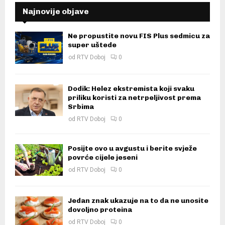
Najnovije objave
Ne propustite novu FIS Plus sedmicu za
super uštede
od
RTV Doboj
0
Dodik: Helez ekstremista koji svaku
priliku koristi za netrpeljivost prema
Srbima
od
RTV Doboj
0
Posijte ovo u avgustu i berite svježe
povrće cijele jeseni
od
RTV Doboj
0
Jedan znak ukazuje na to da ne unosite
dovoljno proteina
od
RTV Doboj
0