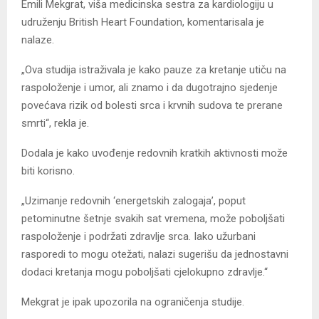
Emili Mekgrat, viša medicinska sestra za kardiologiju u
udruženju British Heart Foundation, komentarisala je
nalaze.
„Ova studija istraživala je kako pauze za kretanje utiču na
raspoloženje i umor, ali znamo i da dugotrajno sjedenje
povećava rizik od bolesti srca i krvnih sudova te prerane
smrti“, rekla je.
Dodala je kako uvođenje redovnih kratkih aktivnosti može
biti korisno.
„Uzimanje redovnih ‘energetskih zalogaja’, poput
petominutne šetnje svakih sat vremena, može poboljšati
raspoloženje i podržati zdravlje srca. Iako užurbani
rasporedi to mogu otežati, nalazi sugerišu da jednostavni
dodaci kretanja mogu poboljšati cjelokupno zdravlje.“
Mekgrat je ipak upozorila na ograničenja studije.