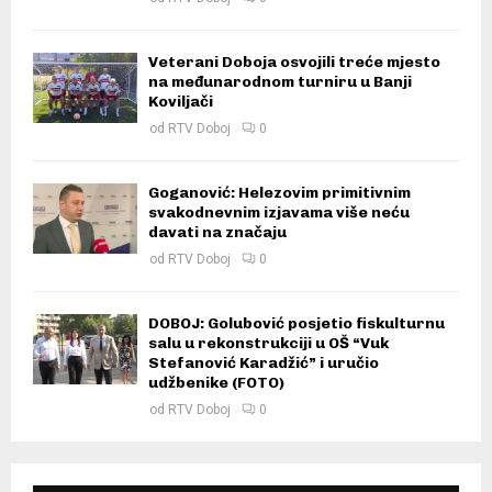
Veterani Doboja osvojili treće mjesto
na međunarodnom turniru u Banji
Koviljači
od
RTV Doboj
0
Goganović: Helezovim primitivnim
svakodnevnim izjavama više neću
davati na značaju
od
RTV Doboj
0
DOBOJ: Golubović posjetio fiskulturnu
salu u rekonstrukciji u OŠ “Vuk
Stefanović Karadžić” i uručio
udžbenike (FOTO)
od
RTV Doboj
0