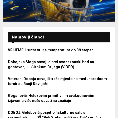
Najnoviji članci
VRIJEME: I sutra vruće, temperatura do 39 stepeni
Dobojska Sloga osvojila prvi ovosezonski bod na
gostovanju u Širokom Brijegu (VIDEO)
Veterani Doboja osvojili treće mjesto na međunarodnom
turniru u Banji Koviljači
Goganović: Helezovim primitivnim svakodnevnim
izjavama više neću davati na značaju
DOBOJ: Golubović posjetio fiskulturnu salu u
rekonstrukciji u OŠ “Vuk Stefanović Karadžić” i uručio