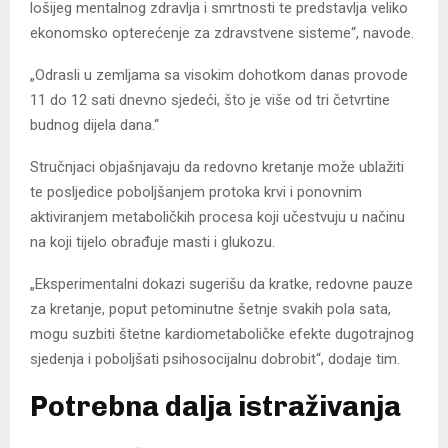
lošijeg mentalnog zdravlja i smrtnosti te predstavlja veliko
ekonomsko opterećenje za zdravstvene sisteme“, navode.
„Odrasli u zemljama sa visokim dohotkom danas provode
11 do 12 sati dnevno sjedeći, što je više od tri četvrtine
budnog dijela dana.“
Stručnjaci objašnjavaju da redovno kretanje može ublažiti
te posljedice poboljšanjem protoka krvi i ponovnim
aktiviranjem metaboličkih procesa koji učestvuju u načinu
na koji tijelo obrađuje masti i glukozu.
„Eksperimentalni dokazi sugerišu da kratke, redovne pauze
za kretanje, poput petominutne šetnje svakih pola sata,
mogu suzbiti štetne kardiometaboličke efekte dugotrajnog
sjedenja i poboljšati psihosocijalnu dobrobit“, dodaje tim.
Potrebna dalja istraživanja