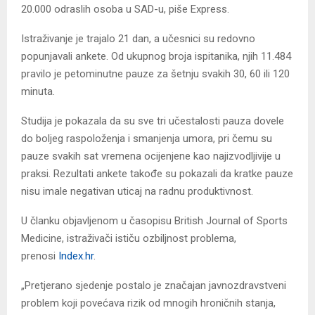
20.000 odraslih osoba u SAD-u, piše Express.
Istraživanje je trajalo 21 dan, a učesnici su redovno
popunjavali ankete. Od ukupnog broja ispitanika, njih 11.484
pravilo je petominutne pauze za šetnju svakih 30, 60 ili 120
minuta.
Studija je pokazala da su sve tri učestalosti pauza dovele
do boljeg raspoloženja i smanjenja umora, pri čemu su
pauze svakih sat vremena ocijenjene kao najizvodljivije u
praksi. Rezultati ankete takođe su pokazali da kratke pauze
nisu imale negativan uticaj na radnu produktivnost.
U članku objavljenom u časopisu British Journal of Sports
Medicine, istraživači ističu ozbiljnost problema,
prenosi
Index.hr
.
„Pretjerano sjedenje postalo je značajan javnozdravstveni
problem koji povećava rizik od mnogih hroničnih stanja,