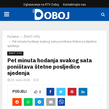
Oglašavanje na RTV Doboj
Kontaktirajte nas
PRIMARY
MENU
Početna
ŽIVOT I STIL
Pet minuta hodanja svakog sata poništava štetne posljedice
sjedenja
ŽIVOT I STIL
Pet minuta hodanja svakog sata
poništava štetne posljedice
sjedenja
25. Juna 2026.
0
PODJELI
0