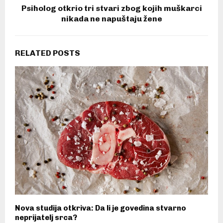
Psiholog otkrio tri stvari zbog kojih muškarci
nikada ne napuštaju žene
RELATED POSTS
Nova studija otkriva: Da li je govedina stvarno
neprijatelj srca?