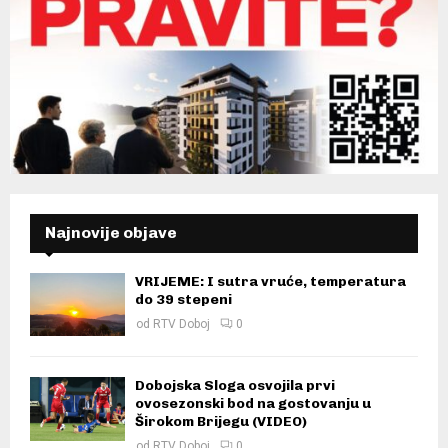
Najnovije objave
VRIJEME: I sutra vruće, temperatura
do 39 stepeni
od
RTV Doboj
0
Dobojska Sloga osvojila prvi
ovosezonski bod na gostovanju u
Širokom Brijegu (VIDEO)
od
RTV Doboj
0