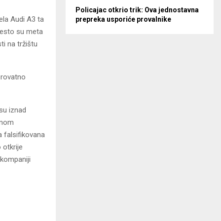
Policajac otkrio trik: Ova jednostavna
ela Audi A3 ta
prepreka usporiće provalnike
 često su meta
ti na tržištu
jerovatno
 su iznad
ranom
a falsifikovana
 otkrije
 kompaniji