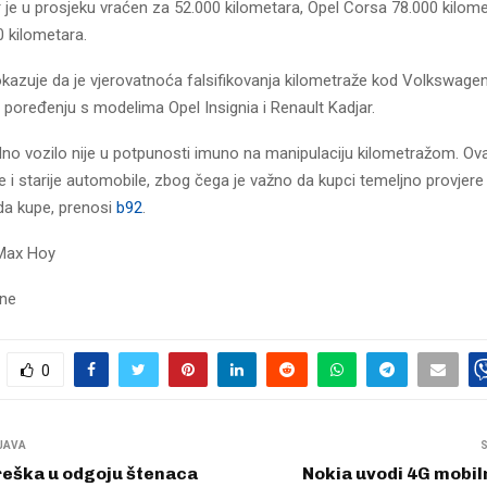
 je u prosjeku vraćen za 52.000 kilometara, Opel Corsa 78.000 kilome
0 kilometara.
pokazuje da je vjerovatnoća falsifikovanja kilometraže kod Volkswage
u poređenju s modelima Opel Insignia i Renault Kadjar.
dno vozilo nije u potpunosti imuno na manipulaciju kilometražom. Ov
e i starije automobile, zbog čega je važno da kupci temeljno provjere
 da kupe, prenosi
b92
.
/Max Hoy
sne
0
JAVA
reška u odgoju štenaca
Nokia uvodi 4G mobil