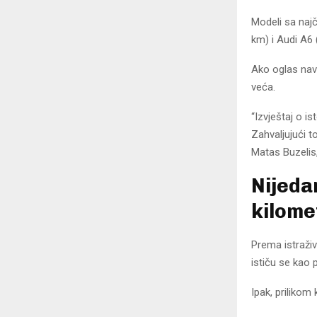
Modeli sa naj
km) i Audi A6
Ako oglas navo
veća.
“Izvještaj o i
Zahvaljujući t
Matas Buzelis,
Nijedan
kilome
Prema istraživ
ističu se kao
Ipak, prilikom