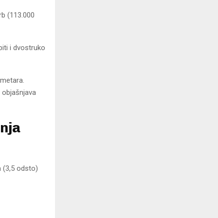
rb (113.000
iti i dvostruko
lometara.
, objašnjava
anja
a (3,5 odsto)