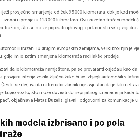
ilježi prosječno smanjenje od čak 95.000 kilometara, dok je kod mod
a i iznosi u prosjeku 113.000 kilometara. Ovi izuzetno traženi modeli
metražom, što se može pripisati njihovoj popularnosti i višoj vrijednos
a.
utomobili traženi i u drugim evropskim zemljama, veliki broj njih je v
u, gdje im je zatim smanjena kilometraža radi lakše prodaje.
azati da je kilometraža namještena, pa se prevaranti osjećaju kao da
e provjera istorije vozila ključna kako bi se izbjegli automobili s laži
Često se dešava da ni trenutni vlasnik nije svjestan da je kilometraž
 je kupio vozilo, što može dovesti do neprijatnog iznenađenja kada to
upac”, objašnjava Matas Buzelis, glavni i odgovorni za komunikacije u
kih modela izbrisano i po pola
traže