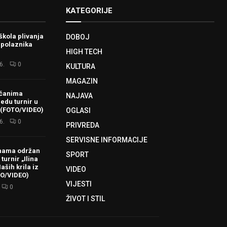
KATEGORIJE
škola plivanja
DOBOJ
 polaznika
HIGH TECH
6.
0
KULTURA
MAGAZIN
ačanima
NAJAVA
redu turnir u
 (FOTO/VIDEO)
OGLASI
6.
0
PRIVREDA
SERVISNE INFORMACIJE
hama održan
SPORT
turnir „Ilina
aših krila iz
VIDEO
TO/VIDEO)
VIJESTI
0
ŽIVOT I STIL