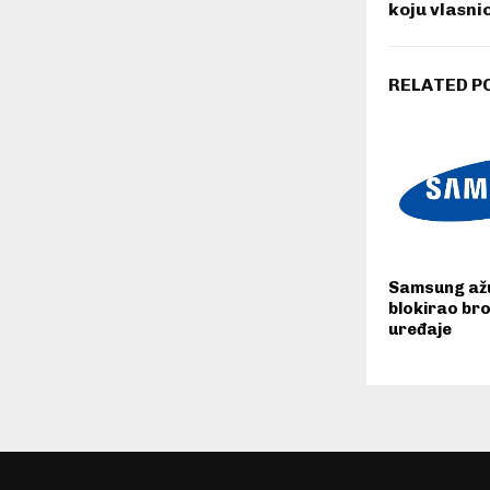
koju vlasni
RELATED P
Samsung až
blokirao br
uređaje