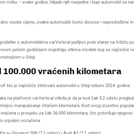
om riziku – svake godine, hiljade njih nasjedne i kupi automobil sa 
dno visoke cijene, ovakvi automobili često donose i nepredviđene t
odatke o automobilima carVertical pažljivo prati stanje na tržištu p
 svom petom godišnjem izvještaju otkriva modele koji se najčešće n
ometražom u Srbiji.
d 100.000 vraćenih kilometara
lf bio je najčešće štelovani automobil u Srbiji tokom 2024. godine.
ka na platformi carVertical otkrila je da je kod čak 9,2 odsto pregle
umnjivo manipulisanje čitačem kilometara. Kod ovog izuzetno popul
 vraćena u prosjeku za čak 56.000 kilometara, što potvrđuje njegovu 
đu srpskim vozačima.
fa su Peugeot 508 (7,1 odsto) i Audi A3 (7,1 odsto).