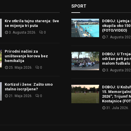
SPORT
Krv otkrila tajnu starenja: Sve
DOBOJ: Ljetnja 
se mijenja tri puta
okupila oko 150
(FOTO/VIDEO)
3. Augusta 2026.
0
7. Augusta 202
Prirodni načini za
DOBOJ: U Trnj
uništavanje korova bez
održan peti po 
hemikalija
malom fudbalu
25. Maja 2026.
0
3. Augusta 202
Kortizol i žene: Zašto smo
DOBOJ: U Kožu
stalno iscrpljene?
15. Memorijalni 
21. Maja 2026.
0
2026“; Trijumf N
Kostajnice (FO
31. Jula 2026.