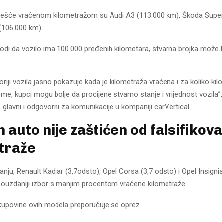
češće vraćenom kilometražom su Audi A3 (113.000 km), Škoda Supe
 (106.000 km).
di da vozilo ima 100.000 pređenih kilometara, stvarna brojka može b
storiji vozila jasno pokazuje kada je kilometraža vraćena i za koliko ki
ome, kupci mogu bolje da procijene stvarno stanje i vrijednost vozila”
 glavni i odgovorni za komunikacije u kompaniji carVertical.
 auto nije zaštićen od falsifikov
traže
anju, Renault Kadjar (3,7odsto), Opel Corsa (3,7 odsto) i Opel Insigni
 pouzdaniji izbor s manjim procentom vraćene kilometraže.
 kupovine ovih modela preporučuje se oprez.