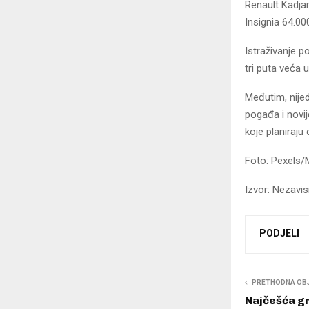
Renault Kadjar
Insignia 64.00
Istraživanje 
tri puta veća 
Međutim, nije
pogađa i novij
koje planiraju
Foto: Pexels
Izvor: Nezavi
PODJELI
PRETHODNA OB
Najčešća g