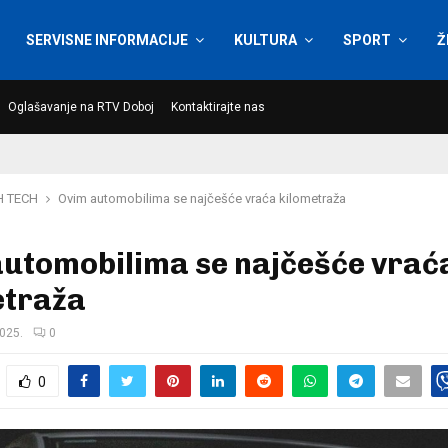
SERVISNE INFORMACIJE
KULTURA
SPORT
Ž
Oglašavanje na RTV Doboj
Kontaktirajte nas
H TECH
Ovim automobilima se najčešće vraća kilometraža
automobilima se najčešće vrać
etraža
2025.
0
0