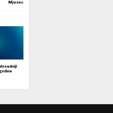
Mjesec
dosadniji
 godine