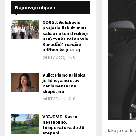
Najnovije objave
DOBOJ: Golubović
posjetio fiskulturnu
salu u rekonstrukciji
u OŠ “Vuk Stefanović
Karadžić” i uručio
udžbenike (FOTO)
od
RTV Doboj
0
Vulić: Pismo Krišoku
je lično, a ne stav
Parlamentarne
skupštine
od
RTV Doboj
0
VRIJEME: Sutra
nestabilno,
temperatura do 38
Iako je opšte 
stepeni