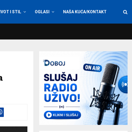
IVOT I STIL
OGLASI
NAŠA KUĆA/KONTAKT
a