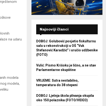
namještenom
roškove
Najnoviji članci
olovnih
alaze na udaru
DOBOJ: Golubović posjetio fiskulturnu
salu u rekonstrukciji u OŠ “Vuk
Stefanović Karadžić” i uručio udžbenike
(FOTO)
Vulić: Pismo Krišoku je lično, a ne stav
Parlamentarne skupštine
danih modela
VRIJEME: Sutra nestabilno,
arnog modela,
temperatura do 38 stepeni
veliku
DOBOJ: Ljetnja škola plivanja okupila
oko 150 polaznika (FOTO/VIDEO)