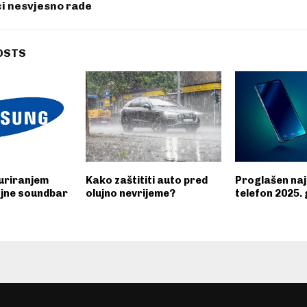
ci nesvjesno rade
OSTS
uriranjem
Kako zaštititi auto pred
Proglašen naj
ojne soundbar
olujno nevrijeme?
telefon 2025.