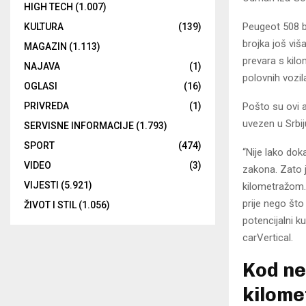
HIGH TECH
(1.007)
Peugeot 508 b
KULTURA
(139)
brojka još viš
MAGAZIN
(1.113)
prevara s kilo
NAJAVA
(1)
polovnih vozil
OGLASI
(16)
Pošto su ovi a
PRIVREDA
(1)
uvezen u Srbij
SERVISNE INFORMACIJE
(1.793)
SPORT
(474)
“Nije lako dok
VIDEO
(3)
zakona. Zato j
VIJESTI
(5.921)
kilometražom. 
prije nego što
ŽIVOT I STIL
(1.056)
potencijalni k
carVertical.
Kod ne
kilome