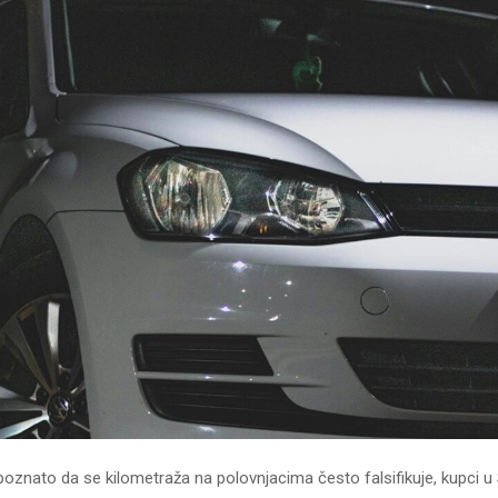
poznato da se kilometraža na polovnjacima često falsifikuje, kupci u S