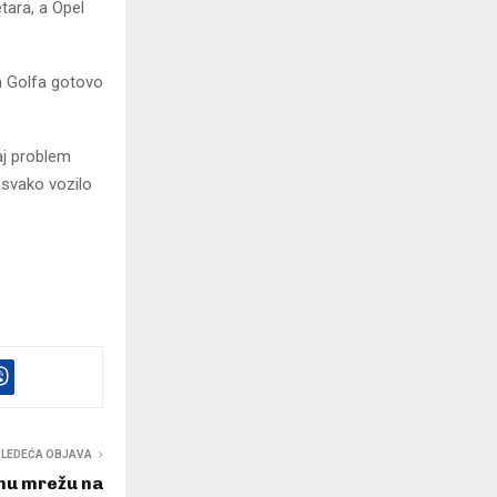
tara, a Opel
n Golfa gotovo
aj problem
 svako vozilo
SLEDEĆA OBJAVA
nu mrežu na