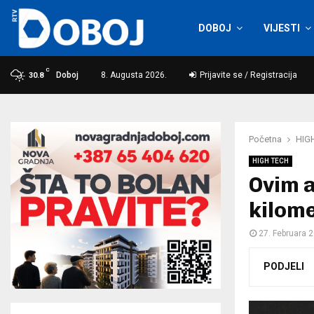
DOBOJ
VIJESTI
C
Doboj
8. Augusta 2026.
Prijavite se / Registracija
30.8
Početna
HIG
HIGH TECH
Ovim 
kilom
27. Februara 
PODJELI