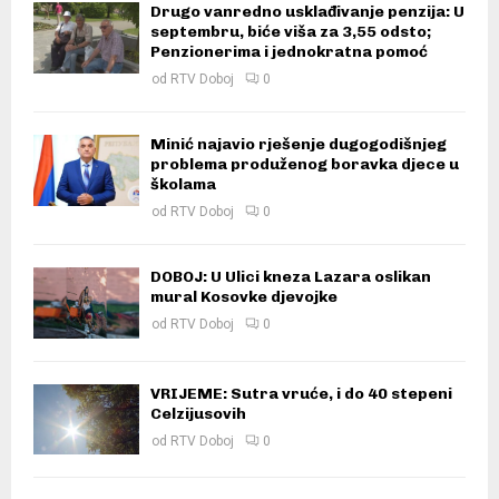
Drugo vanredno usklađivanje penzija: U
septembru, biće viša za 3,55 odsto;
Penzionerima i jednokratna pomoć
od
RTV Doboj
0
Minić najavio rješenje dugogodišnjeg
problema produženog boravka djece u
školama
od
RTV Doboj
0
DOBOJ: U Ulici kneza Lazara oslikan
mural Kosovke djevojke
od
RTV Doboj
0
VRIJEME: Sutra vruće, i do 40 stepeni
Celzijusovih
od
RTV Doboj
0