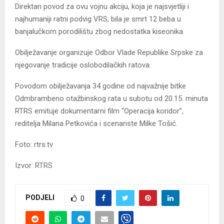
Direktan povod za ovu vojnu akciju, koja je najsvjetliji i
najhumaniji ratni podvig VRS, bila je smrt 12 beba u
banjalučkom porodilištu zbog nedostatka kiseonika.
Obilježavanje organizuje Odbor Vlade Republike Srpske za
njegovanje tradicije oslobodilačkih ratova.
Povodom obilježavanja 34 godine od najvažnije bitke
Odmbrambeno otažbinskog rata u subotu od 20.15. minuta
RTRS emituje dokumentarni film “Operacija koridor”,
reditelja Milana Petkovića i scenariste Milke Tošić.
Foto: rtrs.tv
Izvor: RTRS
PODJELI
0