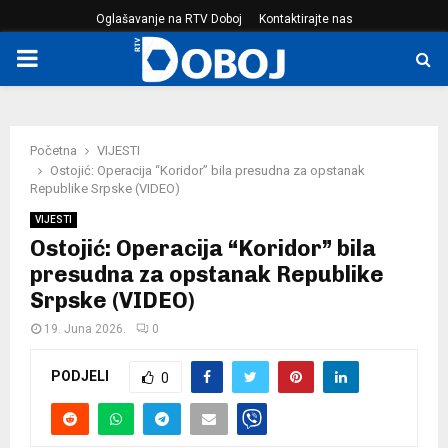
Oglašavanje na RTV Doboj
Kontaktirajte nas
PRIMARY
MENU
Početna
VIJESTI
Ostojić: Operacija “Koridor” bila presudna za opstanak
Republike Srpske (VIDEO)
VIJESTI
Ostojić: Operacija “Koridor” bila
presudna za opstanak Republike
Srpske (VIDEO)
19. Juna 2026.
0
PODJELI
0