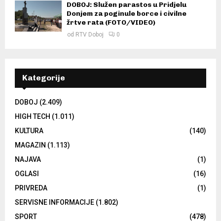
DOBOJ: Služen parastos u Pridjelu
Donjem za poginule borce i civilne
žrtve rata (FOTO/VIDEO)
od
RTV Doboj
0
Kategorije
DOBOJ
(2.409)
HIGH TECH
(1.011)
KULTURA
(140)
MAGAZIN
(1.113)
NAJAVA
(1)
OGLASI
(16)
PRIVREDA
(1)
SERVISNE INFORMACIJE
(1.802)
SPORT
(478)