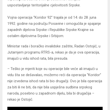
uspostavljanje teritorijalne cjelovitosti Srpske.
Vojna operacija “Koridor 92” trajala je od 14. do 28. juna
1992. godine na području Posavine i omogućila je spajanje
zapadnih dijelova Srpske i Republike Srpske Krajine sa
ostalim dijelovima Srpske i Srbijom.
Ministar rada i boračko invalidske zaštite, Radan Ostojić, u
Јutarnjem programu RTRS-a, rekao je da je ova operacija,
imajući u vidu ishod rata, bila presuda.
– Teško je mjeriti koje su operacije bile veće ali imajući u
vidu šta se dešavalao, možemo reći da operacija “Koridor”
nije izvedena ishod rata bi bio drugačji. Ovo je bila operacija
za biti ili ne biti, da nije bila uspješna sudbina srpskog
naroda, posebno u zapadnom dijelu, bila bi drugačija –
rekao je Ostojić.