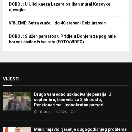
DOBOJ: U Ulici kneza Lazara oslikan mural Kosovke
djevojke
VRIJEME: Sutra vruće, i do 40 stepeni Celzijusovih
DOBOJ: Služen parastos u Pridjelu Donjem za poginule
borce i civilne žrtve rata (FOTO/VIDEO)
VIJESTI
Drugo vanredno usklađivanje penzija: U
septembru, biće viša za 3,55 odsto;
Penzionerima i jednokratna pomoć
10. Augusta 2026.
0
Minić najavio rješenje dugogodišnjeg problema