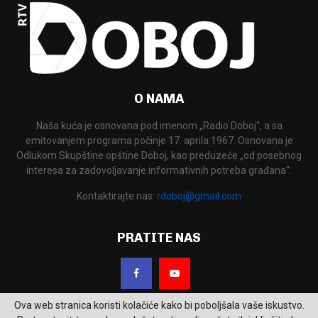
O NAMA
Naša kuća je osnovana pod imenom „Radio Doboj“, a sa
emitovanjem programa počinje 17. aprila 1967. Osnovana je
Odlukom Skupštine opštine Doboj, kao preduzeće „od posebnog
interesa za zadovoljavanje informativnih potreba građana“.
Kontaktirajte nas:
rdoboj@gmail.com
PRATITE NAS
Ova web stranica koristi kolačiće kako bi poboljšala vaše iskustvo.