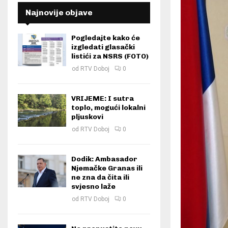
Najnovije objave
Pogledajte kako će
izgledati glasački
listići za NSRS (FOTO)
od
RTV Doboj
0
VRIJEME: I sutra
toplo, mogući lokalni
pljuskovi
od
RTV Doboj
0
Dodik: Ambasador
Njemačke Granas ili
ne zna da čita ili
svjesno laže
od
RTV Doboj
0