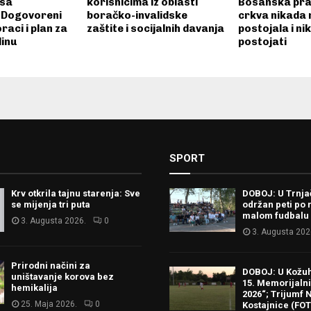
 sa
korisnicima iz oblasti
Bosanska pra
 Dogovoreni
boračko-invalidske
crkva nikada n
raci i plan za
zaštite i socijalnih davanja
postojala i ni
inu
postojati
SPORT
Krv otkrila tajnu starenja: Sve
DOBOJ: U Trnj
se mijenja tri puta
održan peti po 
malom fudbalu
3. Augusta 2026.
0
3. Augusta 202
Prirodni načini za
DOBOJ: U Kožu
uništavanje korova bez
15. Memorijalni 
hemikalija
2026“; Trijumf N
25. Maja 2026.
0
Kostajnice (FO