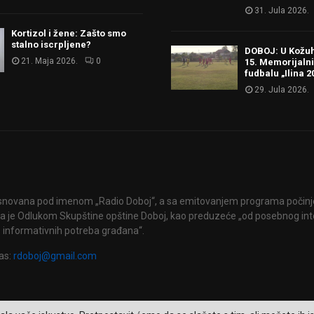
31. Jula 2026.
Kortizol i žene: Zašto smo
stalno iscrpljene?
DOBOJ: U Kožu
21. Maja 2026.
0
15. Memorijalni
fudbalu „Ilina 2
29. Jula 2026.
snovana pod imenom „Radio Doboj“, a sa emitovanjem programa počinje 
 je Odlukom Skupštine opštine Doboj, kao preduzeće „od posebnog int
 informativnih potreba građana“.
as:
rdoboj@gmail.com