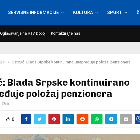
SERVISNE INFORMACIJE
KULTURA
SPORT
Ž
Oglašavanje na RTV Doboj
Kontaktirajte nas
STI
Ostojić: Blada Srpske kontinuirano unapređuje položaj penzionera
ć: Blada Srpske kontinuirano
eđuje položaj penzionera
0
0