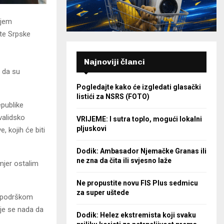
ljem
ite Srpske
Najnoviji članci
 da su
Pogledajte kako će izgledati glasački
listići za NSRS (FOTO)
epublike
validsko
VRIJEME: I sutra toplo, mogući lokalni
pljuskovi
, kojih će biti
Dodik: Ambasador Njemačke Granas ili
ne zna da čita ili svjesno laže
mjer ostalim
Ne propustite novu FIS Plus sedmicu
za super uštede
e podrškom
oje se nada da
Dodik: Helez ekstremista koji svaku