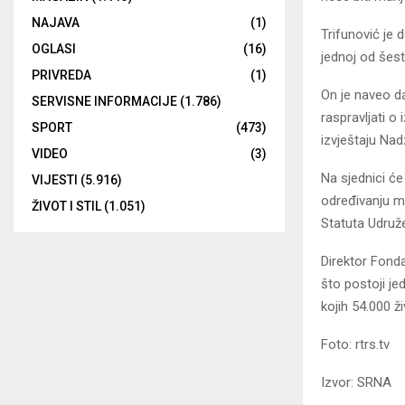
NAJAVA
(1)
Trifunović je
OGLASI
(16)
jednoj od šest
PRIVREDA
(1)
On je naveo d
SERVISNE INFORMACIJE
(1.786)
raspravljati o
SPORT
(473)
izvještaju Nad
VIDEO
(3)
Na sjednici će
VIJESTI
(5.916)
određivanju m
ŽIVOT I STIL
(1.051)
Statuta Udruže
Direktor Fond
što postoji je
kojih 54.000 ži
Foto: rtrs.tv
Izvor: SRNA