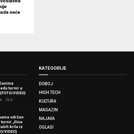
voslavna
ije
kada neće
KATEGORIJE
ačanima
DOBOJ
redu turnir u
HIGH TECH
 (FOTO/VIDEO)
6.
0
KULTURA
MAGAZIN
hama održan
NAJAVA
turnir „Ilina
aših krila iz
OGLASI
TO/VIDEO)