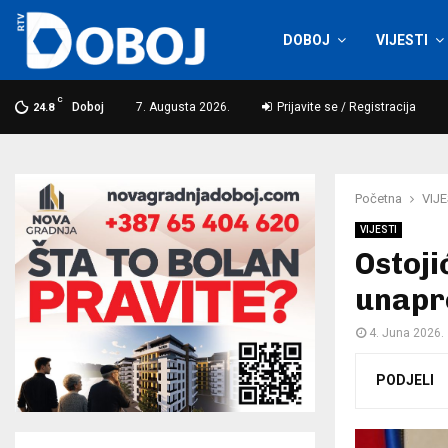
DOBOJ
VIJESTI
C
Doboj
7. Augusta 2026.
Prijavite se / Registracija
24.8
Početna
VIJE
VIJESTI
Ostoji
unapr
4. Juna 2026.
PODJELI