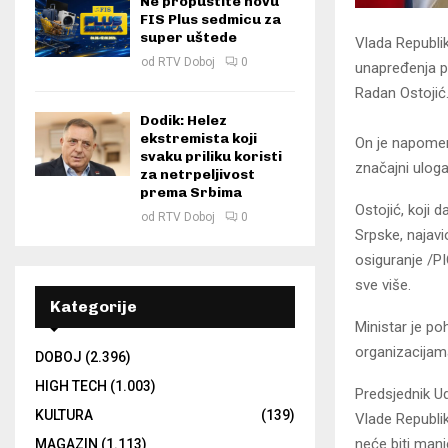
Ne propustite novu
FIS Plus sedmicu za
super uštede
Vlada Republi
od
RTV Doboj
0
unapređenja po
Radan Ostojić
Dodik: Helez
ekstremista koji
On je napomen
svaku priliku koristi
značajni ulog
za netrpeljivost
prema Srbima
Ostojić, koji 
od
RTV Doboj
0
Srpske, najavi
osiguranje /PI
sve više.
Kategorije
Ministar je po
organizacijama
DOBOJ
(2.396)
HIGH TECH
(1.003)
Predsjednik U
KULTURA
(139)
Vlade Republi
neće biti manj
MAGAZIN
(1.113)