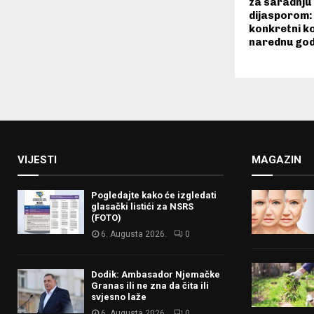
za saradnju
dijasporom:
konkretni ko
narednu god
VIJESTI
MAGAZIN
Pogledajte kako će izgledati
glasački listići za NSRS
(FOTO)
6. Augusta 2026.
0
Dodik: Ambasador Njemačke
Granas ili ne zna da čita ili
svjesno laže
6. Augusta 2026.
0