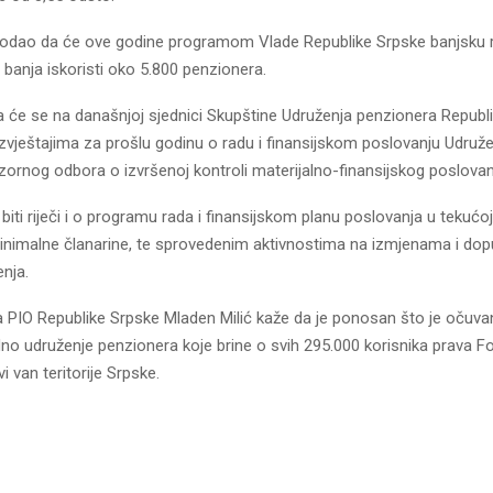
 dodao da će ove godine programom Vlade Republike Srpske banjsku re
 banja iskoristi oko 5.800 penzionera.
a će se na današnjoj sjednici Skupštine Udruženja penzionera Republ
 izvještajima za prošlu godinu o radu i finansijskom poslovanju Udruže
zornog odbora o izvršenoj kontroli materijalno-finansijskog poslovan
 biti riječi i o programu rada i finansijskom planu poslovanja u tekućoj
inimalne članarine, te sprovedenim aktivnostima na izmjenama i d
nja.
a PIO Republike Srpske Mladen Milić kaže da je ponosan što je očuvan
dno udruženje penzionera koje brine o svih 295.000 korisnika prava F
vi van teritorije Srpske.