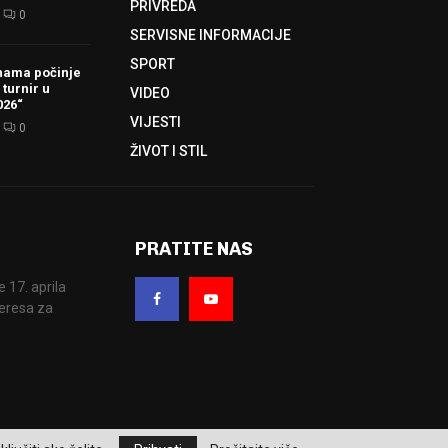
PRIVREDA
0
SERVISNE INFORMACIJE
SPORT
hama počinje
 turnir u
VIDEO
026“
VIJESTI
0
ŽIVOT I STIL
PRATITE NAS
17. aprila
eresa za