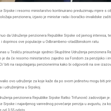
ke Srpske i resorno ministarstvo kontinuirano preduzimaju mjere s ci
ložaja penzionera, izjavio je ministar rada i boračko-invalidske zašt
.
uo da Udruženje penzionera Republike Srpske od javnog interesa, te
a i doprinos ove populacije u Odbrambeno-otadžbinskom ratu.
danas u Tesliću prisustvuje sjednici Skupštine Udruženja penzionera R
o je da će resorno ministarstvo zajedno sa Fondom za penzijsko i in
O/ biti na raspolaganju penzionerima kako bi odgovorili na sve izazove
hvalio ovo udruženje za koje kaže da po svom jedinstvu mogu biti pri
 i udruženjima u Srpskoj.
druženja penzionera Republike Srpske Ratko Trifunović zadovoljan j
ke Srpske i najavljenog vanrednog povećanje penzija u avgustu, za k
e od 3,55 odsto.