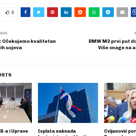
0
JAVA
: Očekujemo kvalitetan
BMW M2 prvi put do
ih usjeva
Više snage na as
OSTS
B-a i Uprave
Isplata naknada
Cvijanović por