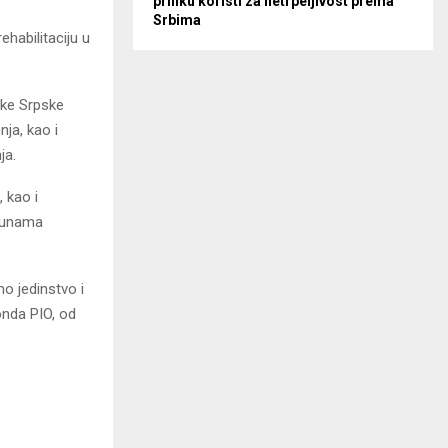
priliku koristi za netrpeljivost prema
Srbima
habilitaciju u
ike Srpske
nja, kao i
ja.
, kao i
opunama
o jedinstvo i
onda PIO, od