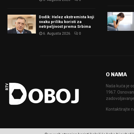
Dodik: Helez ekstremista koji
svaku priliku koristi za
netrpeljivost prema Srbima
6. Augusta 2026.
0
O NAMA
Naša kuća je o
1967. Osnovana
zadovoljavanje
Kontaktirajte n