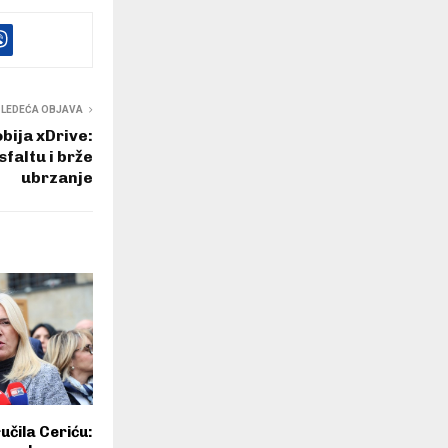
SLEDEĆA OBJAVA
bija xDrive:
faltu i brže
ubrzanje
učila Ceriću: