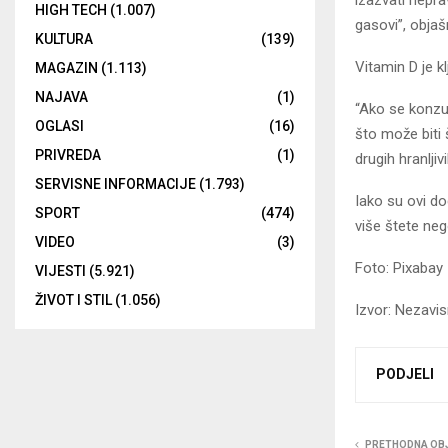
izazvati nepr
HIGH TECH
(1.007)
gasovi”, objaš
KULTURA
(139)
Vitamin D je k
MAGAZIN
(1.113)
NAJAVA
(1)
“Ako se konzum
OGLASI
(16)
što može biti
PRIVREDA
(1)
drugih hranlji
SERVISNE INFORMACIJE
(1.793)
Iako su ovi do
SPORT
(474)
više štete neg
VIDEO
(3)
Foto: Pixabay
VIJESTI
(5.921)
ŽIVOT I STIL
(1.056)
Izvor: Nezavi
PODJELI
PRETHODNA OB