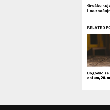
Greške koje
lica značaj
RELATED P
Dogodilo se 
datum, 29. 