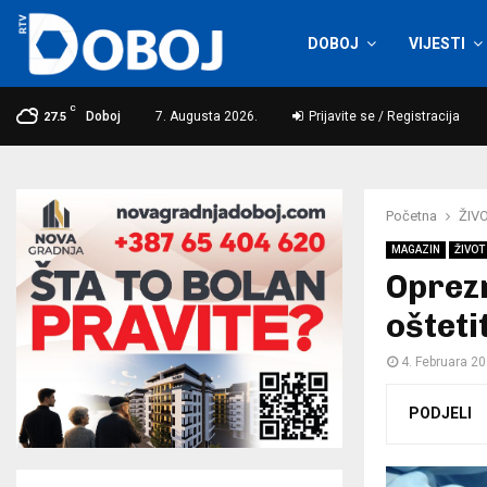
DOBOJ
VIJESTI
C
Doboj
7. Augusta 2026.
Prijavite se / Registracija
27.5
Početna
ŽIVO
MAGAZIN
ŽIVOT 
Oprez
oštetit
4. Februara 20
PODJELI