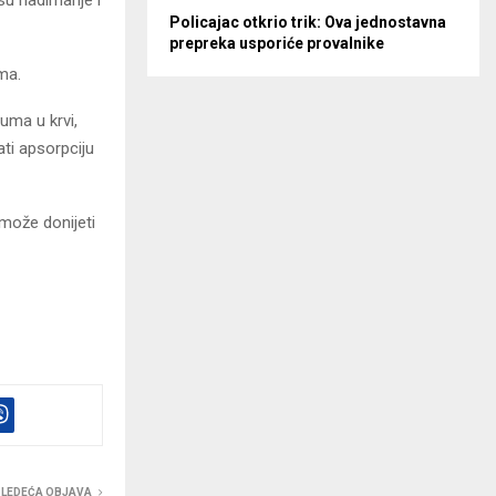
su nadimanje i
Policajac otkrio trik: Ova jednostavna
prepreka usporiće provalnike
ma.
a u ​​krvi,
ti apsorpciju
 može donijeti
SLEDEĆA OBJAVA