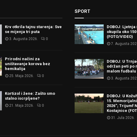
SPORT
Krv otkrila tajnu starenja: Sve
DOBOJ: Ljetnja 
se mijenja tri puta
okupila oko 150
(FOTO/VIDEO)
3. Augusta 2026.
0
7. Augusta 202
Prirodni načini za
DOBOJ: U Trnj
uništavanje korova bez
održan peti po 
hemikalija
malom fudbalu
25. Maja 2026.
0
3. Augusta 202
Kortizol i žene: Zašto smo
DOBOJ: U Kožu
stalno iscrpljene?
15. Memorijalni 
21. Maja 2026.
0
2026“; Trijumf N
Kostajnice (FO
31. Jula 2026.