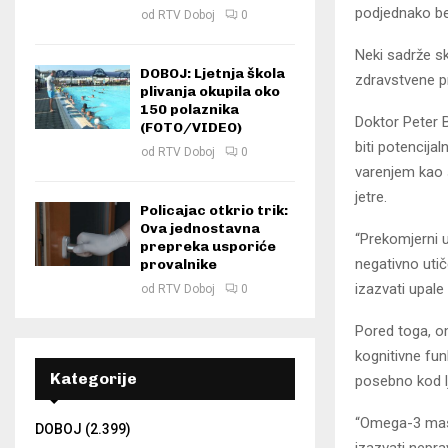
podjednako be
od
RTV Doboj
0
Neki sadrže sk
DOBOJ: Ljetnja škola
zdravstvene p
plivanja okupila oko
150 polaznika
Doktor Peter 
(FOTO/VIDEO)
biti potencij
od
RTV Doboj
0
varenjem kao 
jetre.
Policajac otkrio trik:
Ova jednostavna
“Prekomjerni 
prepreka usporiće
negativno utič
provalnike
izazvati upale
od
RTV Doboj
0
Pored toga, o
kognitivne fun
Kategorije
posebno kod lju
“Omega-3 masne
DOBOJ
(2.399)