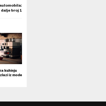
automobila:
 dalje broj 1
za kuhinju
izlazi iz mode