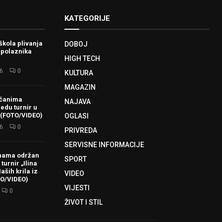
KATEGORIJE
škola plivanja
DOBOJ
 polaznika
HIGH TECH
6.
0
KULTURA
MAGAZIN
ačanima
NAJAVA
redu turnir u
 (FOTO/VIDEO)
OGLASI
6.
0
PRIVREDA
SERVISNE INFORMACIJE
hama održan
SPORT
turnir „Ilina
aših krila iz
VIDEO
TO/VIDEO)
VIJESTI
0
ŽIVOT I STIL