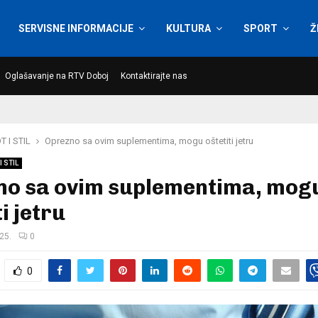
SERVISNE INFORMACIJE
KULTURA
SPORT
Ž
Oglašavanje na RTV Doboj
Kontaktirajte nas
T I STIL
Oprezno sa ovim suplementima, mogu oštetiti jetru
I STIL
no sa ovim suplementima, mog
i jetru
25.
0
0