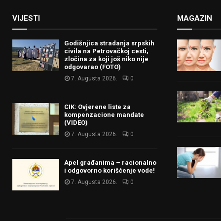
VIJESTI
MAGAZIN
Godišnjica stradanja srpskih
civila na Petrovačkoj cesti,
zločina za koji još niko nije
odgovarao (FOTO)
7. Augusta 2026.
0
CIK: Ovjerene liste za
kompenzacione mandate
(VIDEO)
7. Augusta 2026.
0
Apel građanima – racionalno
i odgovorno korišćenje vode!
7. Augusta 2026.
0