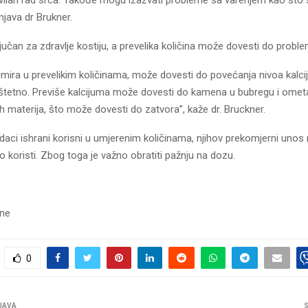
avilan rad srca. Takođe mogu izazvati probleme sa varenjem kao što 
njava dr Brukner.
ljučan za zdravlje kostiju, a prevelika količina može dovesti do proble
ira u prevelikim količinama, može dovesti do povećanja nivoa kalcijum
 štetno. Previše kalcijuma može dovesti do kamena u bubregu i ometa
vih materija, što može dovesti do zatvora”, kaže dr. Bruckner.
daci ishrani korisni u umjerenim količinama, njihov prekomjerni unos
o koristi. Zbog toga je važno obratiti pažnju na dozu.
sne
0
JAVA