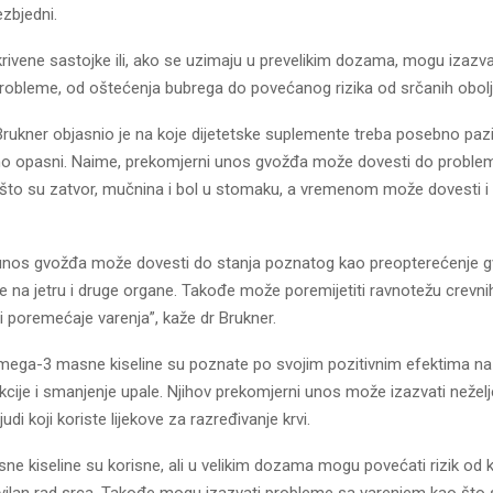
zbjedni.
rivene sastojke ili, ako se uzimaju u prevelikim dozama, mogu izazvat
robleme, od oštećenja bubrega do povećanog rizika od srčanih obolj
Brukner objasnio je na koje dijetetske suplemente treba posebno pazi
alno opasni. Naime, prekomjerni unos gvožđa može dovesti do proble
što su zatvor, mučnina i bol u stomaku, a vremenom može dovesti i
unos gvožđa može dovesti do stanja poznatog kao preopterećenje 
e na jetru i druge organe. Takođe može poremijetiti ravnotežu crevnih 
 i poremećaje varenja”, kaže dr Brukner.
mega-3 masne kiseline su poznate po svojim pozitivnim efektima na 
kcije i smanjenje upale. Njihov prekomjerni unos može izazvati neželj
di koji koriste lijekove za razređivanje krvi.
 kiseline su korisne, ali u velikim dozama mogu povećati rizik od k