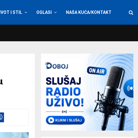
IVOT I STIL
OGLASI
NAŠA KUĆA/KONTAKT
u