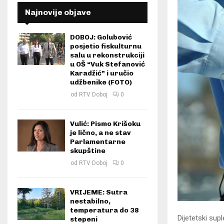
Najnovije objave
DOBOJ: Golubović
posjetio fiskulturnu
salu u rekonstrukciji
u OŠ “Vuk Stefanović
Karadžić” i uručio
udžbenike (FOTO)
od
RTV Doboj
0
Vulić: Pismo Krišoku
je lično, a ne stav
Parlamentarne
skupštine
od
RTV Doboj
0
VRIJEME: Sutra
nestabilno,
temperatura do 38
Dijetetski sup
stepeni