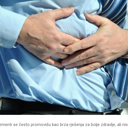
lementi se često promovišu kao brza rješenja za bolje zdravlje, ali nis