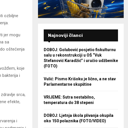
i ozbiljne
enja.
ti jer mogu
Najnoviji članci
ma sa
 do oštećenja
DOBOJ: Golubović posjetio fiskulturnu
salu u rekonstrukciji u OŠ “Vuk
Stefanović Karadžić” i uručio udžbenike
(FOTO)
gvožđem, koje
bakterija i
Vulić: Pismo Krišoku je lično, a ne stav
Parlamentarne skupštine
zdravlje srca,
VRIJEME: Sutra nestabilno,
ene efekte,
temperatura do 38 stepeni
DOBOJ: Ljetnja škola plivanja okupila
rvarenja i
oko 150 polaznika (FOTO/VIDEO)