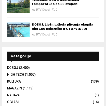
temperatura do 38 stepeni
od
RTV Doboj
0
DOBOJ: Ljetnja škola plivanja okupila
oko 150 polaznika (FOTO/VIDEO)
od
RTV Doboj
0
Kategorije
DOBOJ
(2.400)
HIGH TECH
(1.007)
KULTURA
(139)
MAGAZIN
(1.113)
NAJAVA
(1)
OGLASI
(16)