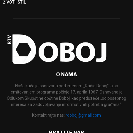
ŽIVOT I STIL
O NAMA
Naša kuća je osnovana pod imenom „Radio Doboj“, a sa
emitovanjem programa počinje 17. aprila 1967. Osnovana je
Odlukom Skupštine opštine Doboj, kao preduzeće „od posebnog
interesa za zadovoljavanje informativnih potreba građana“.
Kontaktirajte nas:
rdoboj@gmail.com
PRATITE NAS