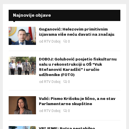
Najnovije objave
Goganović: Helezovim primitivnim
izjavama više neću davati na značaju
od
RTV Doboj
0
DOBOJ: Golubović posjetio fiskulturnu
salu u rekonstrukciji u OŠ “Vuk
Stefanović Karadžić” i uručio
udžbenike (FOTO)
od
RTV Doboj
0
Vulić: Pismo Krišoku je lično, a ne stav
Parlamentarne skupštine
od
RTV Doboj
0
VRIJEME: Sutra nestabilno,