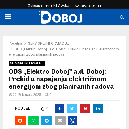
Oglašavanje na RTV Doboj
Kontaktirajte nas
PRIMARY
MENU
Početna
SERVISNE INFORMACIJE
ODS „Elektro Doboj” a.d. Doboj: Prekid u napajanju električnom
energijom zbog planiranih radova
SERVISNE INFORMACIJE
ODS „Elektro Doboj” a.d. Doboj:
Prekid u napajanju električnom
energijom zbog planiranih radova
20. Februara 2025.
0
PODJELI
0