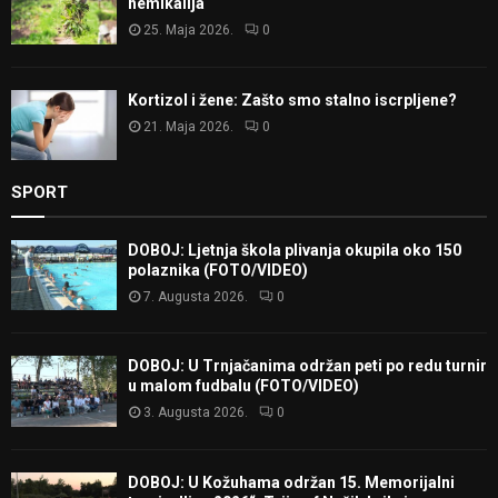
hemikalija
25. Maja 2026.
0
Kortizol i žene: Zašto smo stalno iscrpljene?
21. Maja 2026.
0
SPORT
DOBOJ: Ljetnja škola plivanja okupila oko 150
polaznika (FOTO/VIDEO)
7. Augusta 2026.
0
DOBOJ: U Trnjačanima održan peti po redu turnir
u malom fudbalu (FOTO/VIDEO)
3. Augusta 2026.
0
DOBOJ: U Kožuhama održan 15. Memorijalni