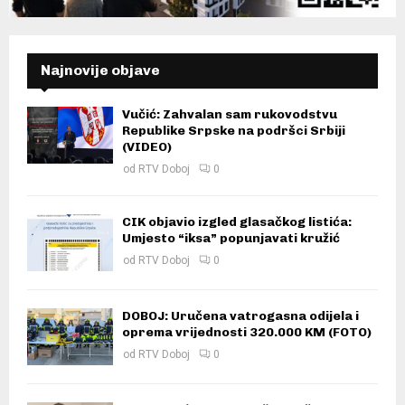
Najnovije objave
Vučić: Zahvalan sam rukovodstvu
Republike Srpske na podršci Srbiji
(VIDEO)
od
RTV Doboj
0
CIK objavio izgled glasačkog listića:
Umjesto “iksa” popunjavati kružić
od
RTV Doboj
0
DOBOJ: Uručena vatrogasna odijela i
oprema vrijednosti 320.000 KM (FOTO)
od
RTV Doboj
0