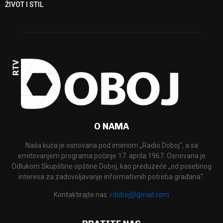
ŽIVOT I STIL
O NAMA
Naša kuća je osnovana pod imenom „Radio Doboj“, a sa
emitovanjem programa počinje 17. aprila 1967. Osnovana je
Odlukom Skupštine opštine Doboj, kao preduzeće „od posebnog
interesa za zadovoljavanje informativnih potreba građana“.
Kontaktirajte nas:
rdoboj@gmail.com