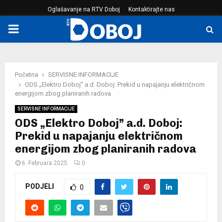
Oglašavanje na RTV Doboj
Kontaktirajte nas
PRIMARY
MENU
Početna
SERVISNE INFORMACIJE
ODS „Elektro Doboj” a.d. Doboj: Prekid u napajanju električnom
energijom zbog planiranih radova
SERVISNE INFORMACIJE
ODS „Elektro Doboj” a.d. Doboj:
Prekid u napajanju električnom
energijom zbog planiranih radova
6. Februara 2025.
0
PODJELI
0