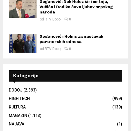
Goganović: Dok Helez širi mržnju,
Vučića i Dodika čuva ljubav srpskog
naroda
od
RTV Doboj
0
Goganović i Holms za nastavak
partnerskih odnosa
od
RTV Doboj
0
Kategorije
DOBOJ
(2.393)
HIGH TECH
(999)
KULTURA
(139)
MAGAZIN
(1.113)
NAJAVA
(1)