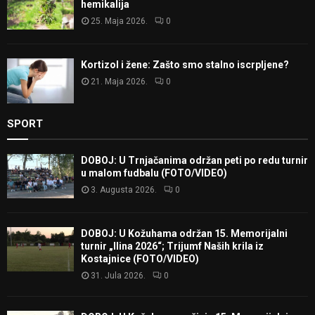
hemikalija
25. Maja 2026.
0
Kortizol i žene: Zašto smo stalno iscrpljene?
21. Maja 2026.
0
SPORT
DOBOJ: U Trnjačanima održan peti po redu turnir
u malom fudbalu (FOTO/VIDEO)
3. Augusta 2026.
0
DOBOJ: U Kožuhama održan 15. Memorijalni
turnir „Ilina 2026“; Trijumf Naših krila iz
Kostajnice (FOTO/VIDEO)
31. Jula 2026.
0