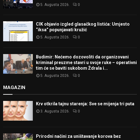
5. Augusta 2026.
0
CIK objavio izgled glasačkog listića: Umjesto
“iksa” popunjavati kružić
5. Augusta 2026.
0
Budimir: Nećemo dozovoliti da organizovani
kriminal preuzme stavri u svoje ruke – operativni
tim će se baviti sukobom Ždrala i...
5. Augusta 2026.
0
MAGAZIN
Krv otkrila tajnu starenja: Sve se mijenja tri puta
3. Augusta 2026.
0
Prirodni načini za uništavanje korova bez