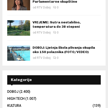
Parlamentarne skupštine
od
RTV Doboj
0
VRIJEME: Sutra nestabilno,
temperatura do 38 stepeni
od
RTV Doboj
0
DOBOJ: Ljetnja škola plivanja okupila
oko 150 polaznika (FOTO/VIDEO)
od
RTV Doboj
0
Kategorije
DOBOJ
(2.400)
HIGH TECH
(1.007)
KULTURA
(139)