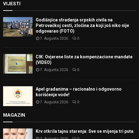
VIJESTI
Godišnjica stradanja srpskih civila na
Petrovačkoj cesti, zločina za koji još niko nije
odgovarao (FOTO)
7. Augusta 2026.
0
CIK: Ovjerene liste za kompenzacione mandate
(VIDEO)
7. Augusta 2026.
0
Apel građanima – racionalno i odgovorno
korišćenje vode!
7. Augusta 2026.
0
MAGAZIN
Krv otkrila tajnu starenja: Sve se mijenja tri puta
3. Augusta 2026.
0