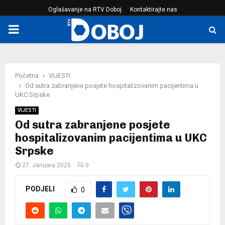
Oglašavanje na RTV Doboj
Kontaktirajte nas
PRIMARY
MENU
Početna
VIJESTI
Od sutra zabranjene posjete hospitalizovanim pacijentima u
UKC Srpske
VIJESTI
Od sutra zabranjene posjete
hospitalizovanim pacijentima u UKC
Srpske
27. Januara 2025.
0
PODJELI
0