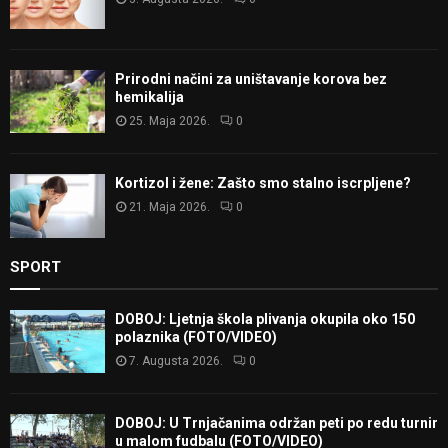
Prirodni načini za uništavanje korova bez
hemikalija
25. Maja 2026.
0
Kortizol i žene: Zašto smo stalno iscrpljene?
21. Maja 2026.
0
SPORT
DOBOJ: Ljetnja škola plivanja okupila oko 150
polaznika (FOTO/VIDEO)
7. Augusta 2026.
0
DOBOJ: U Trnjačanima održan peti po redu turnir
u malom fudbalu (FOTO/VIDEO)