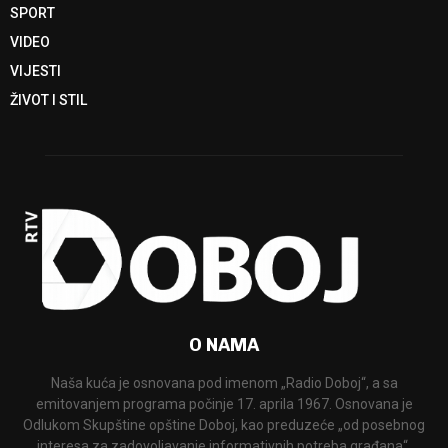
SPORT
VIDEO
VIJESTI
ŽIVOT I STIL
O NAMA
Naša kuća je osnovana pod imenom „Radio Doboj“, a sa
emitovanjem programa počinje 17. aprila 1967. Osnovana je
Odlukom Skupštine opštine Doboj, kao preduzeće „od posebnog
interesa za zadovoljavanje informativnih potreba građana“.