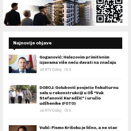
Najnovije objave
Goganović: Helezovim primitivnim
izjavama više neću davati na značaju
od
RTV Doboj
0
DOBOJ: Golubović posjetio fiskulturnu
salu u rekonstrukciji u OŠ “Vuk
Stefanović Karadžić” i uručio
udžbenike (FOTO)
od
RTV Doboj
0
Vulić: Pismo Krišoku je lično, a ne stav