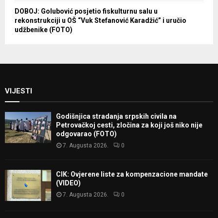
DOBOJ: Golubović posjetio fiskulturnu salu u
rekonstrukciji u OŠ “Vuk Stefanović Karadžić” i uručio
udžbenike (FOTO)
VIJESTI
Godišnjica stradanja srpskih civila na
Petrovačkoj cesti, zločina za koji još niko nije
odgovarao (FOTO)
7. Augusta 2026.
0
CIK: Ovjerene liste za kompenzacione mandate
(VIDEO)
7. Augusta 2026.
0