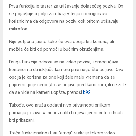
Prva funkcija je taster za utišavanje dolazećeg poziva. On
se pojavljuje u polju za obavještenja i omogućava
korisnicima da odgovore na poziv, dok pritom utišavaju
mikrofon.
Nije potpuno jasno kako će ova opcija biti korisna, ali
možda će biti od pomoći u bučnim okruženjima.
Druga funkcija odnosi se na video pozive, i omogućava
korisnicima da isključe kameru prije nego što se jave. Ova
opcija je korisna za one koji žele malo vremena da se
pripreme prije nego što se pojave pred kamerom, ili ne žele
da se vide na kameri uopšte, prenosi
b92
.
Takođe, ovo pruža dodatni nivo privatnosti prilikom
primanja poziva sa nepoznatih brojeva, jer nećete odmah
biti prikazani.
Treća funkcionalnost su “emoji” reakcije tokom video