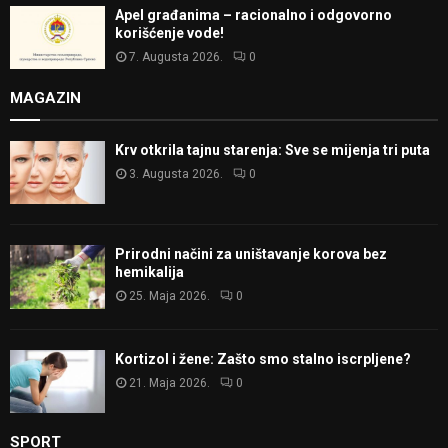
Apel građanima – racionalno i odgovorno
korišćenje vode!
7. Augusta 2026.
0
MAGAZIN
Krv otkrila tajnu starenja: Sve se mijenja tri puta
3. Augusta 2026.
0
Prirodni načini za uništavanje korova bez
hemikalija
25. Maja 2026.
0
Kortizol i žene: Zašto smo stalno iscrpljene?
21. Maja 2026.
0
SPORT