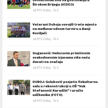
ovosezonski bod na gostovanju u
Širokom Brijegu (VIDEO)
od
RTV Doboj
0
Veterani Doboja osvojili treće mjesto
na međunarodnom turniru u Banji
Koviljači
od
RTV Doboj
0
Goganović: Helezovim primitivnim
svakodnevnim izjavama više neću
davati na značaju
od
RTV Doboj
0
DOBOJ: Golubović posjetio fiskulturnu
salu u rekonstrukciji u OŠ “Vuk
Stefanović Karadžić” i uručio
udžbenike (FOTO)
od
RTV Doboj
0