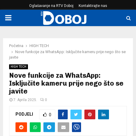
Oglašavanje na RTV Doboj
Kontaktirajte nas
PRIMARY
MENU
Početna
HIGH TECH
Nove funkcije za WhatsApp: Isključite kameru prije nego što se
javite
HIGH TECH
Nove funkcije za WhatsApp:
Isključite kameru prije nego što se
javite
7. Aprila 2025.
0
PODJELI
0