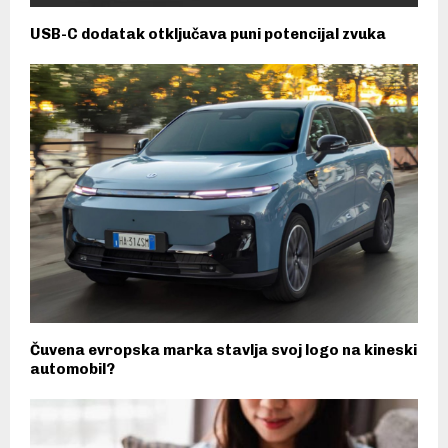
USB-C dodatak otključava puni potencijal zvuka
Čuvena evropska marka stavlja svoj logo na kineski
automobil?