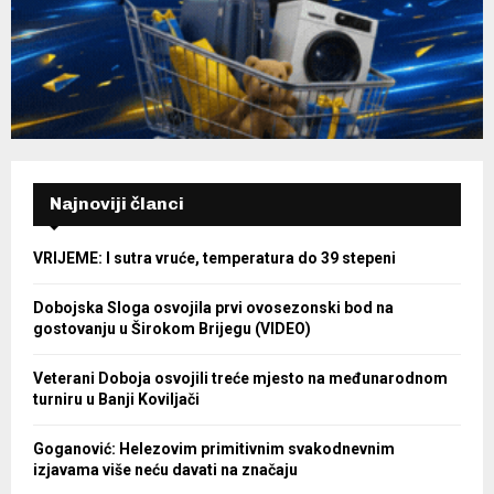
Najnoviji članci
VRIJEME: I sutra vruće, temperatura do 39 stepeni
Dobojska Sloga osvojila prvi ovosezonski bod na
gostovanju u Širokom Brijegu (VIDEO)
Veterani Doboja osvojili treće mjesto na međunarodnom
turniru u Banji Koviljači
Goganović: Helezovim primitivnim svakodnevnim
izjavama više neću davati na značaju