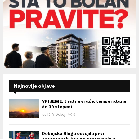
Najnovije objave
VRIJEME: I sutra vruće, temperatura
do 39 stepeni
od
RTV Doboj
0
Dobojska Sloga osvojila prvi