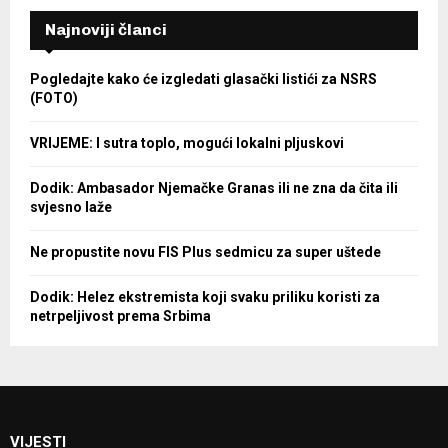
Najnoviji članci
Pogledajte kako će izgledati glasački listići za NSRS
(FOTO)
VRIJEME: I sutra toplo, mogući lokalni pljuskovi
Dodik: Ambasador Njemačke Granas ili ne zna da čita ili
svjesno laže
Ne propustite novu FIS Plus sedmicu za super uštede
Dodik: Helez ekstremista koji svaku priliku koristi za
netrpeljivost prema Srbima
VIJESTI