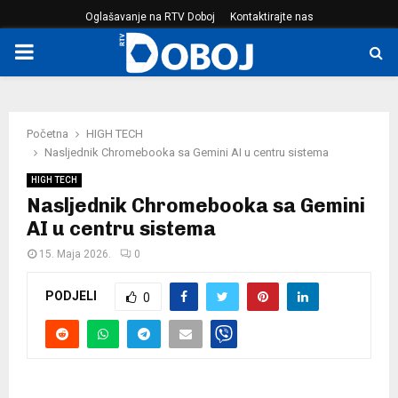
Oglašavanje na RTV Doboj
Kontaktirajte nas
PRIMARY
MENU
Početna
HIGH TECH
Nasljednik Chromebooka sa Gemini AI u centru sistema
HIGH TECH
Nasljednik Chromebooka sa Gemini
AI u centru sistema
15. Maja 2026.
0
PODJELI
0