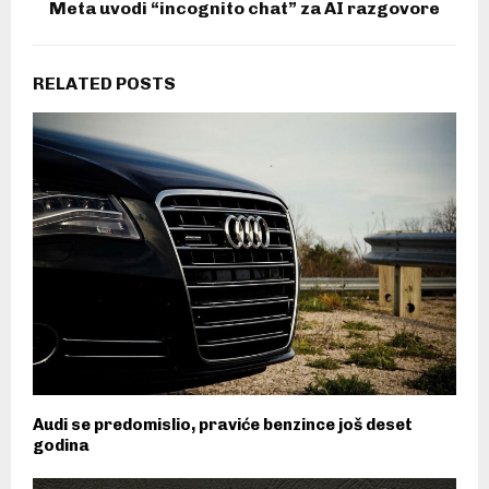
Meta uvodi “incognito chat” za AI razgovore
RELATED POSTS
Audi se predomislio, praviće benzince još deset
godina