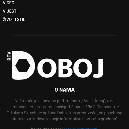
VIDEO
VIJESTI
ŽIVOT I STIL
O NAMA
Naša kuća je osnovana pod imenom „Radio Doboj“, a sa
emitovanjem programa počinje 17. aprila 1967. Osnovana je
Odlukom Skupštine opštine Doboj, kao preduzeće „od posebnog
interesa za zadovoljavanje informativnih potreba građana“.