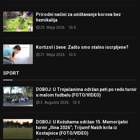
Prirodni načini za uništavanje korova bez
hemikalija
25. Maja 2026.
0
Kortizol i žene: Zašto smo stalno iscrpljene?
21. Maja 2026.
0
SPORT
DOBOJ: U Trnjačanima održan peti po redu turnir
u malom fudbalu (FOTO/VIDEO)
3. Augusta 2026.
0
DOBOJ: U Kožuhama održan 15. Memorijalni
turnir „Ilina 2026“; Trijumf Naših krila iz
Kostajnice (FOTO/VIDEO)