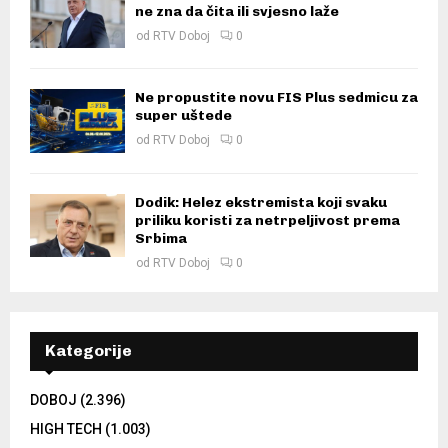
ne zna da čita ili svjesno laže
od
RTV Doboj
0
Ne propustite novu FIS Plus sedmicu za
super uštede
od
RTV Doboj
0
Dodik: Helez ekstremista koji svaku
priliku koristi za netrpeljivost prema
Srbima
od
RTV Doboj
0
Kategorije
DOBOJ
(2.396)
HIGH TECH
(1.003)