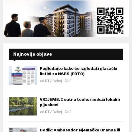
Najnovije objave
Pogledajte kako će izgledati glasački
listići za NSRS (FOTO)
od
RTV Doboj
0
VRIJEME: I sutra toplo, mogući lokalni
pljuskovi
od
RTV Doboj
0
Dodik: Ambasador Njemačke Granas ili