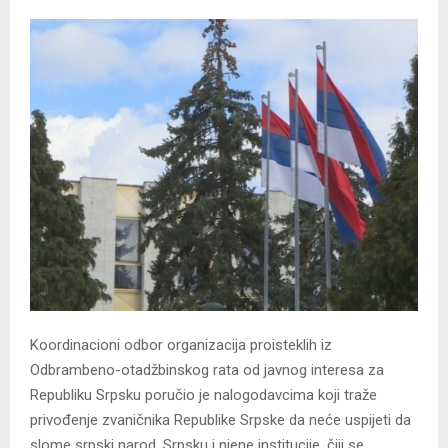
Koordinacioni odbor organizacija proisteklih iz
Odbrambeno-otadžbinskog rata od javnog interesa za
Republiku Srpsku poručio je nalogodavcima koji traže
privođenje zvaničnika Republike Srpske da neće uspijeti da
slome srpski narod, Srpsku i njene institucije, čiji se