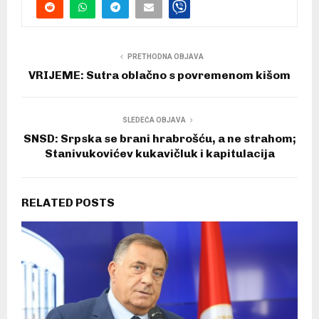
PRETHODNA OBJAVA
VRIJEME: Sutra oblačno s povremenom kišom
SLEDEĆA OBJAVA
SNSD: Srpska se brani hrabrošću, a ne strahom;
Stanivukovićev kukavičluk i kapitulacija
RELATED POSTS