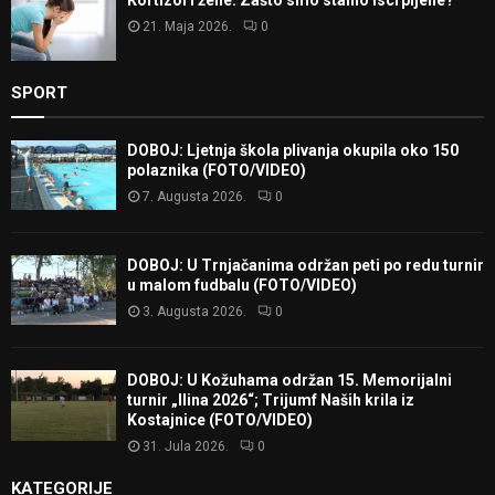
Kortizol i žene: Zašto smo stalno iscrpljene?
21. Maja 2026.
0
SPORT
DOBOJ: Ljetnja škola plivanja okupila oko 150
polaznika (FOTO/VIDEO)
7. Augusta 2026.
0
DOBOJ: U Trnjačanima održan peti po redu turnir
u malom fudbalu (FOTO/VIDEO)
3. Augusta 2026.
0
DOBOJ: U Kožuhama održan 15. Memorijalni
turnir „Ilina 2026“; Trijumf Naših krila iz
Kostajnice (FOTO/VIDEO)
31. Jula 2026.
0
KATEGORIJE