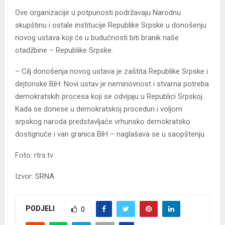
Ove organizacije u potpunosti podržavaju Narodnu
skupštinu i ostale institucije Republike Srpske u donošenju
novog ustava koji će u budućnosti biti branik naše
otadžbine – Republike Srpske.
– Cilj donošenja novog ustava je zaštita Republike Srpske i
dejtonske BiH. Novi ustav je neminovnost i stvarna potreba
demokratskih procesa koji se odvijaju u Republici Srpskoj.
Kada se donese u demokratskoj proceduri i voljom
srpskog naroda predstavljaće vrhunsko demokratsko
dostignuće i van granica BiH – naglašava se u saopštenju.
Foto: rtrs.tv
Izvor: SRNA
PODJELI
0