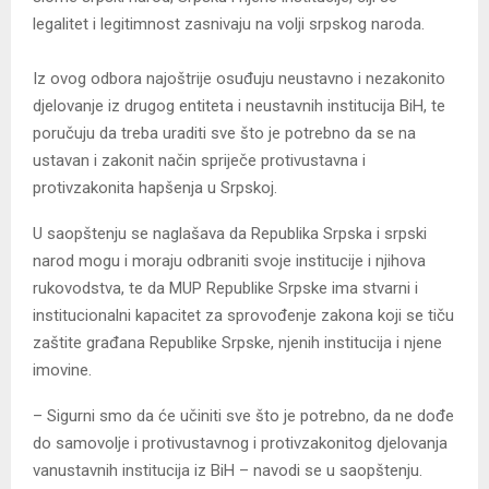
legalitet i legitimnost zasnivaju na volji srpskog naroda.
Iz ovog odbora najoštrije osuđuju neustavno i nezakonito
djelovanje iz drugog entiteta i neustavnih institucija BiH, te
poručuju da treba uraditi sve što je potrebno da se na
ustavan i zakonit način spriječe protivustavna i
protivzakonita hapšenja u Srpskoj.
U saopštenju se naglašava da Republika Srpska i srpski
narod mogu i moraju odbraniti svoje institucije i njihova
rukovodstva, te da MUP Republike Srpske ima stvarni i
institucionalni kapacitet za sprovođenje zakona koji se tiču
zaštite građana Republike Srpske, njenih institucija i njene
imovine.
– Sigurni smo da će učiniti sve što je potrebno, da ne dođe
do samovolje i protivustavnog i protivzakonitog djelovanja
vanustavnih institucija iz BiH – navodi se u saopštenju.