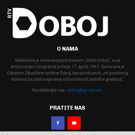
O NAMA
Naša kuća je osnovana pod imenom „Radio Doboj“, a sa
emitovanjem programa počinje 17. aprila 1967. Osnovana je
Odlukom Skupštine opštine Doboj, kao preduzeće „od posebnog
interesa za zadovoljavanje informativnih potreba građana“.
Kontaktirajte nas:
rdoboj@gmail.com
PRATITE NAS