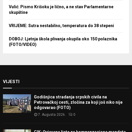
Vulić: Pismo Krišoku je lično, a ne stav Parlamentarne
skupštine
VRIJEME: Sutra nestabilno, temperatura do 38 stepeni
DOBOJ: Ljetnja škola plivanja okupila oko 150 polaznika
(FOTO/VIDEO)
VIJESTI
Godišnjica stradanja srpskih civila na
Petrovačkoj cesti, zločina za koji još niko nije
odgovarao (FOTO)
7. Augusta 2026.
0
CIK: Ovjerene liste za kompenzacione mandate