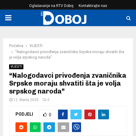
Oglašavanje na RTV Doboj
Kontaktirajte nas
PRIMARY
MENU
Početna
VIJESTI
“Nalogodavci privođenja zvaničnika Srpske moraju shvatiti šta
je volja srpskog naroda”
VIJESTI
“Nalogodavci privođenja zvaničnika
Srpske moraju shvatiti šta je volja
srpskog naroda”
12. Marta 2025.
0
PODJELI
0