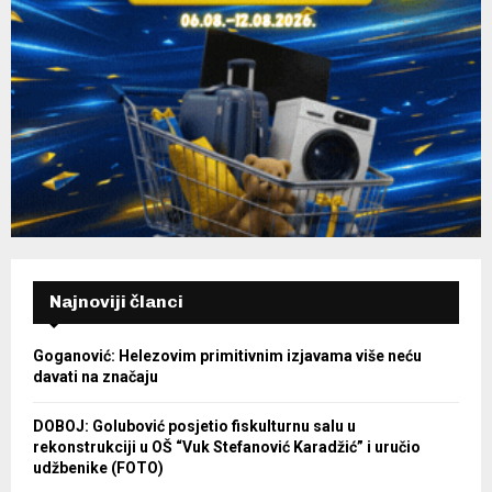
Najnoviji članci
Goganović: Helezovim primitivnim izjavama više neću
davati na značaju
DOBOJ: Golubović posjetio fiskulturnu salu u
rekonstrukciji u OŠ “Vuk Stefanović Karadžić” i uručio
udžbenike (FOTO)