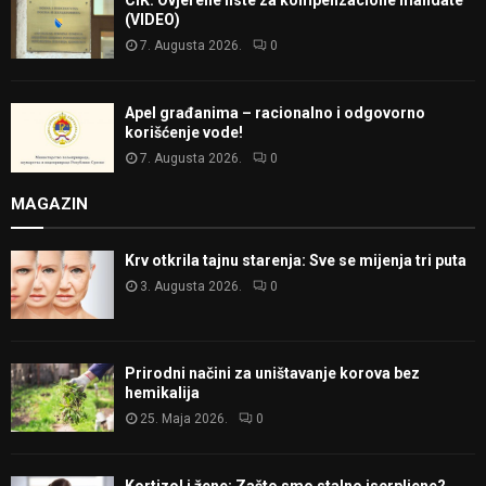
(VIDEO)
7. Augusta 2026.
0
Apel građanima – racionalno i odgovorno
korišćenje vode!
7. Augusta 2026.
0
MAGAZIN
Krv otkrila tajnu starenja: Sve se mijenja tri puta
3. Augusta 2026.
0
Prirodni načini za uništavanje korova bez
hemikalija
25. Maja 2026.
0