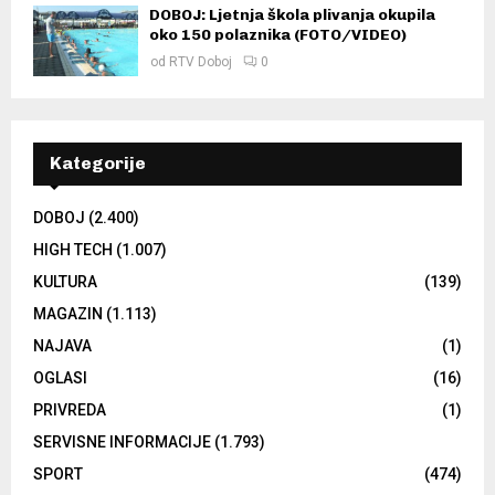
DOBOJ: Ljetnja škola plivanja okupila
oko 150 polaznika (FOTO/VIDEO)
od
RTV Doboj
0
Kategorije
DOBOJ
(2.400)
HIGH TECH
(1.007)
KULTURA
(139)
MAGAZIN
(1.113)
NAJAVA
(1)
OGLASI
(16)
PRIVREDA
(1)
SERVISNE INFORMACIJE
(1.793)
SPORT
(474)