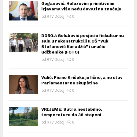
Goganović: Helezovim primitivnim
izjavama više neću davati na značaju
od
RTV Doboj
0
DOBOJ: Golubović posjetio fiskulturnu
salu u rekonstrukciji u OŠ “Vuk
Stefanović Karadžić” i uručio
udžbenike (FOTO)
od
RTV Doboj
0
Vulić: Pismo Krišoku je lično, a ne stav
Parlamentarne skupštine
od
RTV Doboj
0
VRIJEME: Sutra nestabilno,
temperatura do 38 stepeni
od
RTV Doboj
0