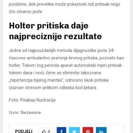
povišene, dok prevelika može pokazivati niži pritisak nego
što stvarno jeste.
Holter pritiska daje
najpreciznije rezultate
Jedna od najpouzdanijih metoda dijagnostike jeste 24-
časovno ambulantno praćenje krvnog pritiska, poznato kao
holter. Tokom tog perioda aparat automatski mjeri pritisak
tokom dana i noći, čime se eliminiše takozvana
„hipertenzija bijelog mantila“, odnosno skok pritiska
izazvan stresom prilikom odlaska kod ljekara.
Foto: Pixabay/Ilustracija
Izvor: Nezavisne
PODJELI
0