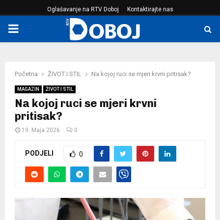
Oglašavanje na RTV Doboj
Kontaktirajte nas
PRIMARY
MENU
Početna
ŽIVOT I STIL
Na kojoj ruci se mjeri krvni pritisak?
MAGAZIN
ŽIVOT I STIL
Na kojoj ruci se mjeri krvni
pritisak?
19. Maja 2026.
0
PODJELI
0