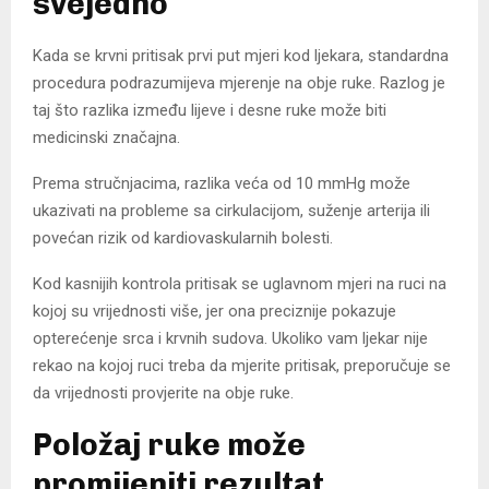
svejedno
Kada se krvni pritisak prvi put mjeri kod ljekara, standardna
procedura podrazumijeva mjerenje na obje ruke. Razlog je
taj što razlika između lijeve i desne ruke može biti
medicinski značajna.
Prema stručnjacima, razlika veća od 10 mmHg može
ukazivati na probleme sa cirkulacijom, suženje arterija ili
povećan rizik od kardiovaskularnih bolesti.
Kod kasnijih kontrola pritisak se uglavnom mjeri na ruci na
kojoj su vrijednosti više, jer ona preciznije pokazuje
opterećenje srca i krvnih sudova. Ukoliko vam ljekar nije
rekao na kojoj ruci treba da mjerite pritisak, preporučuje se
da vrijednosti provjerite na obje ruke.
Položaj ruke može
promijeniti rezultat