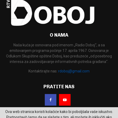
O NAMA
Naša kuća je osnovana pod imenom „Radio Doboj“, a sa
emitovanjem programa počinje 17. aprila 1967. Osnovana je
Odlukom Skupštine opštine Doboj, kao preduzeće „od posebnog
interesa za zadovoljavanje informativnih potreba građana“.
Kontaktirajte nas:
rdoboj@gmail.com
PRATITE NAS
Ova web stranica koristi kolačiće kako bi poboljšala vaše iskustvo.
Pretpostavit ćemo da se slažete s tim, ali možete ih isključiti ako