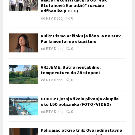
salu u rekonstrukciji u OŠ “Vuk
Stefanović Karadžić” i uručio
udžbenike (FOTO)
od
RTV Doboj
0
Vulić: Pismo Krišoku je lično, a ne stav
Parlamentarne skupštine
od
RTV Doboj
0
VRIJEME: Sutra nestabilno,
temperatura do 38 stepeni
od
RTV Doboj
0
DOBOJ: Ljetnja škola plivanja okupila
oko 150 polaznika (FOTO/VIDEO)
od
RTV Doboj
0
Policajac otkrio trik: Ova jednostavna