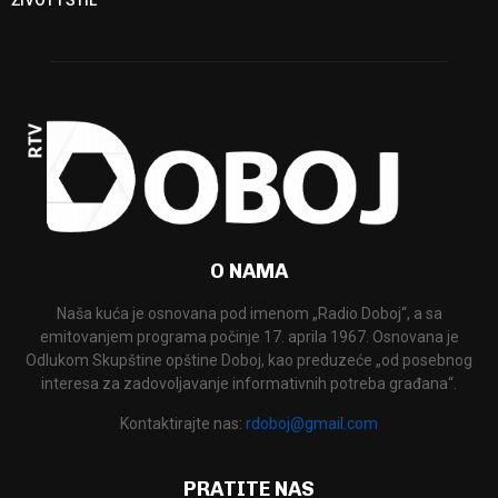
O NAMA
Naša kuća je osnovana pod imenom „Radio Doboj“, a sa
emitovanjem programa počinje 17. aprila 1967. Osnovana je
Odlukom Skupštine opštine Doboj, kao preduzeće „od posebnog
interesa za zadovoljavanje informativnih potreba građana“.
Kontaktirajte nas:
rdoboj@gmail.com
PRATITE NAS