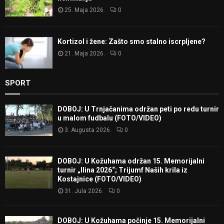
25. Maja 2026.
0
Kortizol i žene: Zašto smo stalno iscrpljene?
21. Maja 2026.
0
SPORT
DOBOJ: U Trnjačanima održan peti po redu turnir
u malom fudbalu (FOTO/VIDEO)
3. Augusta 2026.
0
DOBOJ: U Kožuhama održan 15. Memorijalni
turnir „Ilina 2026“; Trijumf Naših krila iz
Kostajnice (FOTO/VIDEO)
31. Jula 2026.
0
DOBOJ: U Kožuhama počinje 15. Memorijalni