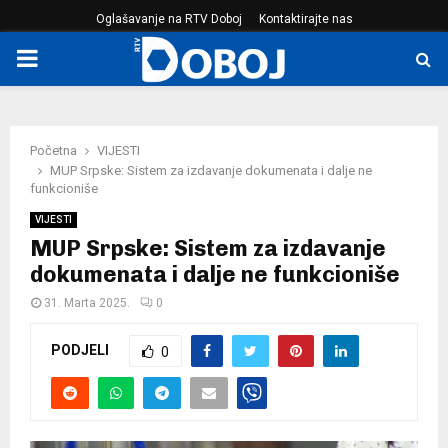
Oglašavanje na RTV Doboj
Kontaktirajte nas
PRIMARY
MENU
Početna
VIJESTI
MUP Srpske: Sistem za izdavanje dokumenata i dalje ne
funkcioniše
VIJESTI
MUP Srpske: Sistem za izdavanje
dokumenata i dalje ne funkcioniše
31. Marta 2025.
0
PODJELI
0