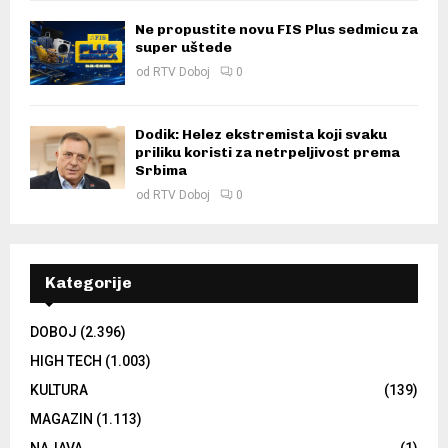
Ne propustite novu FIS Plus sedmicu za
super uštede
od
RTV Doboj
0
Dodik: Helez ekstremista koji svaku
priliku koristi za netrpeljivost prema
Srbima
od
RTV Doboj
0
Kategorije
DOBOJ
(2.396)
HIGH TECH
(1.003)
KULTURA
(139)
MAGAZIN
(1.113)
NAJAVA
(1)