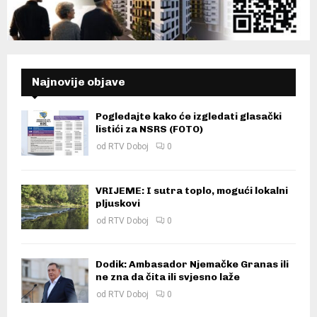
Najnovije objave
Pogledajte kako će izgledati glasački
listići za NSRS (FOTO)
od
RTV Doboj
0
VRIJEME: I sutra toplo, mogući lokalni
pljuskovi
od
RTV Doboj
0
Dodik: Ambasador Njemačke Granas ili
ne zna da čita ili svjesno laže
od
RTV Doboj
0