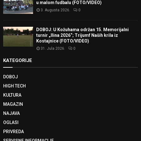
u malom fudbalu (FOTO/VIDEO)
3. Augusta 2026.
0
DOBOJ: U Kožuhama održan 15. Memorijalni
turnir „Ilina 2026“; Trijumf Naših krila iz
Kostajnice (FOTO/VIDEO)
31. Jula 2026.
0
KATEGORIJE
DOBOJ
HIGH TECH
KULTURA
MAGAZIN
NAJAVA
OGLASI
PRIVREDA
SERVISNE INFORMACIJE