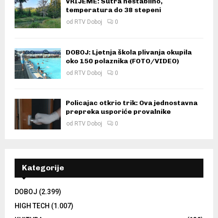
VRIJEME: Sutra nestabilno,
temperatura do 38 stepeni
od
RTV Doboj
0
DOBOJ: Ljetnja škola plivanja okupila
oko 150 polaznika (FOTO/VIDEO)
od
RTV Doboj
0
Policajac otkrio trik: Ova jednostavna
prepreka usporiće provalnike
od
RTV Doboj
0
Kategorije
DOBOJ
(2.399)
HIGH TECH
(1.007)