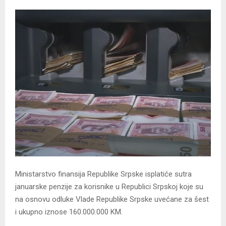
Ministarstvo finansija Republike Srpske isplatiće sutra
januarske penzije za korisnike u Republici Srpskoj koje su
na osnovu odluke Vlade Republike Srpske uvećane za šest
i ukupno iznose 160.000.000 KM.