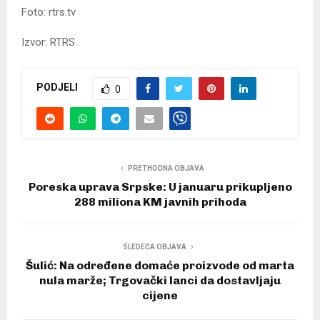
Foto: rtrs.tv
Izvor: RTRS
PODJELI
0
PRETHODNA OBJAVA
Poreska uprava Srpske: U januaru prikupljeno
288 miliona KM javnih prihoda
SLEDEĆA OBJAVA
Šulić: Na određene domaće proizvode od marta
nula marže; Trgovački lanci da dostavljaju
cijene