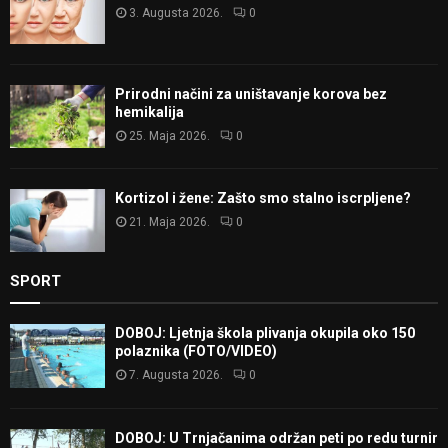
3. Augusta 2026.
0
Prirodni načini za uništavanje korova bez
hemikalija
25. Maja 2026.
0
Kortizol i žene: Zašto smo stalno iscrpljene?
21. Maja 2026.
0
SPORT
DOBOJ: Ljetnja škola plivanja okupila oko 150
polaznika (FOTO/VIDEO)
7. Augusta 2026.
0
DOBOJ: U Trnjačanima održan peti po redu turnir