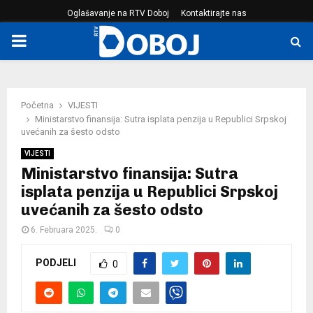
Oglašavanje na RTV Doboj
Kontaktirajte nas
PRIMARY
MENU
Početna
VIJESTI
Ministarstvo finansija: Sutra isplata penzija u Republici Srpskoj
uvećanih za šesto odsto
VIJESTI
Ministarstvo finansija: Sutra
isplata penzija u Republici Srpskoj
uvećanih za šesto odsto
6. Februara 2025.
0
PODJELI
0