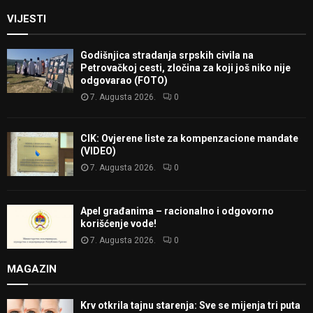
VIJESTI
Godišnjica stradanja srpskih civila na
Petrovačkoj cesti, zločina za koji još niko nije
odgovarao (FOTO)
7. Augusta 2026.
0
CIK: Ovjerene liste za kompenzacione mandate
(VIDEO)
7. Augusta 2026.
0
Apel građanima – racionalno i odgovorno
korišćenje vode!
7. Augusta 2026.
0
MAGAZIN
Krv otkrila tajnu starenja: Sve se mijenja tri puta