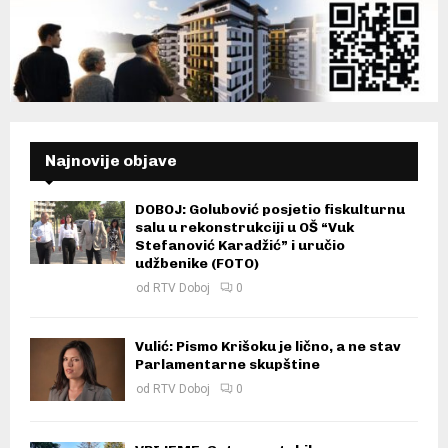
Najnovije objave
DOBOJ: Golubović posjetio fiskulturnu
salu u rekonstrukciji u OŠ “Vuk
Stefanović Karadžić” i uručio
udžbenike (FOTO)
od
RTV Doboj
0
Vulić: Pismo Krišoku je lično, a ne stav
Parlamentarne skupštine
od
RTV Doboj
0