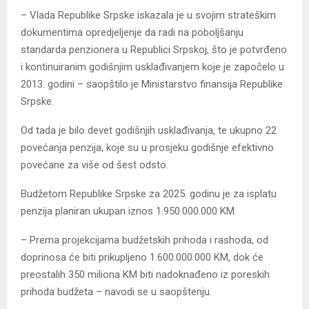
– Vlada Republike Srpske iskazala je u svojim strateškim
dokumentima opredjeljenje da radi na poboljšanju
standarda penzionera u Republici Srpskoj, što je potvrđeno
i kontinuiranim godišnjim usklađivanjem koje je započelo u
2013. godini – saopštilo je Ministarstvo finansija Republike
Srpske.
Od tada je bilo devet godišnjih usklađivanja, te ukupno 22
povećanja penzija, koje su u prosjeku godišnje efektivno
povećane za više od šest odsto.
Budžetom Republike Srpske za 2025. godinu je za isplatu
penzija planiran ukupan iznos 1.950.000.000 KM.
– Prema projekcijama budžetskih prihoda i rashoda, od
doprinosa će biti prikupljeno 1.600.000.000 KM, dok će
preostalih 350 miliona KM biti nadoknađeno iz poreskih
prihoda budžeta – navodi se u saopštenju.