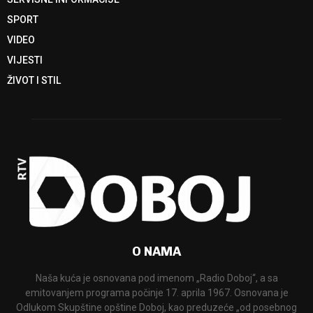
SPORT
VIDEO
VIJESTI
ŽIVOT I STIL
O NAMA
Naša kuća je osnovana pod imenom „Radio Doboj“, a sa
emitovanjem programa počinje 17. aprila 1967. Osnovana je
Odlukom Skupštine opštine Doboj, kao preduzeće „od posebnog