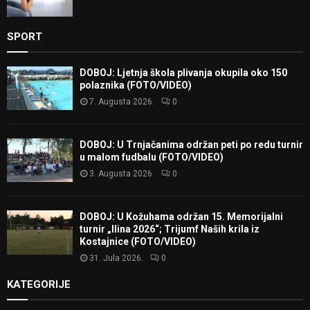
SPORT
DOBOJ: Ljetnja škola plivanja okupila oko 150
polaznika (FOTO/VIDEO)
7. Augusta 2026.
0
DOBOJ: U Trnjačanima održan peti po redu turnir
u malom fudbalu (FOTO/VIDEO)
3. Augusta 2026.
0
DOBOJ: U Kožuhama održan 15. Memorijalni
turnir „Ilina 2026“; Trijumf Naših krila iz
Kostajnice (FOTO/VIDEO)
31. Jula 2026.
0
KATEGORIJE