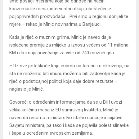
smo postigli mjerama koje se odnose na način
konzumacije mesa, interventni otkup, obeštećenje
poljoprivrednih proizvođača… Prvi smo u regionu donijeli te
mjere – rekao je Minić novinarima u Banjaluci.
Kada je riječ o muznim grlima, Minić je naveo da je
isplaćena premija za mlijeko u iznosu većem od 11 miliona
KM i da imaju povećanje za više od 740 muznih grla.
– Uz sve poteškoće koje imamo na terenu i u okruženju, na
šta ne možemo biti imuni, možemo biti zadovoljni kada je
riječ o podsticajnoj politici koja daje dobre rezultate –
naglasio je Minić.
Govoreći o određenim informacijama da se u BiH uvozi
velika količina mesa iz EU sumnjivog kvaliteta, Minić je
naveo da resorno ministarstvo stalno upućuje inicijative
Savjetu ministara, pa tako i kada se pojavila bolest slinavke
i šapa u određenim evropskim zemljama.