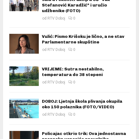
Stefanović Karadžić” i uručio
udžbenike (FOTO)
od
RTV Doboj
0
Vulić: Pismo Krišoku je lično, a ne stav
Parlamentarne skupštine
od
RTV Doboj
0
VRIJEME: Sutra nestabilno,
temperatura do 38 stepeni
od
RTV Doboj
0
DOBOJ: Ljetnja škola plivanja okupila
oko 150 polaznika (FOTO/VIDEO)
od
RTV Doboj
0
Policajac otkrio trik: Ova jednostavna