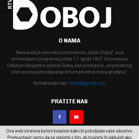
O NAMA
Naša kuća je osnovana pod imenom „Radio Doboj“, a sa
emitovanjem programa počinje 17. aprila 1967. Osnovana je
Odlukom Skupštine opštine Doboj, kao preduzeće „od posebnog
interesa za zadovoljavanje informativnih potreba građana“.
Kontaktirajte nas:
rdoboj@gmail.com
PRATITE NAS
Ova web stranica koristi kolačiće kako bi poboljšala vaše iskustvo.
Pretpostavit ćemo da se slažete s tim, ali možete ih isključiti ako