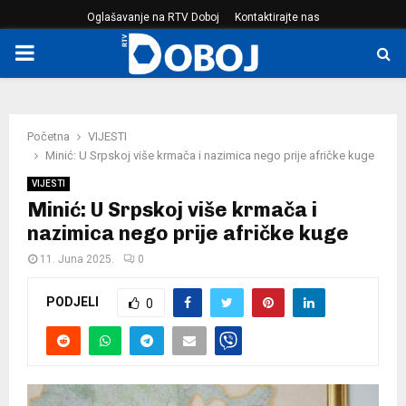
Oglašavanje na RTV Doboj
Kontaktirajte nas
PRIMARY
MENU
Početna
VIJESTI
Minić: U Srpskoj više krmača i nazimica nego prije afričke kuge
VIJESTI
Minić: U Srpskoj više krmača i
nazimica nego prije afričke kuge
11. Juna 2025.
0
PODJELI
0