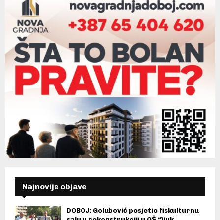
Najnovije objave
DOBOJ: Golubović posjetio fiskulturnu
salu u rekonstrukciji u OŠ “Vuk