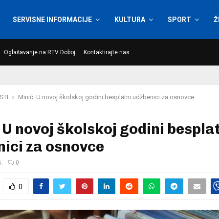
SERVISNE INFORMACIJE
KULTURA
SPORT
Ž
Oglašavanje na RTV Doboj
Kontaktirajte nas
STI
Minić: U novoj školskoj godini besplatni udžbenici za osnovce
 U novoj školskoj godini bespla
ici za osnovce
6.
0
0