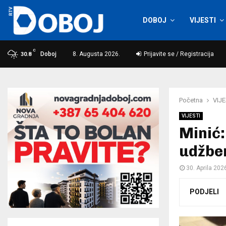
DOBOJ
VIJESTI
C
Doboj
8. Augusta 2026.
Prijavite se / Registracija
30.8
Početna
VIJE
VIJESTI
Minić:
udžben
30. Aprila 202
PODJELI