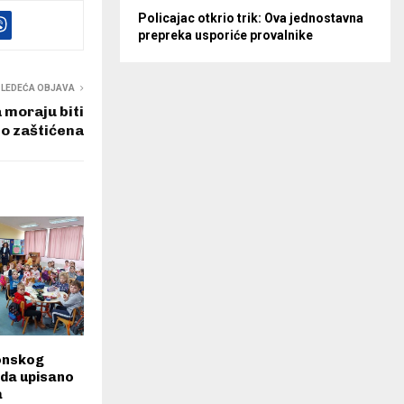
Policajac otkrio trik: Ova jednostavna
prepreka usporiće provalnike
SLEDEĆA OBJAVA
 moraju biti
o zaštićena
onskog
ada upisano
a