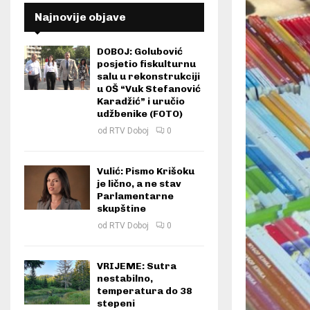
Najnovije objave
DOBOJ: Golubović
posjetio fiskulturnu
salu u rekonstrukciji
u OŠ “Vuk Stefanović
Karadžić” i uručio
udžbenike (FOTO)
od
RTV Doboj
0
Vulić: Pismo Krišoku
je lično, a ne stav
Parlamentarne
skupštine
od
RTV Doboj
0
VRIJEME: Sutra
nestabilno,
temperatura do 38
stepeni