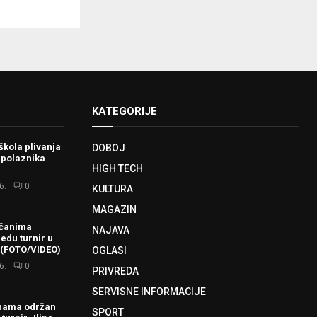
KATEGORIJE
škola plivanja
DOBOJ
 polaznika
HIGH TECH
6.
0
KULTURA
MAGAZIN
ačanima
NAJAVA
redu turnir u
 (FOTO/VIDEO)
OGLASI
6.
0
PRIVREDA
SERVISNE INFORMACIJE
hama održan
SPORT