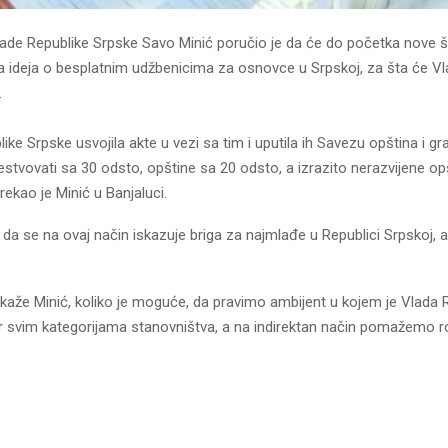
lade Republike Srpske Savo Minić poručio je da će do početka nove 
na ideja o besplatnim udžbenicima za osnovce u Srpskoj, za šta će Vla
.
ike Srpske usvojila akte u vezi sa tim i uputila ih Savezu opština i g
stvovati sa 30 odsto, opštine sa 20 odsto, a izrazito nerazvijene o
rekao je Minić u Banjaluci.
 da se na ovaj način iskazuje briga za najmlađe u Republici Srpskoj, al
aže Minić, koliko je moguće, da pravimo ambijent u kojem je Vlada 
r svim kategorijama stanovništva, a na indirektan način pomažemo ro