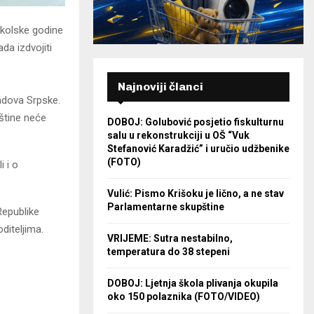
školske godine
da izdvojiti
Najnoviji članci
radova Srpske.
pštine neće
DOBOJ: Golubović posjetio fiskulturnu
salu u rekonstrukciji u OŠ “Vuk
Stefanović Karadžić” i uručio udžbenike
(FOTO)
i i o
Vulić: Pismo Krišoku je lično, a ne stav
Parlamentarne skupštine
Republike
diteljima.
VRIJEME: Sutra nestabilno,
temperatura do 38 stepeni
DOBOJ: Ljetnja škola plivanja okupila
oko 150 polaznika (FOTO/VIDEO)