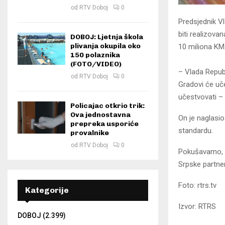
od
RTV Doboj
0
Predsjednik V
biti realizova
DOBOJ: Ljetnja škola
plivanja okupila oko
10 miliona KM
150 polaznika
(FOTO/VIDEO)
– Vlada Republ
od
RTV Doboj
0
Gradovi će uče
učestvovati – 
Policajac otkrio trik:
Ova jednostavna
On je naglasio
prepreka usporiće
standardu.
provalnike
od
RTV Doboj
0
Pokušavamo, k
Srpske partne
Foto: rtrs.tv
Kategorije
Izvor: RTRS
DOBOJ
(2.399)