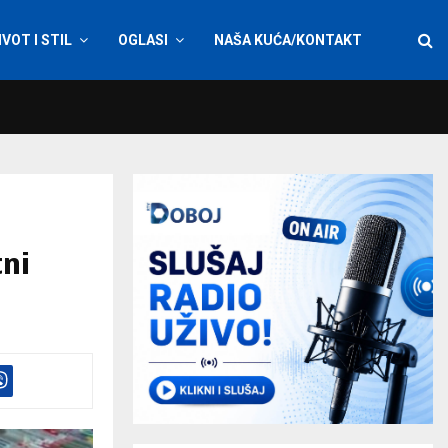
IVOT I STIL
OGLASI
NAŠA KUĆA/KONTAKT
tni