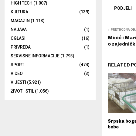
HIGH TECH
(1.007)
PODJELI
KULTURA
(139)
MAGAZIN
(1.113)
NAJAVA
(1)
PRETHODNA OB
Minić i Ma
OGLASI
(16)
o zajednič
PRIVREDA
(1)
SERVISNE INFORMACIJE
(1.793)
RELATED P
SPORT
(474)
VIDEO
(3)
VIJESTI
(5.921)
ŽIVOT I STIL
(1.056)
Srpska boga
bebe