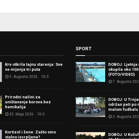
SPORT
Krv otkrila tajnu starenja: Sve
DOBOJ: Ljetnja 
se mijenja tri puta
okupila oko 150
(FOTO/VIDEO)
3. Augusta 2026.
0
7. Augusta 202
Prirodni načini za
DOBOJ: U Trnj
uništavanje korova bez
održan peti po 
hemikalija
malom fudbalu
25. Maja 2026.
0
3. Augusta 202
Kortizol i žene: Zašto smo
DOBOJ: U Kožu
stalno iscrpljene?