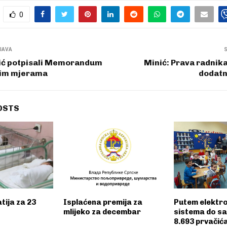
0
JAVA
rić potpisali Memorandum
Minić: Prava radnika
kim mjerama
dodatn
OSTS
tija za 23
Isplaćena premija za
Putem elektr
mlijeko za decembar
sistema do s
8.693 prvačić