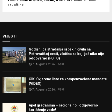
Vulić: Pismo Krišoku je lično, a ne stav Parlamentarne
skupštine
VIJESTI
Godišnjica stradanja srpskih civila na
Petrovačkoj cesti, zločina za koji još niko nije
odgovarao (FOTO)
7. Augusta 2026.
0
CIK: Ovjerene liste za kompenzacione mandate
(VIDEO)
7. Augusta 2026.
0
Apel građanima – racionalno i odgovorno
korišćenje vode!