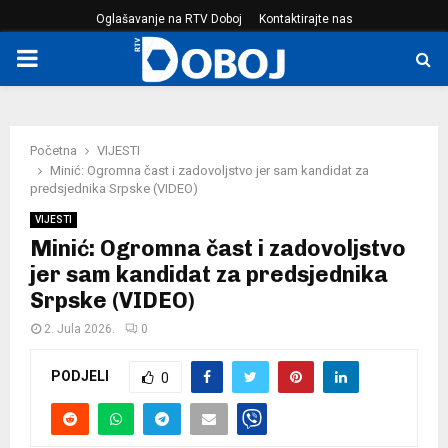
Oglašavanje na RTV Doboj
Kontaktirajte nas
PRIMARY
MENU
Početna
VIJESTI
Minić: Ogromna čast i zadovoljstvo jer sam kandidat za
predsjednika Srpske (VIDEO)
VIJESTI
Minić: Ogromna čast i zadovoljstvo
jer sam kandidat za predsjednika
Srpske (VIDEO)
2. Jula 2026.
0
PODJELI
0