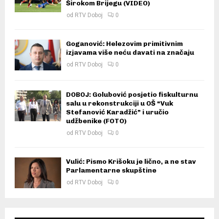
Širokom Brijegu (VIDEO)
od
RTV Doboj
0
Goganović: Helezovim primitivnim
izjavama više neću davati na značaju
od
RTV Doboj
0
DOBOJ: Golubović posjetio fiskulturnu
salu u rekonstrukciji u OŠ “Vuk
Stefanović Karadžić” i uručio
udžbenike (FOTO)
od
RTV Doboj
0
Vulić: Pismo Krišoku je lično, a ne stav
Parlamentarne skupštine
od
RTV Doboj
0