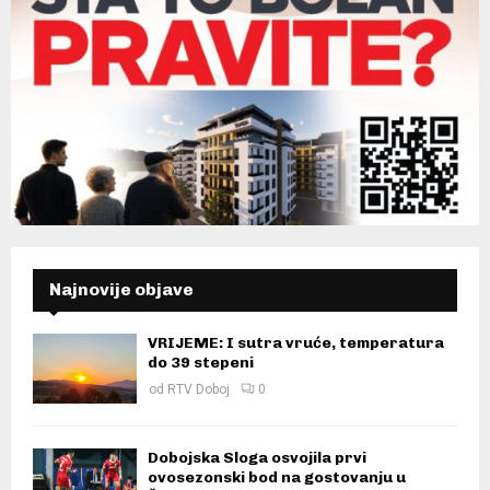
Najnovije objave
VRIJEME: I sutra vruće, temperatura
do 39 stepeni
od
RTV Doboj
0
Dobojska Sloga osvojila prvi
ovosezonski bod na gostovanju u