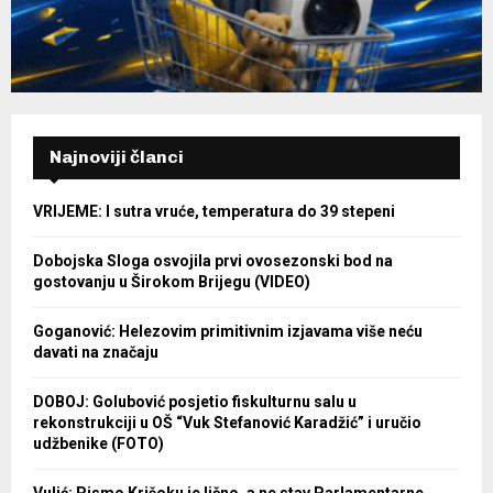
Najnoviji članci
VRIJEME: I sutra vruće, temperatura do 39 stepeni
Dobojska Sloga osvojila prvi ovosezonski bod na
gostovanju u Širokom Brijegu (VIDEO)
Goganović: Helezovim primitivnim izjavama više neću
davati na značaju
DOBOJ: Golubović posjetio fiskulturnu salu u
rekonstrukciji u OŠ “Vuk Stefanović Karadžić” i uručio
udžbenike (FOTO)