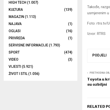
HIGH TECH
(1.007)
Takođe, razgo
KULTURA
(139)
usmjerenim u p
MAGAZIN
(1.113)
Foto: rtrs.tv/U
NAJAVA
(1)
OGLASI
(16)
Izvor: RTRS
PRIVREDA
(1)
SERVISNE INFORMACIJE
(1.793)
SPORT
(474)
PODJELI
VIDEO
(3)
VIJESTI
(5.921)
PRETHODNA OB
ŽIVOT I STIL
(1.056)
Toyota u kr
su ozbiljni
RELATED P