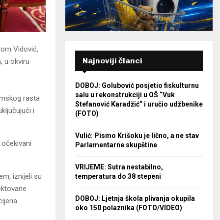
rom Vidović,
Najnoviji članci
 u okviru
DOBOJ: Golubović posjetio fiskulturnu
salu u rekonstrukciji u OŠ “Vuk
omskog rasta
Stefanović Karadžić” i uručio udžbenike
ključujući i
(FOTO)
Vulić: Pismo Krišoku je lično, a ne stav
 očekivani
Parlamentarne skupštine
VRIJEME: Sutra nestabilno,
, iznijeli su
temperatura do 38 stepeni
ektovane
DOBOJ: Ljetnja škola plivanja okupila
cijena
oko 150 polaznika (FOTO/VIDEO)