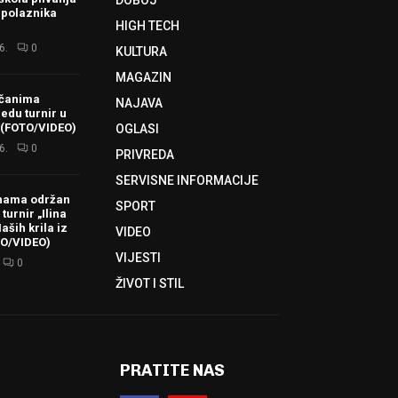
 polaznika
HIGH TECH
6.
0
KULTURA
MAGAZIN
ačanima
NAJAVA
redu turnir u
 (FOTO/VIDEO)
OGLASI
6.
0
PRIVREDA
SERVISNE INFORMACIJE
hama održan
SPORT
turnir „Ilina
aših krila iz
VIDEO
TO/VIDEO)
VIJESTI
0
ŽIVOT I STIL
PRATITE NAS