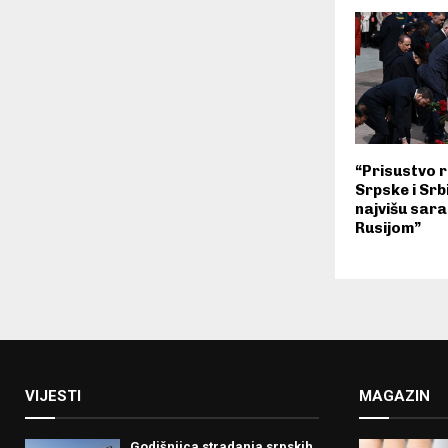
“Prisustvo 
Srpske i Srb
najvišu sara
Rusijom”
VIJESTI
MAGAZIN
Godišnjica stradanja srpskih