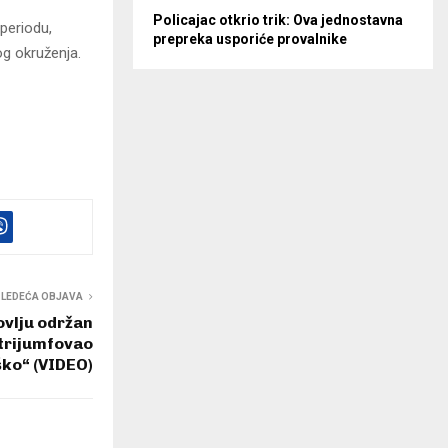
Policajac otkrio trik: Ova jednostavna
periodu,
prepreka usporiće provalnike
og okruženja.
SLEDEĆA OBJAVA
vlju održan
 trijumfovao
ko“ (VIDEO)