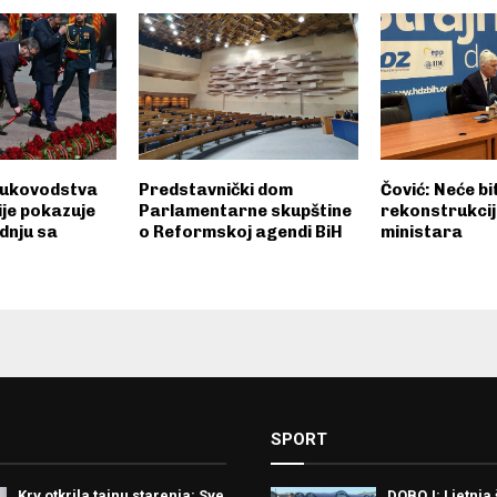
rukovodstva
Predstavnički dom
Čović: Neće bit
ije pokazuje
Parlamentarne skupštine
rekonstrukcij
dnju sa
o Reformskoj agendi BiH
ministara
SPORT
Krv otkrila tajnu starenja: Sve
DOBOJ: Ljetnja 