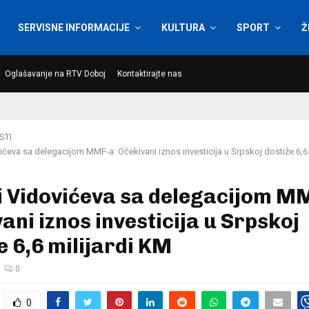
SERVISNE INFORMACIJE
KULTURA
SPORT
Ž
Oglašavanje na RTV Doboj
Kontaktirajte nas
STI
vićeva sa delegacijom MMF-a: Očekivani iznos investicija u Srpskoj dostiže 6,6 
i Vidovićeva sa delegacijom M
ani iznos investicija u Srpskoj
e 6,6 milijardi KM
0
0