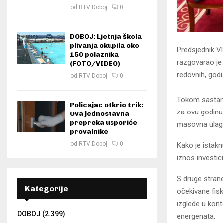
od
RTV Doboj
0
DOBOJ: Ljetnja škola
plivanja okupila oko
Predsjednik V
150 polaznika
razgovarao je
(FOTO/VIDEO)
redovnih, god
od
RTV Doboj
0
Tokom sastank
Policajac otkrio trik:
za ovu godinu,
Ova jednostavna
prepreka usporiće
masovna ulagan
provalnike
od
RTV Doboj
0
Kako je istakn
iznos investici
S druge strane
Kategorije
očekivane fis
izglede u kon
DOBOJ
(2.399)
energenata.