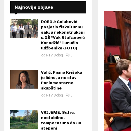
Najnovije objave
DOBOJ: Golubović
posjetio fiskulturnu
salu u rekonstrukciji
u OŠ “Vuk Stefanović
Karadžić” i uručio
udžbenike (FOTO)
od
RTV Doboj
0
Vulić: Pismo Krišoku
je lično, a ne stav
Parlamentarne
skupštine
od
RTV Doboj
0
VRIJEME: Sutra
nestabilno,
temperatura do 38
stepeni