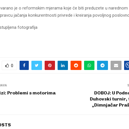
varano je o reformskim mjerama koje će biti preduzete u narednom 
ravcu jačanja konkurentnosti privrede i kreiranja povoljnog poslovn
stupljena fotografija
0
JAVA
izi: Problemi s motorima
DOBOJ: U Podno
Duhovski turnir,
„Dimnjačar Praš
OSTS