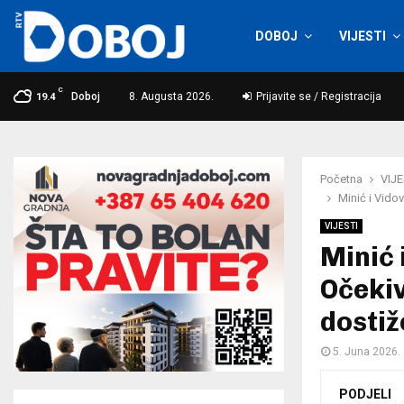
DOBOJ
VIJESTI
C
Doboj
8. Augusta 2026.
Prijavite se / Registracija
19.4
Početna
VIJE
Minić i Vido
VIJESTI
Minić 
Očekiv
dostiž
5. Juna 2026.
PODJELI