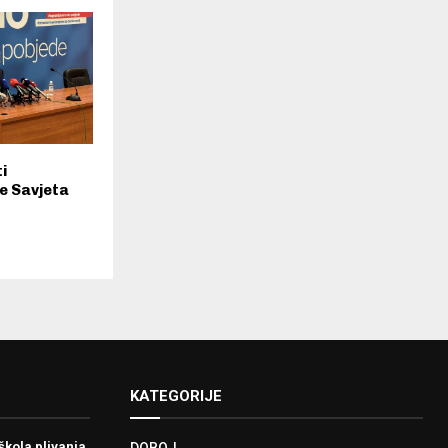
i
e Savjeta
KATEGORIJE
škola plivanja
DOBOJ