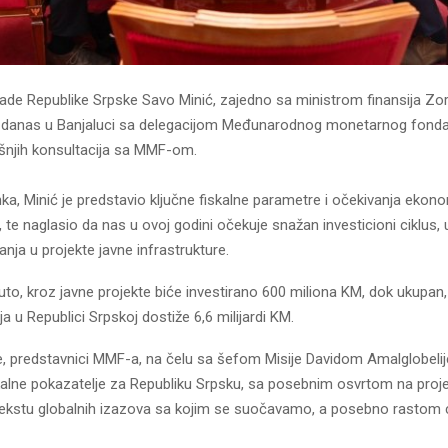
lade Republike Srpske Savo Minić, zajedno sa ministrom finansija Zo
 danas u Banjaluci sa delegacijom Međunarodnog monetarnog fonda,
išnjih konsultacija sa MMF-om.
a, Minić je predstavio ključne fiskalne parametre i očekivanja ekon
 te naglasio da nas u ovoj godini očekuje snažan investicioni ciklus, u
ja u projekte javne infrastrukture.
uto, kroz javne projekte biće investirano 600 miliona KM, dok ukupan,
ja u Republici Srpskoj dostiže 6,6 milijardi KM.
, predstavnici MMF-a, na čelu sa šefom Misije Davidom Amalglobelijem
kalne pokazatelje za Republiku Srpsku, sa posebnim osvrtom na proj
tekstu globalnih izazova sa kojim se suočavamo, a posebno rastom 