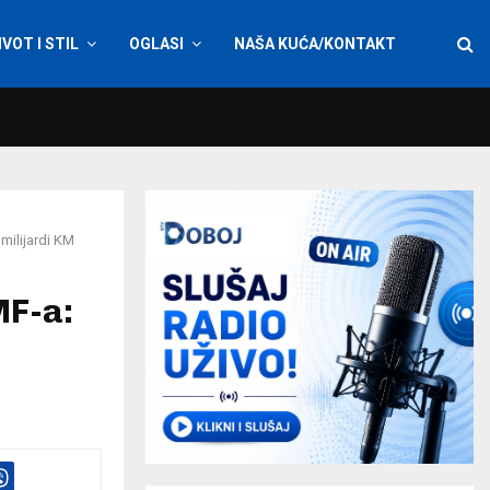
IVOT I STIL
OGLASI
NAŠA KUĆA/KONTAKT
milijardi KM
MF-a: