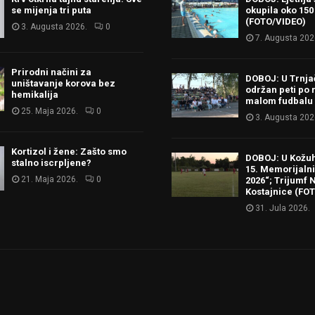
se mijenja tri puta
okupila oko 150
(FOTO/VIDEO)
3. Augusta 2026.
0
7. Augusta 202
Prirodni načini za
DOBOJ: U Trnj
uništavanje korova bez
održan peti po 
hemikalija
malom fudbalu
25. Maja 2026.
0
3. Augusta 202
Kortizol i žene: Zašto smo
DOBOJ: U Kožu
stalno iscrpljene?
15. Memorijalni 
21. Maja 2026.
0
2026“; Trijumf N
Kostajnice (FO
31. Jula 2026.