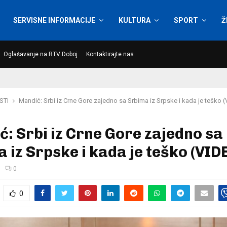
SERVISNE INFORMACIJE
KULTURA
SPORT
Ž
Oglašavanje na RTV Doboj
Kontaktirajte nas
STI
Mandić: Srbi iz Crne Gore zajedno sa Srbima iz Srpske i kada je teško 
: Srbi iz Crne Gore zajedno sa
 iz Srpske i kada je teško (VID
0
0