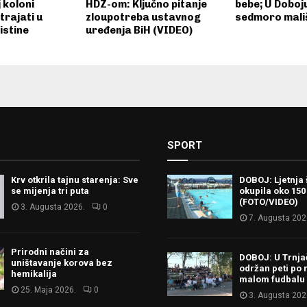
 koloni
HDZ-om: Ključno pitanje
bebe; U Doboj
strajati u
zloupotreba ustavnog
sedmoro mali
istine
uređenja BiH (VIDEO)
SPORT
Krv otkrila tajnu starenja: Sve
DOBOJ: Ljetnja 
se mijenja tri puta
okupila oko 150
(FOTO/VIDEO)
3. Augusta 2026.
0
7. Augusta 202
Prirodni načini za
DOBOJ: U Trnj
uništavanje korova bez
održan peti po 
hemikalija
malom fudbalu
25. Maja 2026.
0
3. Augusta 202