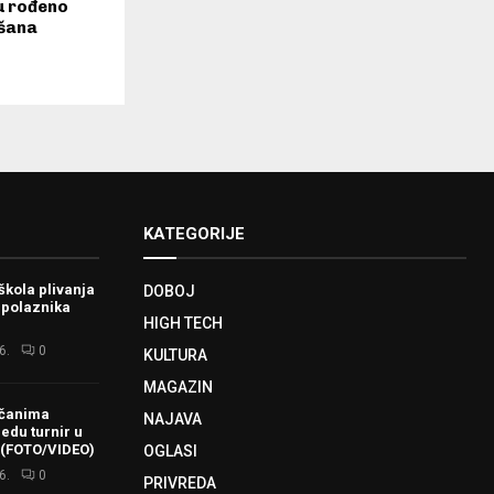
u rođeno
šana
KATEGORIJE
škola plivanja
DOBOJ
 polaznika
HIGH TECH
6.
0
KULTURA
MAGAZIN
ačanima
NAJAVA
redu turnir u
 (FOTO/VIDEO)
OGLASI
6.
0
PRIVREDA