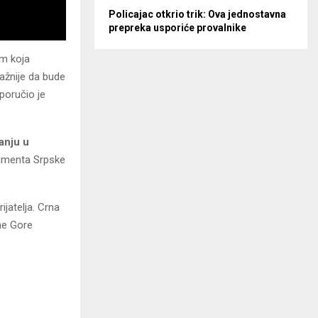
Policajac otkrio trik: Ova jednostavna
prepreka usporiće provalnike
om koja
važnije da bude
poručio je
anju u
lamenta Srpske
ijatelja. Crna
ne Gore