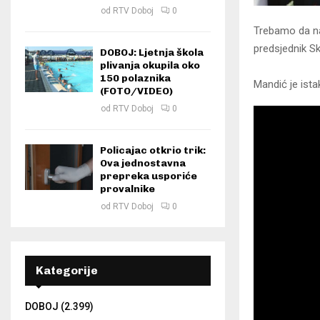
od
RTV Doboj
0
Trebamo da nađ
predsjednik Sk
DOBOJ: Ljetnja škola
plivanja okupila oko
150 polaznika
Mandić je ista
(FOTO/VIDEO)
od
RTV Doboj
0
Policajac otkrio trik:
Ova jednostavna
prepreka usporiće
provalnike
od
RTV Doboj
0
Kategorije
DOBOJ
(2.399)