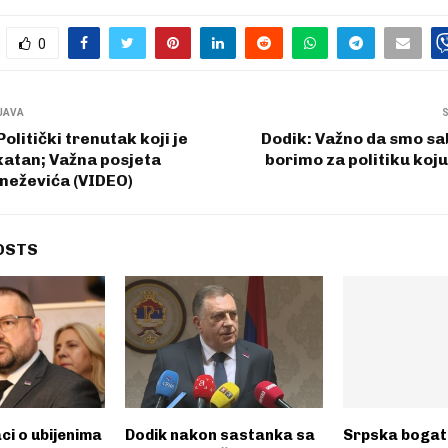
0
JAVA
olitički trenutak koji je
Dodik: Važno da smo sab
katan; Važna posjeta
borimo za politiku ko
neževića (VIDEO)
OSTS
ci o ubijenima
Dodik nakon sastanka sa
Srpska bogati