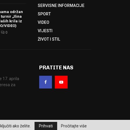
SERVISNE INFORMACIJE
hama održan
SPORT
turnir „Ilina
aših krila iz
VIDEO
TO/VIDEO)
VIJESTI
0
ŽIVOT I STIL
PRATITE NAS
17. aprila
eresa za
ljučiti ako želite.
Prihvati
Pročitajte više