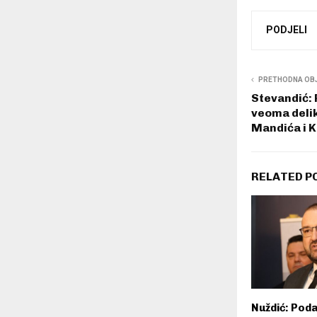
PODJELI
PRETHODNA OB
Stevandić: P
veoma deli
Mandića i K
RELATED P
Nuždić: Poda