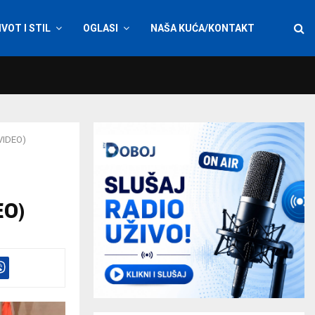
IVOT I STIL
OGLASI
NAŠA KUĆA/KONTAKT
(VIDEO)
EO)