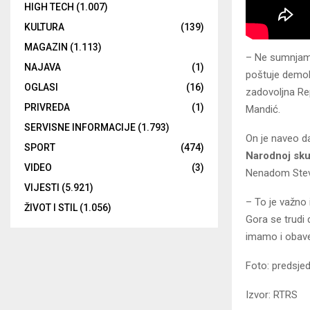
HIGH TECH
(1.007)
KULTURA
(139)
MAGAZIN
(1.113)
– Ne sumnjam 
NAJAVA
(1)
poštuje demokr
OGLASI
(16)
zadovoljna Rep
PRIVREDA
(1)
Mandić.
SERVISNE INFORMACIJE
(1.793)
On je naveo d
SPORT
(474)
Narodnoj sku
VIDEO
(3)
Nenadom Ste
VIJESTI
(5.921)
– To je važno 
ŽIVOT I STIL
(1.056)
Gora se trudi
imamo i obave
Foto: predsjed
Izvor: RTRS