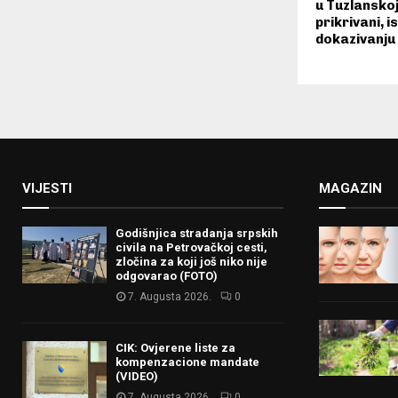
u Tuzlanskoj
prikrivani, i
dokazivanju 
VIJESTI
MAGAZIN
Godišnjica stradanja srpskih
civila na Petrovačkoj cesti,
zločina za koji još niko nije
odgovarao (FOTO)
7. Augusta 2026.
0
CIK: Ovjerene liste za
kompenzacione mandate
(VIDEO)
7. Augusta 2026.
0