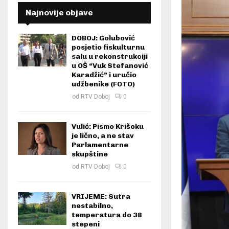
Najnovije objave
DOBOJ: Golubović
posjetio fiskulturnu
salu u rekonstrukciji
u OŠ “Vuk Stefanović
Karadžić” i uručio
udžbenike (FOTO)
od
RTV Doboj
0
Vulić: Pismo Krišoku
je lično, a ne stav
Parlamentarne
skupštine
od
RTV Doboj
0
VRIJEME: Sutra
nestabilno,
temperatura do 38
stepeni