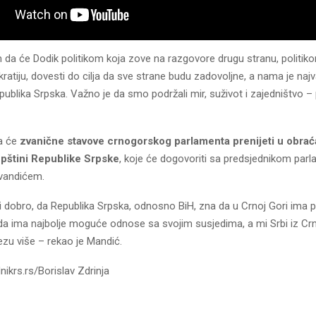
da će Dodik politikom koja zove na razgovore drugu stranu, politik
atiju, dovesti do cilja da sve strane budu zadovoljne, a nama je naj
ublika Srpska. Važno je da smo podržali mir, suživot i zajedništvo – 
a će
zvanične stavove crnogorskog parlamenta prenijeti u obrać
pštini Republike Srpske
, koje će dogovoriti sa predsjednikom par
vandićem.
i dobro, da Republika Srpska, odnosno BiH, zna da u Crnoj Gori ima pr
 da ima najbolje moguće odnose sa svojim susjedima, a mi Srbi iz Cr
zu više – rekao je Mandić.
nikrs.rs/Borislav Zdrinja