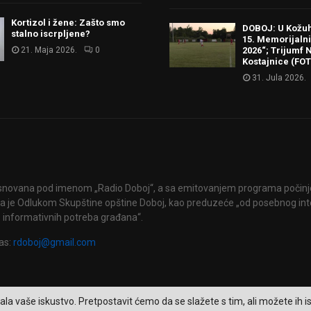
Kortizol i žene: Zašto smo
DOBOJ: U Kožu
stalno iscrpljene?
15. Memorijalni 
21. Maja 2026.
0
2026“; Trijumf N
Kostajnice (FO
31. Jula 2026.
snovana pod imenom „Radio Doboj“, a sa emitovanjem programa počinje 
 je Odlukom Skupštine opštine Doboj, kao preduzeće „od posebnog int
 informativnih potreba građana“.
as:
rdoboj@gmail.com
ala vaše iskustvo. Pretpostavit ćemo da se slažete s tim, ali možete ih isk
2026 - RTV Doboj. Sva prava zadržana.