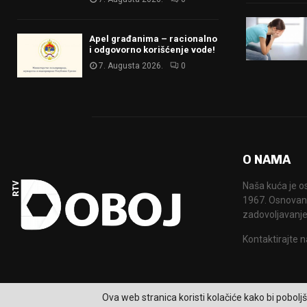
Apel građanima – racionalno
i odgovorno korišćenje vode!
7. Augusta 2026.
0
O NAMA
Naša kuća je o
1967. Osnovana
zadovoljavanje
Kontaktirajte n
Ova web stranica koristi kolačiće kako bi poboljš