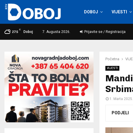
DOBOJ
VIJESTI
C
Doboj
7. Augusta 2026.
Prijavite se / Registracija
27.5
Početna
VIJE
VIJESTI
Mandić
Srbima
1. Marta 2025.
PODJELI