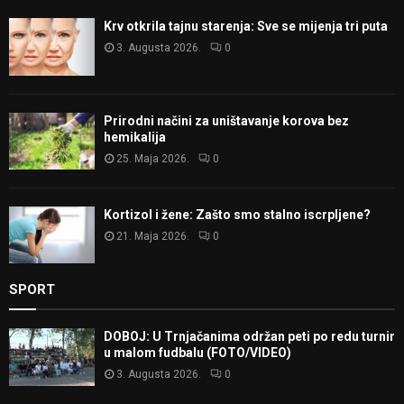
Krv otkrila tajnu starenja: Sve se mijenja tri puta
3. Augusta 2026.
0
Prirodni načini za uništavanje korova bez
hemikalija
25. Maja 2026.
0
Kortizol i žene: Zašto smo stalno iscrpljene?
21. Maja 2026.
0
SPORT
DOBOJ: U Trnjačanima održan peti po redu turnir
u malom fudbalu (FOTO/VIDEO)
3. Augusta 2026.
0