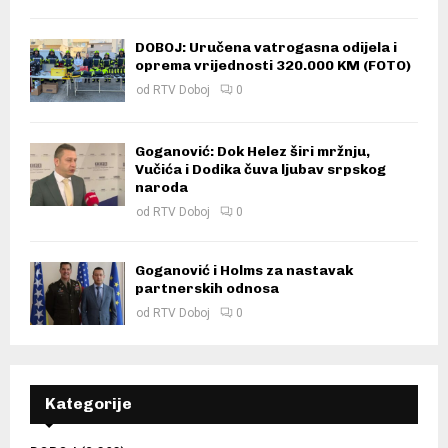
DOBOJ: Uručena vatrogasna odijela i
oprema vrijednosti 320.000 KM (FOTO)
od
RTV Doboj
0
Goganović: Dok Helez širi mržnju,
Vučića i Dodika čuva ljubav srpskog
naroda
od
RTV Doboj
0
Goganović i Holms za nastavak
partnerskih odnosa
od
RTV Doboj
0
Kategorije