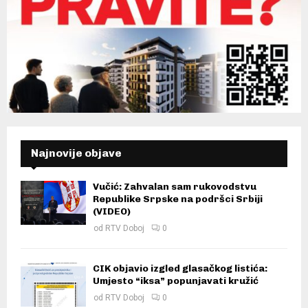
Najnovije objave
Vučić: Zahvalan sam rukovodstvu
Republike Srpske na podršci Srbiji
(VIDEO)
od
RTV Doboj
0
CIK objavio izgled glasačkog listića:
Umjesto “iksa” popunjavati kružić
od
RTV Doboj
0