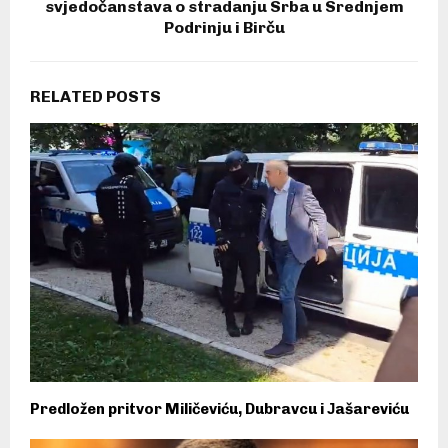
svjedočanstava o stradanju Srba u Srednjem
Podrinju i Birču
RELATED POSTS
Predložen pritvor Miličeviću, Dubravcu i Јašareviću