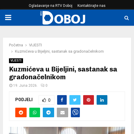
Oglašavanje na RTV Doboj
Kontaktirajte nas
PRIMARY
MENU
Početna
VIJESTI
Kuzmićeva u Bijeljini, sastanak sa gradonačelnikom
VIJESTI
Kuzmićeva u Bijeljini, sastanak sa
gradonačelnikom
19. Juna 2026.
0
PODJELI
0