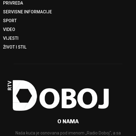
PRIVREDA
SERVISNE INFORMACIJE
SPORT
VIDEO
VIJESTI
ŽIVOT I STIL
O NAMA
Naša kuća je osnovana pod imenom „Radio Doboj“, a sa