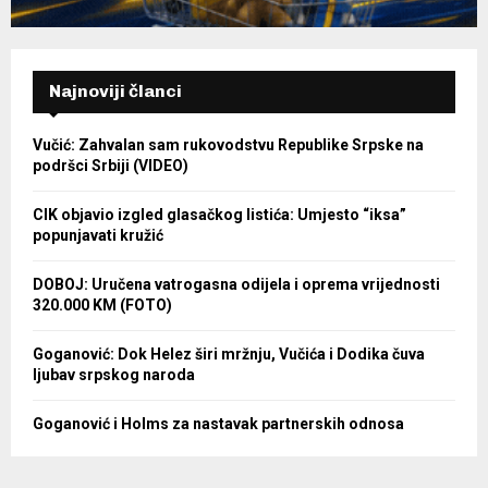
Najnoviji članci
Vučić: Zahvalan sam rukovodstvu Republike Srpske na
podršci Srbiji (VIDEO)
CIK objavio izgled glasačkog listića: Umjesto “iksa”
popunjavati kružić
DOBOJ: Uručena vatrogasna odijela i oprema vrijednosti
320.000 KM (FOTO)
Goganović: Dok Helez širi mržnju, Vučića i Dodika čuva
ljubav srpskog naroda
Goganović i Holms za nastavak partnerskih odnosa