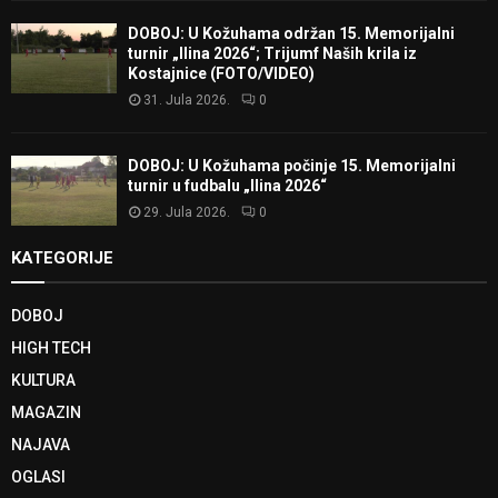
DOBOJ: U Kožuhama održan 15. Memorijalni
turnir „Ilina 2026“; Trijumf Naših krila iz
Kostajnice (FOTO/VIDEO)
31. Jula 2026.
0
DOBOJ: U Kožuhama počinje 15. Memorijalni
turnir u fudbalu „Ilina 2026“
29. Jula 2026.
0
KATEGORIJE
DOBOJ
HIGH TECH
KULTURA
MAGAZIN
NAJAVA
OGLASI