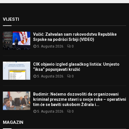
VIJESTI
Vučić: Zahvalan sam rukovodstvu Republike
Srpske na podršci Srbiji (VIDEO)
5. Augusta 2026.
0
CIK objavio izgled glasačkog listića: Umjesto
“iksa” popunjavati kružić
5. Augusta 2026.
0
Budimir: Nećemo dozovoliti da organizovani
kriminal preuzme stavri u svoje ruke – operativni
tim će se baviti sukobom Ždrala i...
5. Augusta 2026.
0
MAGAZIN