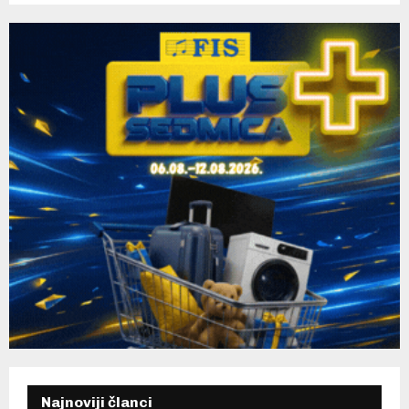
C
H
Najnoviji članci