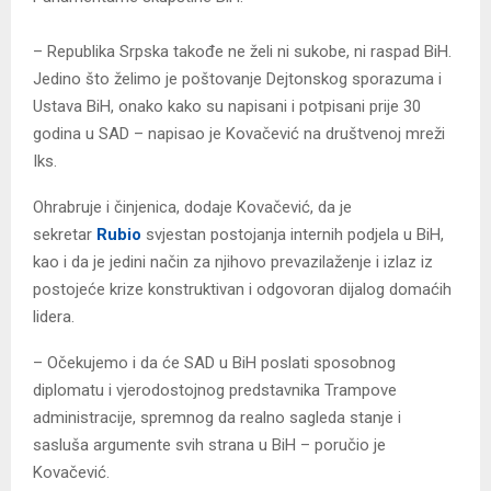
– Republika Srpska takođe ne želi ni sukobe, ni raspad BiH.
Јedino što želimo je poštovanje Dejtonskog sporazuma i
Ustava BiH, onako kako su napisani i potpisani prije 30
godina u SAD – napisao je Kovačević na društvenoj mreži
Iks.
Ohrabruje i činjenica, dodaje Kovačević, da je
sekretar
Rubio
svjestan postojanja internih podjela u BiH,
kao i da je jedini način za njihovo prevazilaženje i izlaz iz
postojeće krize konstruktivan i odgovoran dijalog domaćih
lidera.
– Očekujemo i da će SAD u BiH poslati sposobnog
diplomatu i vjerodostojnog predstavnika Trampove
administracije, spremnog da realno sagleda stanje i
sasluša argumente svih strana u BiH – poručio je
Kovačević.