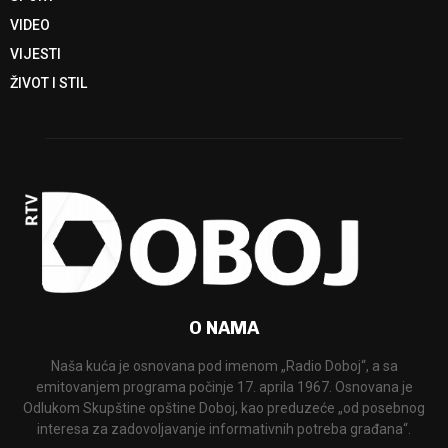
VIDEO
VIJESTI
ŽIVOT I STIL
O NAMA
Naša kuća je osnovana pod imenom „Radio Doboj“, a sa
emitovanjem programa počinje 17. aprila 1967. Osnovana je
Odlukom Skupštine opštine Doboj, kao preduzeće „od posebnog
interesa za zadovoljavanje informativnih potreba građana“.