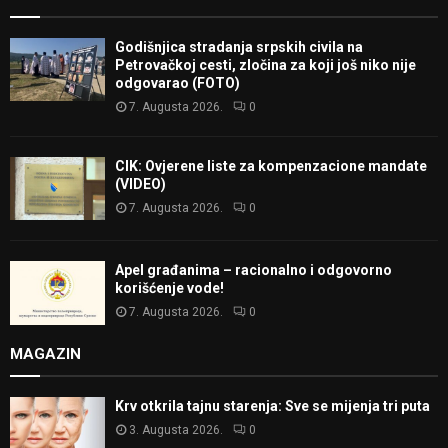
Godišnjica stradanja srpskih civila na
Petrovačkoj cesti, zločina za koji još niko nije
odgovarao (FOTO)
7. Augusta 2026.
0
CIK: Ovjerene liste za kompenzacione mandate
(VIDEO)
7. Augusta 2026.
0
Apel građanima – racionalno i odgovorno
korišćenje vode!
7. Augusta 2026.
0
MAGAZIN
Krv otkrila tajnu starenja: Sve se mijenja tri puta
3. Augusta 2026.
0