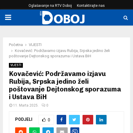
Oglašavanje na RTV Doboj
Kontaktirajte nas
PRIMARY
MENU
Početna
VIJESTI
Kovačević: Podržavamo izjavu Rubija, Srpska jedino želi
poštovanje Dejtonskog sporazuma i Ustava BiH
VIJESTI
Kovačević: Podržavamo izjavu
Rubija, Srpska jedino želi
poštovanje Dejtonskog sporazuma
i Ustava BiH
11. Marta 2025.
0
PODJELI
0