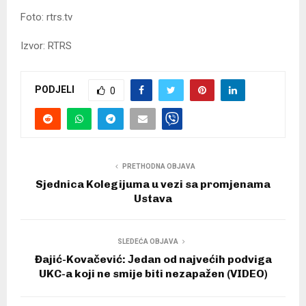
Foto: rtrs.tv
Izvor: RTRS
PODJELI
0
PRETHODNA OBJAVA
Sjednica Kolegijuma u vezi sa promjenama
Ustava
SLEDEĆA OBJAVA
Đajić-Kovačević: Јedan od najvećih podviga
UKC-a koji ne smije biti nezapažen (VIDEO)