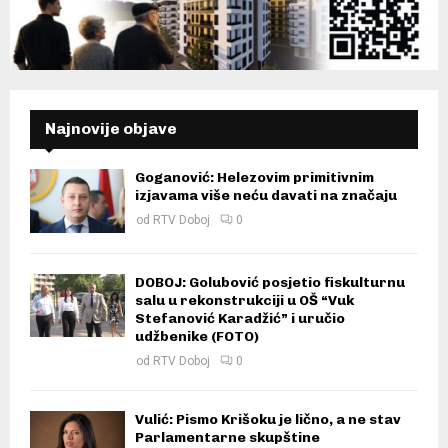
Najnovije objave
Goganović: Helezovim primitivnim
izjavama više neću davati na značaju
od
RTV Doboj
0
DOBOJ: Golubović posjetio fiskulturnu
salu u rekonstrukciji u OŠ “Vuk
Stefanović Karadžić” i uručio
udžbenike (FOTO)
od
RTV Doboj
0
Vulić: Pismo Krišoku je lično, a ne stav
Parlamentarne skupštine