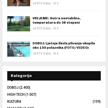
od
RTV Doboj
0
VRIJEME: Sutra nestabilno,
temperatura do 38 stepeni
od
RTV Doboj
0
DOBOJ: Ljetnja škola plivanja okupila
oko 150 polaznika (FOTO/VIDEO)
od
RTV Doboj
0
Kategorije
DOBOJ
(2.400)
HIGH TECH
(1.007)
KULTURA
(139)