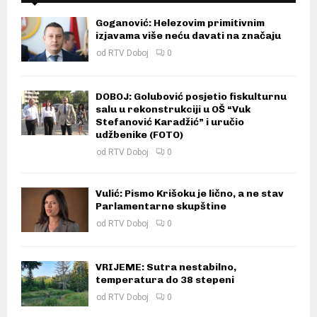
Goganović: Helezovim primitivnim
izjavama više neću davati na značaju
od
RTV Doboj
0
DOBOJ: Golubović posjetio fiskulturnu
salu u rekonstrukciji u OŠ “Vuk
Stefanović Karadžić” i uručio
udžbenike (FOTO)
od
RTV Doboj
0
Vulić: Pismo Krišoku je lično, a ne stav
Parlamentarne skupštine
od
RTV Doboj
0
VRIJEME: Sutra nestabilno,
temperatura do 38 stepeni
od
RTV Doboj
0