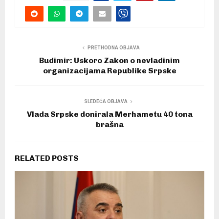
PRETHODNA OBJAVA
Budimir: Uskoro Zakon o nevladinim
organizacijama Republike Srpske
SLEDEĆA OBJAVA
Vlada Srpske donirala Merhametu 40 tona
brašna
RELATED POSTS