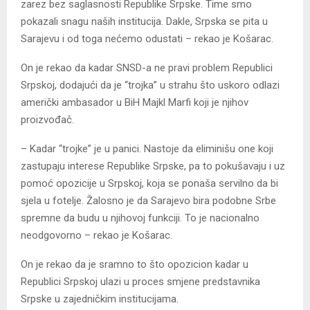
zarez bez saglasnosti Republike Srpske. Time smo
pokazali snagu naših institucija. Dakle, Srpska se pita u
Sarajevu i od toga nećemo odustati – rekao je Košarac.
On je rekao da kadar SNSD-a ne pravi problem Republici
Srpskoj, dodajući da je “trojka” u strahu što uskoro odlazi
američki ambasador u BiH Majkl Marfi koji je njihov
proizvođač.
– Kadar “trojke” je u panici. Nastoje da eliminišu one koji
zastupaju interese Republike Srpske, pa to pokušavaju i uz
pomoć opozicije u Srpskoj, koja se ponaša servilno da bi
sjela u fotelje. Žalosno je da Sarajevo bira podobne Srbe
spremne da budu u njihovoj funkciji. To je nacionalno
neodgovorno – rekao je Košarac.
On je rekao da je sramno to što opozicion kadar u
Republici Srpskoj ulazi u proces smjene predstavnika
Srpske u zajedničkim institucijama.