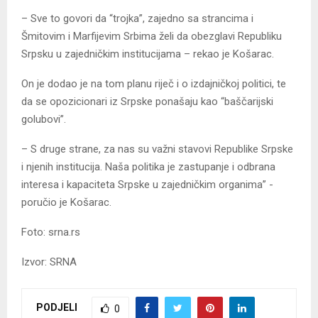
– Sve to govori da “trojka”, zajedno sa strancima i
Šmitovim i Marfijevim Srbima želi da obezglavi Republiku
Srpsku u zajedničkim institucijama – rekao je Košarac.
On je dodao je na tom planu riječ i o izdajničkoj politici, te
da se opozicionari iz Srpske ponašaju kao “baščarijski
golubovi”.
– S druge strane, za nas su važni stavovi Republike Srpske
i njenih institucija. Naša politika je zastupanje i odbrana
interesa i kapaciteta Srpske u zajedničkim organima” -
poručio je Košarac.
Foto: srna.rs
Izvor: SRNA
PODJELI
0