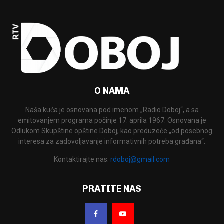
O NAMA
Naša kuća je osnovana pod imenom „Radio Doboj“, a sa
emitovanjem programa počinje 17. aprila 1967. Osnovana je
Odlukom Skupštine opštine Doboj, kao preduzeće „od posebnog
interesa za zadovoljavanje informativnih potreba građana“.
Kontaktirajte nas:
rdoboj@gmail.com
PRATITE NAS