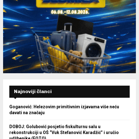
Najnoviji članci
Goganović: Helezovim primitivnim izjavama više neću
davati na značaju
DOBOJ: Golubović posjetio fiskulturnu salu u
rekonstrukciji u OŠ “Vuk Stefanović Karadžić” i uručio
udžbenike (FOTO)