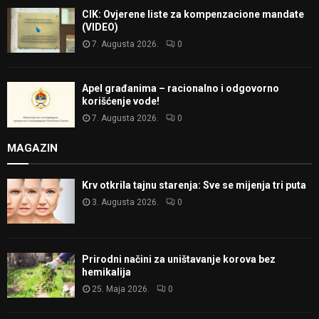
CIK: Ovjerene liste za kompenzacione mandate
(VIDEO)
7. Augusta 2026.
0
Apel građanima – racionalno i odgovorno
korišćenje vode!
7. Augusta 2026.
0
MAGAZIN
Krv otkrila tajnu starenja: Sve se mijenja tri puta
3. Augusta 2026.
0
Prirodni načini za uništavanje korova bez
hemikalija
25. Maja 2026.
0