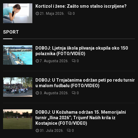
Kortizol i žene: Zašto smo stalno iscrpljene?
21. Maja 2026.
0
SPORT
DOBOJ: Ljetnja škola plivanja okupila oko 150
polaznika (FOTO/VIDEO)
7. Augusta 2026.
0
DOBOJ: U Trnjačanima održan peti po redu turnir
u malom fudbalu (FOTO/VIDEO)
3. Augusta 2026.
0
DOBOJ: U Kožuhama održan 15. Memorijalni
turnir „Ilina 2026“; Trijumf Naših krila iz
Kostajnice (FOTO/VIDEO)
31. Jula 2026.
0