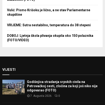
Vulić: Pismo Krišoku je lično, a ne stav Parlamentarne
skupštine
VRIJEME: Sutra nestabilno, temperatura do 38 stepeni
DOBOJ: Ljetnja škola plivanja okupila oko 150 polaznika
(FOTO/VIDEO)
VIJESTI
Godišnjica stradanja srpskih civila na
Petrovačkoj cesti, zločina za koji još niko nije
odgovarao (FOTO)
7. Augusta 2026.
0