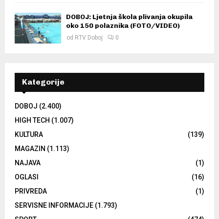
DOBOJ: Ljetnja škola plivanja okupila
oko 150 polaznika (FOTO/VIDEO)
od
RTV Doboj
0
Kategorije
DOBOJ
(2.400)
HIGH TECH
(1.007)
KULTURA
(139)
MAGAZIN
(1.113)
NAJAVA
(1)
OGLASI
(16)
PRIVREDA
(1)
SERVISNE INFORMACIJE
(1.793)