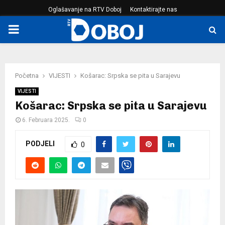
Oglašavanje na RTV Doboj
Kontaktirajte nas
PRIMARY
MENU
Početna
VIJESTI
Košarac: Srpska se pita u Sarajevu
VIJESTI
Košarac: Srpska se pita u Sarajevu
6. Februara 2025.
0
PODJELI
0