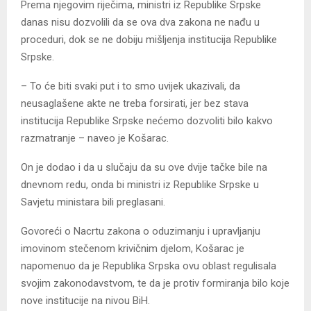
Prema njegovim riječima, ministri iz Republike Srpske
danas nisu dozvolili da se ova dva zakona ne nađu u
proceduri, dok se ne dobiju mišljenja institucija Republike
Srpske.
– To će biti svaki put i to smo uvijek ukazivali, da
neusaglašene akte ne treba forsirati, jer bez stava
institucija Republike Srpske nećemo dozvoliti bilo kakvo
razmatranje – naveo je Košarac.
On je dodao i da u slučaju da su ove dvije tačke bile na
dnevnom redu, onda bi ministri iz Republike Srpske u
Savjetu ministara bili preglasani.
Govoreći o Nacrtu zakona o oduzimanju i upravljanju
imovinom stečenom krivičnim djelom, Košarac je
napomenuo da je Republika Srpska ovu oblast regulisala
svojim zakonodavstvom, te da je protiv formiranja bilo koje
nove institucije na nivou BiH.