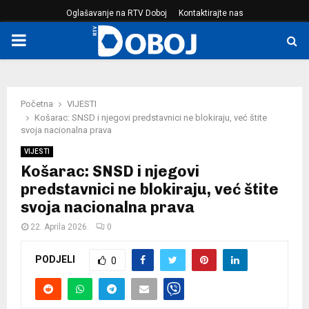
Oglašavanje na RTV Doboj
Kontaktirajte nas
PRIMARY
MENU
Početna
VIJESTI
Košarac: SNSD i njegovi predstavnici ne blokiraju, već štite
svoja nacionalna prava
VIJESTI
Košarac: SNSD i njegovi
predstavnici ne blokiraju, već štite
svoja nacionalna prava
22. Aprila 2026.
0
PODJELI
0