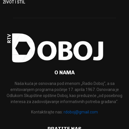
ŽIVOT I STIL
O NAMA
Naša kuća je osnovana pod imenom „Radio Doboj“, a sa
emitovanjem programa počinje 17. aprila 1967. Osnovana je
Odlukom Skupštine opštine Doboj, kao preduzeće „od posebnog
interesa za zadovoljavanje informativnih potreba građana“.
Kontaktirajte nas:
rdoboj@gmail.com