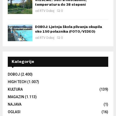
temperatura do 38 stepeni
od
RTV Doboj
0
DOBOJ: Ljetnja škola plivanja okupila
oko 150 polaznika (FOTO/VIDEO)
od
RTV Doboj
0
Kategorije
DOBOJ
(2.400)
HIGH TECH
(1.007)
KULTURA
(139)
MAGAZIN
(1.113)
NAJAVA
(1)
OGLASI
(16)