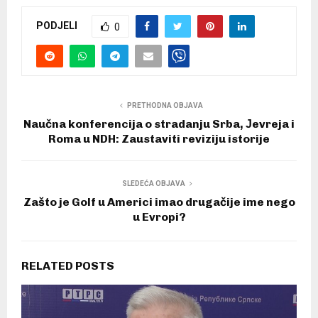
PODJELI
0
PRETHODNA OBJAVA
Naučna konferencija o stradanju Srba, Јevreja i
Roma u NDH: Zaustaviti reviziju istorije
SLEDEĆA OBJAVA
Zašto je Golf u Americi imao drugačije ime nego
u Evropi?
RELATED POSTS