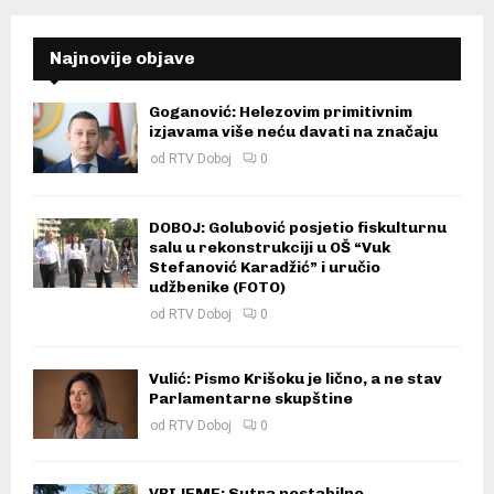
Najnovije objave
Goganović: Helezovim primitivnim
izjavama više neću davati na značaju
od
RTV Doboj
0
DOBOJ: Golubović posjetio fiskulturnu
salu u rekonstrukciji u OŠ “Vuk
Stefanović Karadžić” i uručio
udžbenike (FOTO)
od
RTV Doboj
0
Vulić: Pismo Krišoku je lično, a ne stav
Parlamentarne skupštine
od
RTV Doboj
0
VRIJEME: Sutra nestabilno,