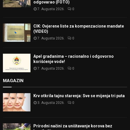
odgovarao (FOTO)
7. Augusta 2026.
0
CIK: Ovjerene liste za kompenzacione mandate
(VIDEO)
7. Augusta 2026.
0
Apel građanima – racionalno i odgovorno
korišćenje vode!
7. Augusta 2026.
0
MAGAZIN
Krv otkrila tajnu starenja: Sve se mijenja tri puta
3. Augusta 2026.
0
Prirodni načini za uništavanje korova bez