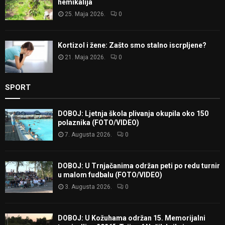
hemikalija
25. Maja 2026.
0
Kortizol i žene: Zašto smo stalno iscrpljene?
21. Maja 2026.
0
SPORT
DOBOJ: Ljetnja škola plivanja okupila oko 150
polaznika (FOTO/VIDEO)
7. Augusta 2026.
0
DOBOJ: U Trnjačanima održan peti po redu turnir
u malom fudbalu (FOTO/VIDEO)
3. Augusta 2026.
0
DOBOJ: U Kožuhama održan 15. Memorijalni