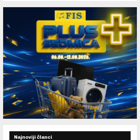
C
H
Najnoviji članci