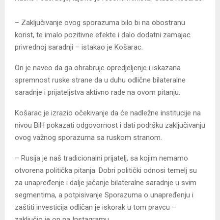
– Zaključivanje ovog sporazuma bilo bi na obostranu
korist, te imalo pozitivne efekte i dalo dodatni zamajac
privrednoj saradnji – istakao je Košarac.
On je naveo da ga ohrabruje opredjeljenje i iskazana
spremnost ruske strane da u duhu odlične bilateralne
saradnje i prijateljstva aktivno rade na ovom pitanju.
Košarac je izrazio očekivanje da će nadležne institucije na
nivou BiH pokazati odgovornost i dati podršku zaključivanju
ovog važnog sporazuma sa ruskom stranom.
– Rusija je naš tradicionalni prijatelj, sa kojim nemamo
otvorena politička pitanja. Dobri politički odnosi temelj su
za unapređenje i dalje jačanje bilateralne saradnje u svim
segmentima, a potpisivanje Sporazuma o unapređenju i
zaštiti investicija odličan je iskorak u tom pravcu –
zaključio je on na Instagramu.