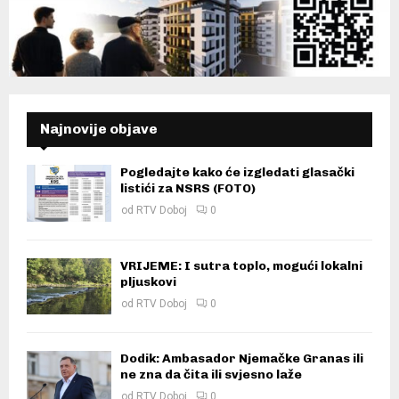
Najnovije objave
Pogledajte kako će izgledati glasački
listići za NSRS (FOTO)
od
RTV Doboj
0
VRIJEME: I sutra toplo, mogući lokalni
pljuskovi
od
RTV Doboj
0
Dodik: Ambasador Njemačke Granas ili
ne zna da čita ili svjesno laže
od
RTV Doboj
0