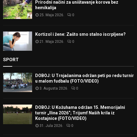
Prirodni načini za uništavanje korova bez
hemikalija
25. Maja 2026.
0
Kortizol i žene: Zašto smo stalno iscrpljene?
21. Maja 2026.
0
SPORT
DOBOJ: U Trnjačanima održan peti po redu turnir
u malom fudbalu (FOTO/VIDEO)
3. Augusta 2026.
0
DOBOJ: U Kožuhama održan 15. Memorijalni
turnir „Ilina 2026“; Trijumf Naših krila iz
Kostajnice (FOTO/VIDEO)
31. Jula 2026.
0