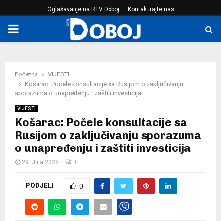
Oglašavanje na RTV Doboj
Kontaktirajte nas
PRIMARY
MENU
Početna
VIJESTI
Košarac: Počele konsultacije sa Rusijom o zaključivanju
sporazuma o unapređenju i zaštiti investicija
VIJESTI
Košarac: Počele konsultacije sa
Rusijom o zaključivanju sporazuma
o unapređenju i zaštiti investicija
29. Jula 2025.
0
PODJELI
0