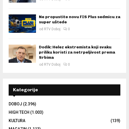
Ne propustite novu FIS Plus sedmicu za
super uštede
od
RTV Doboj
0
Dodik: Helez ekstremista koji svaku
priliku koristi za netrpeljivost prema
Srbima
od
RTV Doboj
0
Kategorije
DOBOJ
(2.396)
HIGH TECH
(1.003)
KULTURA
(139)
MAGAZIN
(1.113)