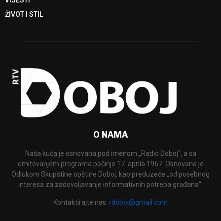
ŽIVOT I STIL
O NAMA
Naša kuća je osnovana pod imenom „Radio Doboj“, a sa
emitovanjem programa počinje 17. aprila 1967. Osnovana je
Odlukom Skupštine opštine Doboj, kao preduzeće „od posebnog
interesa za zadovoljavanje informativnih potreba građana“.
Kontaktirajte nas:
rdoboj@gmail.com