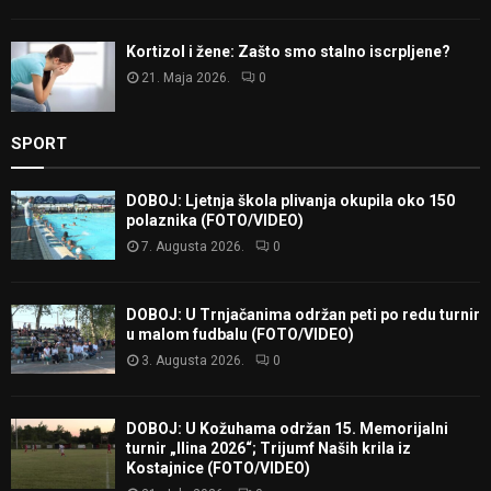
Kortizol i žene: Zašto smo stalno iscrpljene?
21. Maja 2026.
0
SPORT
DOBOJ: Ljetnja škola plivanja okupila oko 150
polaznika (FOTO/VIDEO)
7. Augusta 2026.
0
DOBOJ: U Trnjačanima održan peti po redu turnir
u malom fudbalu (FOTO/VIDEO)
3. Augusta 2026.
0
DOBOJ: U Kožuhama održan 15. Memorijalni
turnir „Ilina 2026“; Trijumf Naših krila iz
Kostajnice (FOTO/VIDEO)