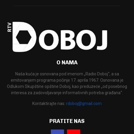
O NAMA
Naša kuća je osnovana pod imenom „Radio Doboj“, a sa
emitovanjem programa počinje 17. aprila 1967. Osnovana je
Odlukom Skupštine opštine Doboj, kao preduzeće „od posebnog
interesa za zadovoljavanje informativnih potreba građana“.
Kontaktirajte nas:
rdoboj@gmail.com
PRATITE NAS