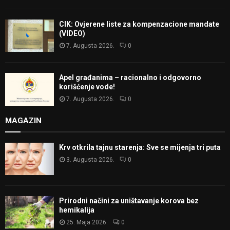
CIK: Ovjerene liste za kompenzacione mandate
(VIDEO)
7. Augusta 2026.
0
Apel građanima – racionalno i odgovorno
korišćenje vode!
7. Augusta 2026.
0
MAGAZIN
Krv otkrila tajnu starenja: Sve se mijenja tri puta
3. Augusta 2026.
0
Prirodni načini za uništavanje korova bez
hemikalija
25. Maja 2026.
0