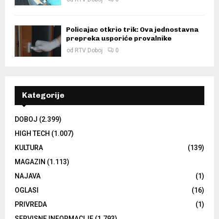
Policajac otkrio trik: Ova jednostavna
prepreka usporiće provalnike
od
RTV Doboj
0
Kategorije
DOBOJ
(2.399)
HIGH TECH
(1.007)
KULTURA
(139)
MAGAZIN
(1.113)
NAJAVA
(1)
OGLASI
(16)
PRIVREDA
(1)
SERVISNE INFORMACIJE
(1.793)