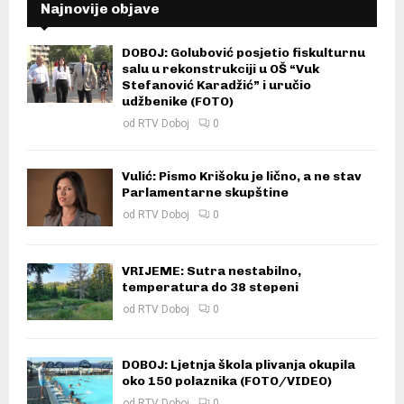
Najnovije objave
DOBOJ: Golubović posjetio fiskulturnu
salu u rekonstrukciji u OŠ “Vuk
Stefanović Karadžić” i uručio
udžbenike (FOTO)
od
RTV Doboj
0
Vulić: Pismo Krišoku je lično, a ne stav
Parlamentarne skupštine
od
RTV Doboj
0
VRIJEME: Sutra nestabilno,
temperatura do 38 stepeni
od
RTV Doboj
0
DOBOJ: Ljetnja škola plivanja okupila
oko 150 polaznika (FOTO/VIDEO)
od
RTV Doboj
0