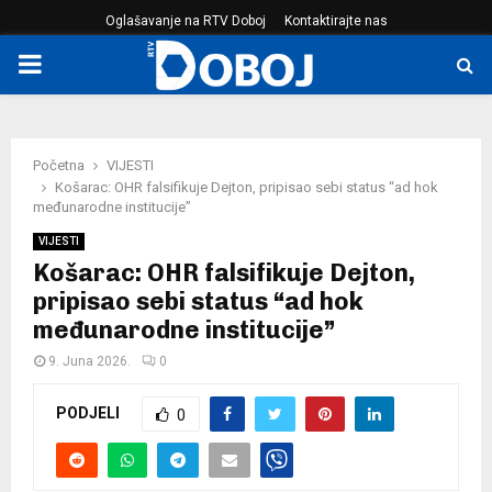
Oglašavanje na RTV Doboj
Kontaktirajte nas
PRIMARY
MENU
Početna
VIJESTI
Košarac: OHR falsifikuje Dejton, pripisao sebi status “ad hok
međunarodne institucije”
VIJESTI
Košarac: OHR falsifikuje Dejton,
pripisao sebi status “ad hok
međunarodne institucije”
9. Juna 2026.
0
PODJELI
0