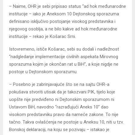
– Naime, OHR je sebi pripisao status “ad hok međunarodne
institucije – iako je Aneksom 10 Dejtonskog sporazuma
definisano isključivo postojanje visokog predstavnika i
njegovog osoblja, a ne bilo kakve ad hok međunarodne
institucije – rekao je Košarac Srni.
Istovremeno, ističe Košarac, sebi su dodali i nadležnost
“nadgledanje implementacije civilnih aspekata Mirovnog
sporazuma kojim je okončan rat u BiH”, a koje nigdje ne
postoje u Dejtonskom sporazumu.
– Posebno je zabrinjavajuće što se na sajtu OHR-a
pokušava stvoriti utisak da je takozvani PIK, tijelo koje
uopšte nije predviđeno ni Dejtonskim sporazumom ni
Ustavom BiH, navodno “razrađujući Aneks 10” dao
visokom predstavniku pravo da nameće zakone. To nije
tačno. Takva ovlašćenja ne postoje u Aneksu 10, niti u tzv.
Bonskoj deklaraciji, na koju se pozivaju – istakao je