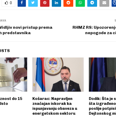
0
JAVA
 Vidljiv novi pristup prema
RHMZ RS: Upozorenje
ih predstavnika
nepogode za ci
OSTS
aznost do 15
Košarac: Napravljen
Dodik: Šta je 
dsto
značajan iskorak ka
šta izgrađeno 
ispunjavanju obaveza u
poslije potpis
energetskom sektoru
Dejtonskog m