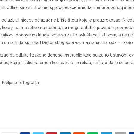
mit odlazi kao simbol neuspjelog eksperimenta međunarodnog inter
 odlazi, ali njegov odlazak ne briše štetu koju je prouzrokovao. Nijed
a, koje je samovoljno nametnuo, ne mogu ostati u pravnom prometu 
 zakone donose institucije koje su za to ovlaštene Ustavom, a ne nei
 su umislili da su iznad Dejtonskog sporazuma i iznad naroda – rekao
azao da odluke i zakone donose institucije koje su za to Ustavom ov
nac, koji je radio na crno i koji je, kako je rekao, umislio da je iznad U
stupljena fotografija