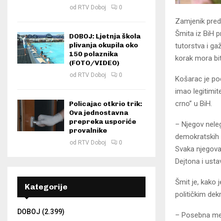
od
RTV Doboj
0
Zamjenik preds
Šmita iz BiH p
DOBOJ: Ljetnja škola
plivanja okupila oko
tutorstva i g
150 polaznika
korak mora bi
(FOTO/VIDEO)
od
RTV Doboj
0
Košarac je pod
imao legitimite
crno” u BiH.
Policajac otkrio trik:
Ova jednostavna
prepreka usporiće
– Njegov nele
provalnike
demokratskih 
od
RTV Doboj
0
Svaka njegova 
Dejtona i usta
Šmit je, kako
Kategorije
političkim dek
DOBOJ
(2.399)
– Posebna meta