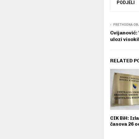
PODJELI
PRETHODNA OB
Cvijanović:
ulozi visok
RELATED P
CIK BiH: Izl
časova 26 o