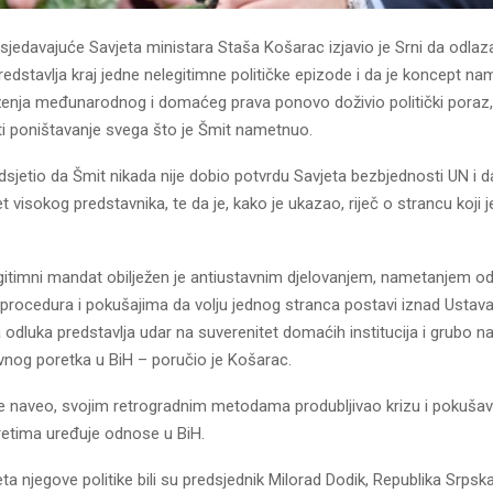
jedavajuće Savjeta ministara Staša Košarac izjavio je Srni da odlaza
redstavlja kraj jedne nelegitimne političke epizode i da je koncept na
aženja međunarodnog i domaćeg prava ponovo doživio politički poraz, 
ti poništavanje svega što je Šmit nametnuo.
sjetio da Šmit nikada nije dobio potvrdu Savjeta bezbjednosti UN i da
t visokog predstavnika, te da je, kako je ukazao, riječ o strancu koji j
gitimni mandat obilježen je antiustavnim djelovanjem, nametanjem 
procedura i pokušajima da volju jednog stranca postavi iznad Ustava
odluka predstavlja udar na suverenitet domaćih institucija i grubo n
vnog poretka u BiH – poručio je Košarac.
 je naveo, svojim retrogradnim metodama produbljivao krizu i pokuša
retima uređuje odnose u BiH.
 njegove politike bili su predsjednik Milorad Dodik, Republika Srpska