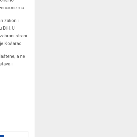
vencionizma.
an zakon i
u BiH. U
zabrani strani
 je Košarac.
laštene, a ne
stava i