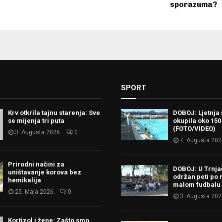
sporazuma?
SPORT
Krv otkrila tajnu starenja: Sve
DOBOJ: Ljetnja 
se mijenja tri puta
okupila oko 150
(FOTO/VIDEO)
3. Augusta 2026.
0
7. Augusta 202
Prirodni načini za
DOBOJ: U Trnj
uništavanje korova bez
održan peti po 
hemikalija
malom fudbalu
25. Maja 2026.
0
3. Augusta 202
Kortizol i žene: Zašto smo