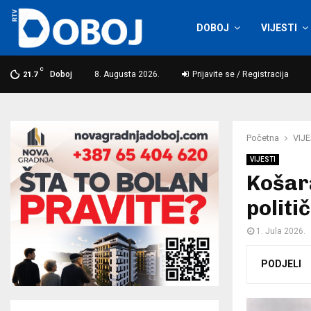
DOBOJ
VIJESTI
C
Doboj
8. Augusta 2026.
Prijavite se / Registracija
21.7
Početna
VIJE
VIJESTI
Košara
politi
1. Jula 2026.
PODJELI