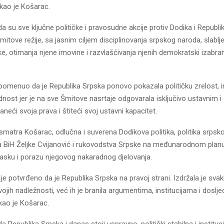
rekao je Košarac.
da su sve ključne političke i pravosudne akcije protiv Dodika i Republ
mitove režije, sa jasnim ciljem disciplinovanja srpskog naroda, slabl
e, otimanja njene imovine i razvlašćivanja njenih demokratski izabra
pomenuo da je Republika Srpska ponovo pokazala političku zrelost, i
dnost jer je na sve Šmitove nasrtaje odgovarala isključivo ustavnim
aneći svoja prava i štiteći svoj ustavni kapacitet.
matra Košarac, odlučna i suverena Dodikova politika, politika srpsk
a BiH Željke Cvijanović i rukovodstva Srpske na međunarodnom planu 
sku i porazu njegovog nakaradnog djelovanja.
e potvrđeno da je Republika Srpska na pravoj strani. Izdržala je svaki 
ojih nadležnosti, već ih je branila argumentima, institucijama i dosl
kao je Košarac.
da Republika Srpska i danas stoji uspravno, politički stabilna i institu