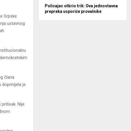
Policajac otkrio trik: Ova jednostavna
prepreka usporiće provalnike
ike Srpske
jenja ustavnog
nih
nstitucionalnu
 i demokratskim
og člana
doprinijela je
pritisak. Nije
jednom
cionalno