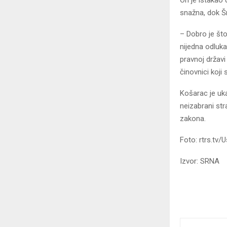
snažna, dok Š
– Dobro je što
nijedna odluk
pravnoj državi
činovnici koji
Košarac je uk
neizabrani stra
zakona.
Foto: rtrs.tv/U
Izvor: SRNA