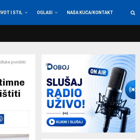
IVOT I STIL
OGLASI
NAŠA KUĆA/KONTAKT
dluke poništiti
itimne
štiti