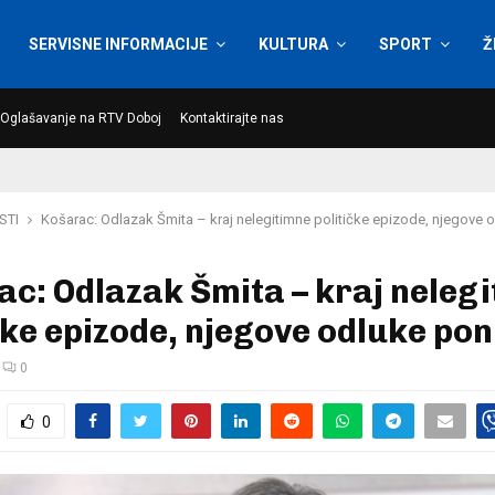
SERVISNE INFORMACIJE
KULTURA
SPORT
Ž
Oglašavanje na RTV Doboj
Kontaktirajte nas
STI
Košarac: Odlazak Šmita – kraj nelegitimne političke epizode, njegove o
c: Odlazak Šmita – kraj neleg
čke epizode, njegove odluke poni
0
0