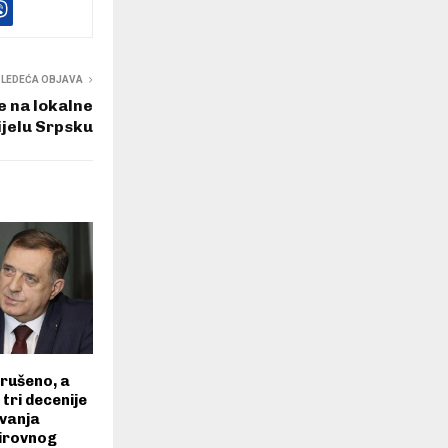
SLEDEĆA OBJAVA
 na lokalne
jelu Srpsku
srušeno, a
tri decenije
ivanja
irovnog