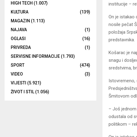
HIGH TECH
(1.007)
institucije – 
KULTURA
(139)
On je istakao 
MAGAZIN
(1.113)
nosile pečat Š
NAJAVA
(1)
položaja Srpsk
OGLASI
(16)
predstavnika.
PRIVREDA
(1)
Košarac je na
SERVISNE INFORMACIJE
(1.793)
snagu i doslje
SPORT
(474)
sredstvima, br
VIDEO
(3)
Istovremeno, s
VIJESTI
(5.921)
Predsjedništv
ŽIVOT I STIL
(1.056)
Šmitovom odla
– Јoš jednom j
odustala od sv
politikom – re
On je istakao 