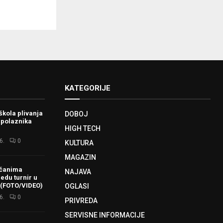
KATEGORIJE
škola plivanja
DOBOJ
 polaznika
HIGH TECH
6.
0
KULTURA
MAGAZIN
ačanima
NAJAVA
redu turnir u
 (FOTO/VIDEO)
OGLASI
6.
0
PRIVREDA
SERVISNE INFORMACIJE