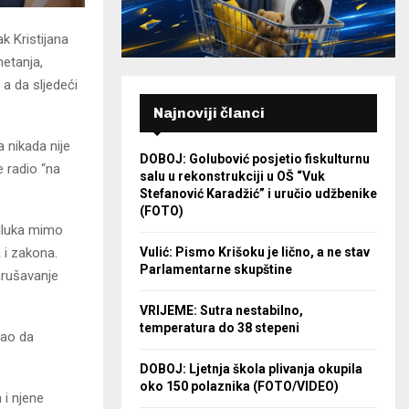
k Kristijana
metanja,
a da sljedeći
Najnoviji članci
 nikada nije
DOBOJ: Golubović posjetio fiskulturnu
e radio “na
salu u rekonstrukciji u OŠ “Vuk
Stefanović Karadžić” i uručio udžbenike
(FOTO)
odluka mimo
 i zakona.
Vulić: Pismo Krišoku je lično, a ne stav
Parlamentarne skupštine
arušavanje
VRIJEME: Sutra nestabilno,
temperatura do 38 stepeni
vao da
DOBOJ: Ljetnja škola plivanja okupila
oko 150 polaznika (FOTO/VIDEO)
 i njene