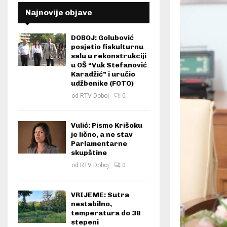
Najnovije objave
DOBOJ: Golubović
posjetio fiskulturnu
salu u rekonstrukciji
u OŠ “Vuk Stefanović
Karadžić” i uručio
udžbenike (FOTO)
od
RTV Doboj
0
Vulić: Pismo Krišoku
je lično, a ne stav
Parlamentarne
skupštine
od
RTV Doboj
0
VRIJEME: Sutra
nestabilno,
temperatura do 38
stepeni