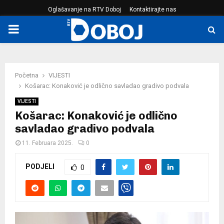
Oglašavanje na RTV Doboj
Kontaktirajte nas
PRIMARY
MENU
Početna
VIJESTI
Košarac: Konaković je odlično savladao gradivo podvala
VIJESTI
Košarac: Konaković je odlično
savladao gradivo podvala
11. Februara 2025.
0
PODJELI
0