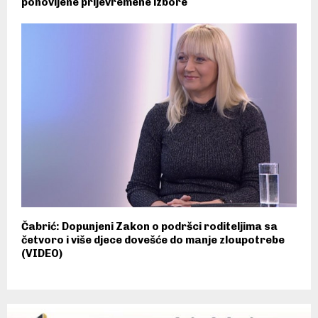
ponovljene prijevremene izbore
Čabrić: Dopunjeni Zakon o podršci roditeljima sa
četvoro i više djece dovešće do manje zloupotrebe
(VIDEO)