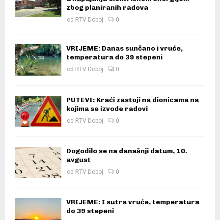
zbog planiranih radova
od
RTV Doboj
0
VRIJEME: Danas sunčano i vruće,
temperatura do 39 stepeni
od
RTV Doboj
0
PUTEVI: Kraći zastoji na dionicama na
kojima se izvode radovi
od
RTV Doboj
0
Dogodilo se na današnji datum, 10.
avgust
od
RTV Doboj
0
VRIJEME: I sutra vruće, temperatura
do 39 stepeni