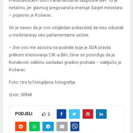
Predstavničkim dom Parlamentarne skupštine BiH. To je
netačno, jer glavnog pregovarača imenuje Savjet ministara
– pojasnio je Košarac.
On je naveo da je ovo očigledan pokazatelj da nisu odustali
u mešetarenju oko parlamentarne većine.
– Sve ovo me asocira na podvale koje je SDA pravila
prilikom imenovanja CIK-a BiH, čime se potvrđuje da je
Konaković odlično savladao gradivo podvala – zaključio je
Košarac.
Foto: rtrs.tv/Ustupljena fotografija
Izvor: SRNA
PODJELI
0