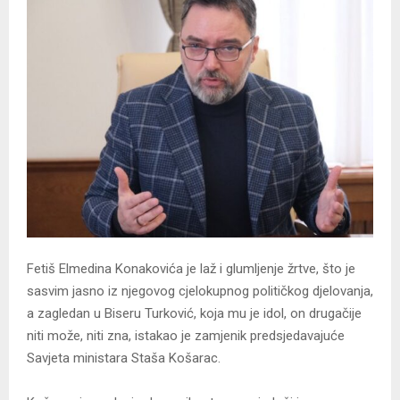
Fetiš Elmedina Konakovića je laž i glumljenje žrtve, što je
sasvim jasno iz njegovog cjelokupnog političkog djelovanja,
a zagledan u Biseru Turković, koja mu je idol, on drugačije
niti može, niti zna, istakao je zamjenik predsjedavajuće
Savjeta ministara Staša Košarac.