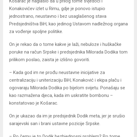
Košarac je naglasio da u prilog tome svjedoči i
Konakovićev izlet u Rimu, gdje je ponovo istupio
jednostrano, neustavno i bez usaglašenog stava
Predsjedništva BiH, kao jedinog Ustavom nadležnog organa
za vođenje spoljne politike.
On je rekao da o tome kakve je laži, nebuloze i huškačke
poruke na račun Srpske i predsjednika Milorada Dodika tom
prilikom poslao, zaista je izlišno govoriti.
– Kada god im ne prođu neustavne inicijative za
centralizaciju i uniterizaciju BiH, Konaković i ekipa plaču i
ogovaraju Milorada Dodika po bijelom svijetu. Ponašaju se
kao razmažena djeca, kada im uskratite bombonu –
konstatovao je Košarac.
On je ukazao da im je predsjednik Dodik meta, jer je srušio
sarajevski san i brani ustavne pozicije Srpske.
– Po čemu je to Dodik bezbjednosni problem? Po tome