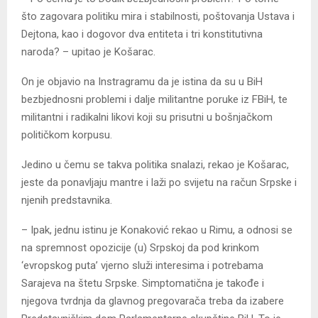
što zagovara politiku mira i stabilnosti, poštovanja Ustava i
Dejtona, kao i dogovor dva entiteta i tri konstitutivna
naroda? – upitao je Košarac.
On je objavio na Instragramu da je istina da su u BiH
bezbjednosni problemi i dalje militantne poruke iz FBiH, te
militantni i radikalni likovi koji su prisutni u bošnjačkom
političkom korpusu.
Јedino u čemu se takva politika snalazi, rekao je Košarac,
jeste da ponavljaju mantre i laži po svijetu na račun Srpske i
njenih predstavnika.
– Ipak, jednu istinu je Konaković rekao u Rimu, a odnosi se
na spremnost opozicije (u) Srpskoj da pod krinkom
‘evropskog puta’ vjerno služi interesima i potrebama
Sarajeva na štetu Srpske. Simptomatična je takođe i
njegova tvrdnja da glavnog pregovarača treba da izabere