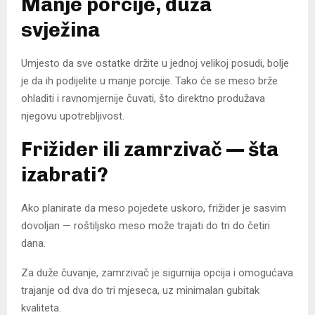
Manje porcije, duža
svježina
Umjesto da sve ostatke držite u jednoj velikoj posudi, bolje
je da ih podijelite u manje porcije. Tako će se meso brže
ohladiti i ravnomjernije čuvati, što direktno produžava
njegovu upotrebljivost.
Frižider ili zamrzivač — šta
izabrati?
Ako planirate da meso pojedete uskoro, frižider je sasvim
dovoljan — roštiljsko meso može trajati do tri do četiri
dana.
Za duže čuvanje, zamrzivač je sigurnija opcija i omogućava
trajanje od dva do tri mjeseca, uz minimalan gubitak
kvaliteta.