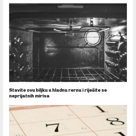
Stavite ovu biljku u hladnu rernu i riješite se
neprijatnih mirisa