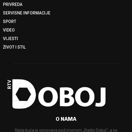
PRIVREDA
SERVISNE INFORMACIJE
SPORT
VIDEO
VIJESTI
ŽIVOT I STIL
O NAMA
Naša kuća je osnovana pod imenom „Radio Doboj“, a sa