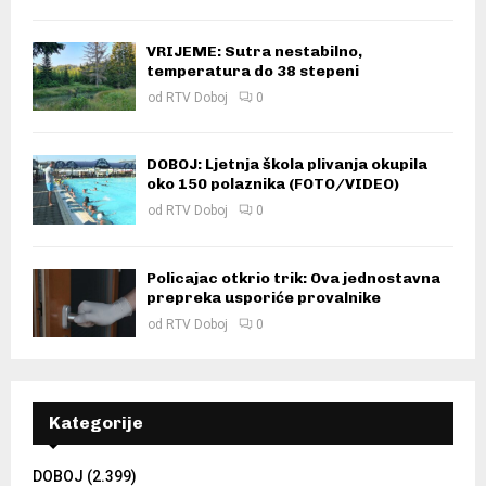
VRIJEME: Sutra nestabilno,
temperatura do 38 stepeni
od
RTV Doboj
0
DOBOJ: Ljetnja škola plivanja okupila
oko 150 polaznika (FOTO/VIDEO)
od
RTV Doboj
0
Policajac otkrio trik: Ova jednostavna
prepreka usporiće provalnike
od
RTV Doboj
0
Kategorije
DOBOJ
(2.399)