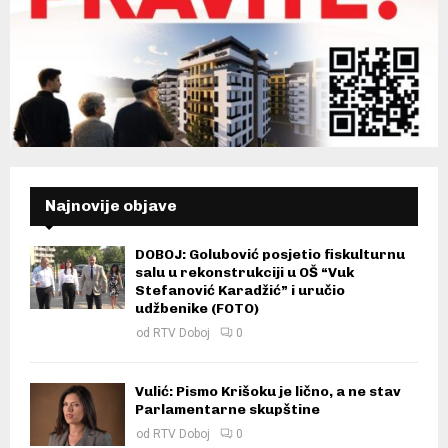
Najnovije objave
DOBOJ: Golubović posjetio fiskulturnu
salu u rekonstrukciji u OŠ “Vuk
Stefanović Karadžić” i uručio
udžbenike (FOTO)
od
RTV Doboj
0
Vulić: Pismo Krišoku je lično, a ne stav
Parlamentarne skupštine
od
RTV Doboj
0