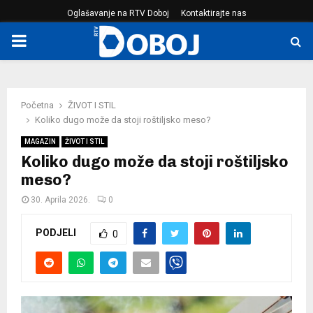
Oglašavanje na RTV Doboj
Kontaktirajte nas
PRIMARY
MENU
Početna
ŽIVOT I STIL
Koliko dugo može da stoji roštiljsko meso?
MAGAZIN
ŽIVOT I STIL
Koliko dugo može da stoji roštiljsko
meso?
30. Aprila 2026.
0
PODJELI
0