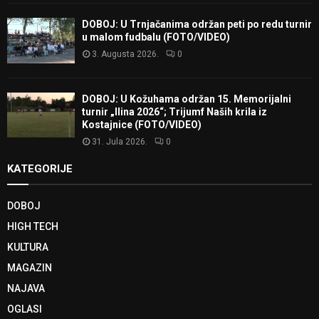
DOBOJ: U Trnjačanima održan peti po redu turnir
u malom fudbalu (FOTO/VIDEO)
3. Augusta 2026.
0
DOBOJ: U Kožuhama održan 15. Memorijalni
turnir „Ilina 2026“; Trijumf Naših krila iz
Kostajnice (FOTO/VIDEO)
31. Jula 2026.
0
KATEGORIJE
DOBOJ
HIGH TECH
KULTURA
MAGAZIN
NAJAVA
OGLASI