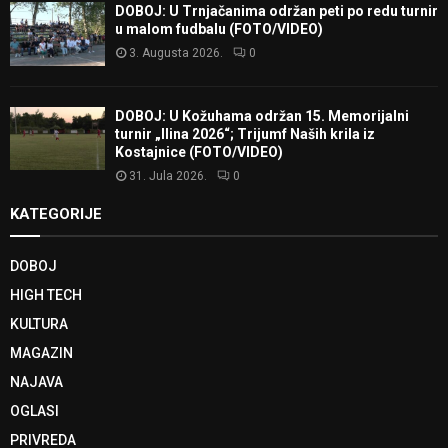
DOBOJ: U Trnjačanima održan peti po redu turnir
u malom fudbalu (FOTO/VIDEO)
3. Augusta 2026.
0
DOBOJ: U Kožuhama održan 15. Memorijalni
turnir „Ilina 2026“; Trijumf Naših krila iz
Kostajnice (FOTO/VIDEO)
31. Jula 2026.
0
KATEGORIJE
DOBOJ
HIGH TECH
KULTURA
MAGAZIN
NAJAVA
OGLASI
PRIVREDA