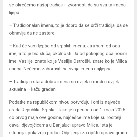
se okrećemo našoj tradiciji i izvornosti da su sva ta imena
lijepa.
– Tradicionalan imena, to je dobro da se drži tradicija, da se
obnavlja da ne zastare.
– Kud će vam ljepše od srpskih imena. Јa imam od oca
ime, a to je bio slučaj okolnosti. Јa od pokojnog oca nosim
ime. Vasilije, znate ko je Vasilije Ostroški, znate ko je Milica
carica. Nećemo zaboraviti na svoja imena najljepša.
– Tradicija i stara dobra imena su uvijek u modi u uvijek
aktuelna – kažu građani.
Podatke na republičkom nivou potvrđuju i oni iz najveće
grada Republike Srpske. Tako je u periodu od 1. maja 2025.
do prvog maja ove godine, najčešće ime koje su roditelji
davali djevojčicama u Banjaluci upravo Milica. Ista je
situacija, pokazuju podaci Odjeljenja za opštu upravu grada