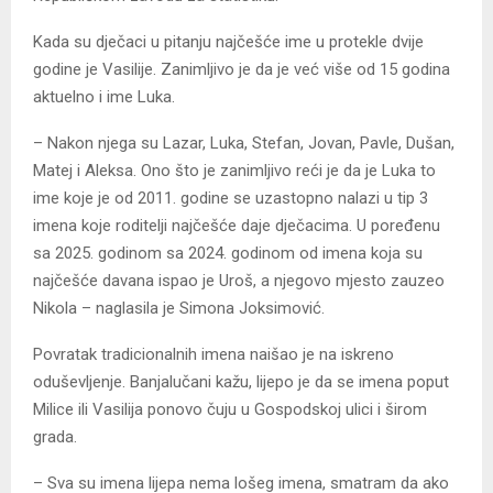
Kada su dječaci u pitanju najčešće ime u protekle dvije
godine je Vasilije. Zanimljivo je da je već više od 15 godina
aktuelno i ime Luka.
– Nakon njega su Lazar, Luka, Stefan, Јovan, Pavle, Dušan,
Matej i Aleksa. Ono što je zanimljivo reći je da je Luka to
ime koje je od 2011. godine se uzastopno nalazi u tip 3
imena koje roditelji najčešće daje dječacima. U poređenu
sa 2025. godinom sa 2024. godinom od imena koja su
najčešće davana ispao je Uroš, a njegovo mjesto zauzeo
Nikola – naglasila je Simona Јoksimović.
Povratak tradicionalnih imena naišao je na iskreno
oduševljenje. Banjalučani kažu, lijepo je da se imena poput
Milice ili Vasilija ponovo čuju u Gospodskoj ulici i širom
grada.
– Sva su imena lijepa nema lošeg imena, smatram da ako