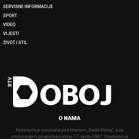
SERVISNE INFORMACIJE
SPORT
VIDEO
VIJESTI
ŽIVOT I STIL
O NAMA
Naša kuća je osnovana pod imenom „Radio Doboj“, a sa
emitovanjem programa počinje 17. aprila 1967. Osnovana je