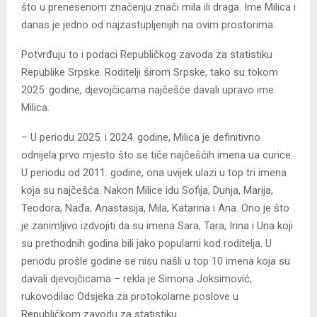
što u prenesenom značenju znači mila ili draga. Ime Milica i
danas je jedno od najzastupljenijih na ovim prostorima.
Potvrđuju to i podaci Republičkog zavoda za statistiku
Republike Srpske. Roditelji širom Srpske, tako su tokom
2025. godine, djevojčicama najčešće davali upravo ime
Milica.
– U periodu 2025. i 2024. godine, Milica je definitivno
odnijela prvo mjesto što se tiče najčešćih imena ua curice.
U periodu od 2011. godine, ona uvijek ulazi u top tri imena
koja su najčešća. Nakon Milice idu Sofija, Dunja, Marija,
Teodora, Nađa, Anastasija, Mila, Katarina i Ana. Ono je što
je zanimljivo izdvojiti da su imena Sara, Tara, Irina i Una koji
su prethodnih godina bili jako popularni kod roditelja. U
periodu prošle godine se nisu našli u top 10 imena koja su
davali djevojčicama – rekla je Simona Јoksimović,
rukovodilac Odsjeka za protokolarne poslove u
Republičkom zavodu za statistiku.