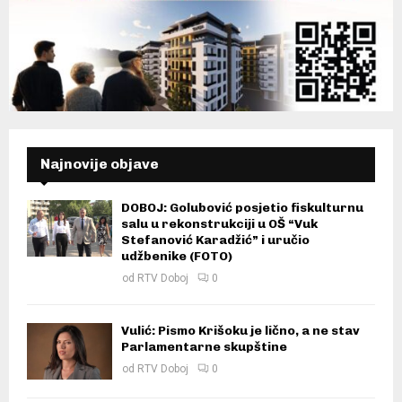
Najnovije objave
DOBOJ: Golubović posjetio fiskulturnu
salu u rekonstrukciji u OŠ “Vuk
Stefanović Karadžić” i uručio
udžbenike (FOTO)
od
RTV Doboj
0
Vulić: Pismo Krišoku je lično, a ne stav
Parlamentarne skupštine
od
RTV Doboj
0