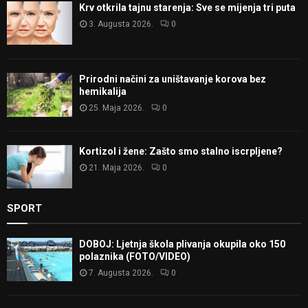
Krv otkrila tajnu starenja: Sve se mijenja tri puta
3. Augusta 2026.
0
Prirodni načini za uništavanje korova bez
hemikalija
25. Maja 2026.
0
Kortizol i žene: Zašto smo stalno iscrpljene?
21. Maja 2026.
0
SPORT
DOBOJ: Ljetnja škola plivanja okupila oko 150
polaznika (FOTO/VIDEO)
7. Augusta 2026.
0