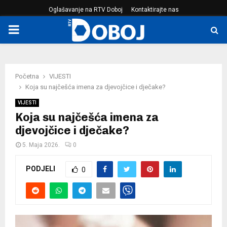
Oglašavanje na RTV Doboj
Kontaktirajte nas
PRIMARY
MENU
Početna
VIJESTI
Koja su najčešća imena za djevojčice i dječake?
VIJESTI
Koja su najčešća imena za
djevojčice i dječake?
5. Maja 2026.
0
PODJELI
0