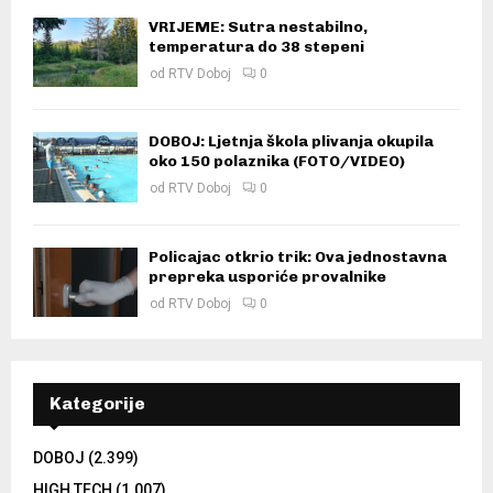
VRIJEME: Sutra nestabilno,
temperatura do 38 stepeni
od
RTV Doboj
0
DOBOJ: Ljetnja škola plivanja okupila
oko 150 polaznika (FOTO/VIDEO)
od
RTV Doboj
0
Policajac otkrio trik: Ova jednostavna
prepreka usporiće provalnike
od
RTV Doboj
0
Kategorije
DOBOJ
(2.399)
HIGH TECH
(1.007)