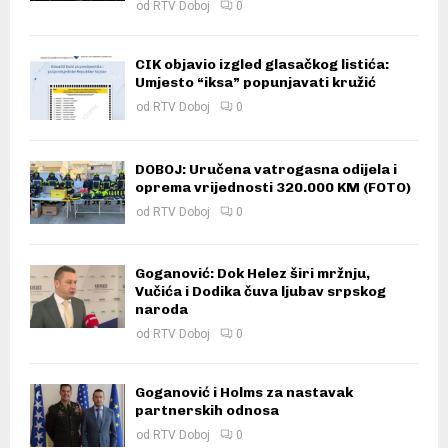
od
RTV Doboj
0
CIK objavio izgled glasačkog listića:
Umjesto “iksa” popunjavati kružić
od
RTV Doboj
0
DOBOJ: Uručena vatrogasna odijela i
oprema vrijednosti 320.000 KM (FOTO)
od
RTV Doboj
0
Goganović: Dok Helez širi mržnju,
Vučića i Dodika čuva ljubav srpskog
naroda
od
RTV Doboj
0
Goganović i Holms za nastavak
partnerskih odnosa
od
RTV Doboj
0