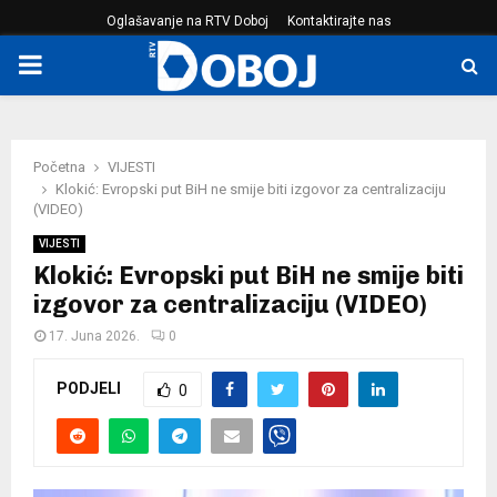
Oglašavanje na RTV Doboj
Kontaktirajte nas
PRIMARY
MENU
Početna
VIJESTI
Klokić: Evropski put BiH ne smije biti izgovor za centralizaciju
(VIDEO)
VIJESTI
Klokić: Evropski put BiH ne smije biti
izgovor za centralizaciju (VIDEO)
17. Juna 2026.
0
PODJELI
0