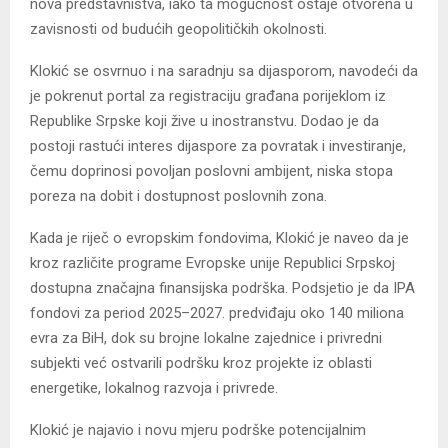
nova predstavništva, iako ta mogućnost ostaje otvorena u
zavisnosti od budućih geopolitičkih okolnosti.
Klokić se osvrnuo i na saradnju sa dijasporom, navodeći da
je pokrenut portal za registraciju građana porijeklom iz
Republike Srpske koji žive u inostranstvu. Dodao je da
postoji rastući interes dijaspore za povratak i investiranje,
čemu doprinosi povoljan poslovni ambijent, niska stopa
poreza na dobit i dostupnost poslovnih zona.
Kada je riječ o evropskim fondovima, Klokić je naveo da je
kroz različite programe Evropske unije Republici Srpskoj
dostupna značajna finansijska podrška. Podsjetio je da IPA
fondovi za period 2025–2027. predviđaju oko 140 miliona
evra za BiH, dok su brojne lokalne zajednice i privredni
subjekti već ostvarili podršku kroz projekte iz oblasti
energetike, lokalnog razvoja i privrede.
Klokić je najavio i novu mjeru podrške potencijalnim