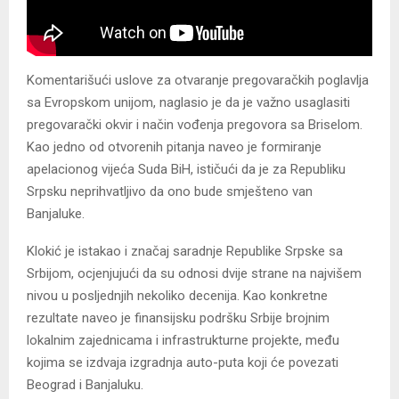
Komentarišući uslove za otvaranje pregovaračkih poglavlja
sa Evropskom unijom, naglasio je da je važno usaglasiti
pregovarački okvir i način vođenja pregovora sa Briselom.
Kao jedno od otvorenih pitanja naveo je formiranje
apelacionog vijeća Suda BiH, ističući da je za Republiku
Srpsku neprihvatljivo da ono bude smješteno van
Banjaluke.
Klokić je istakao i značaj saradnje Republike Srpske sa
Srbijom, ocjenjujući da su odnosi dvije strane na najvišem
nivou u posljednjih nekoliko decenija. Kao konkretne
rezultate naveo je finansijsku podršku Srbije brojnim
lokalnim zajednicama i infrastrukturne projekte, među
kojima se izdvaja izgradnja auto-puta koji će povezati
Beograd i Banjaluku.