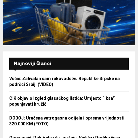
Najnoviji članci
Vučić: Zahvalan sam rukovodstvu Republike Srpske na
podršci Srbiji (VIDEO)
CIK objavio izgled glasačkog listića: Umjesto “iksa”
popunjavati kružić
DOBOJ: Uručena vatrogasna odijela i oprema vrijednosti
320.000 KM (FOTO)
Goganović: Dok Helez širi mržnju, Vučića i Dodika čuva